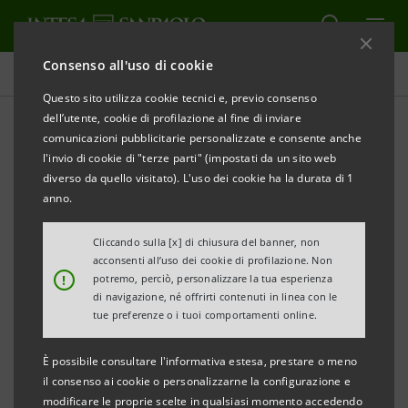
Consenso all'uso di cookie
Comunicati stampa
Questo sito utilizza cookie tecnici e, previo consenso
dell’utente, cookie di profilazione al fine di inviare
STAMPA
AGGIORNA
comunicazioni pubblicitarie personalizzate e consente anche
INTESA SANPAOLO PER IL DECIMO ANNO
l'invio di cookie di "terze parti" (impostati da un sito web
CONSECUTIVO
diverso da quello visitato). L'uso dei cookie ha la durata di 1
anno.
UNICA BANCA ITALIANA NEGLI INDICI DOW JONES
Cliccando sulla [x] di chiusura del banner, non
DI SOSTENIBILITÀ ECONOMICA, SOCIALE E
acconsenti all’uso dei cookie di profilazione. Non
!
potremo, perciò, personalizzare la tua esperienza
AMBIENTALE
di navigazione, né offrirti contenuti in linea con le
tue preferenze o i tuoi comportamenti online.
Milano - Torino, 14 novembre 2020
– Per il decimo anno
È possibile consultare l'informativa estesa, prestare o meno
il consenso ai cookie o personalizzarne la configurazione e
consecutivo Intesa Sanpaolo è stata inclusa - unica banca
modificare le proprie scelte in qualsiasi momento accedendo