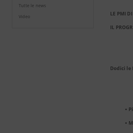
Tutte le news
LE PMI D
Video
IL PROGR
Dodici le
P
M