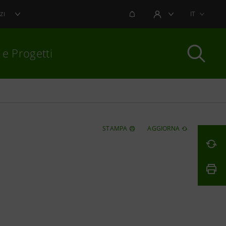
NOTIFICHE
IT
ZI
AREA UTENTE
 e Progetti
per chiudere
STAMPA
AGGIORNA