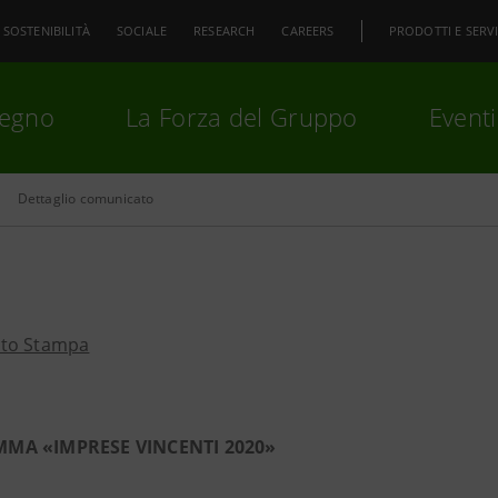
SOSTENIBILITÀ
SOCIALE
RESEARCH
CAREERS
PRODOTTI E SERVI
pegno
La Forza del Gruppo
Eventi
Dettaglio comunicato
premi
Invio
per cercare o
ESC
to Stampa
MA «IMPRESE VINCENTI 2020»