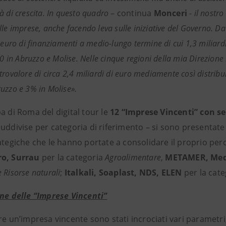
 di crescita.
In questo quadro
– continua
Monceri
-
il nostro
lle imprese, anche facendo leva sulle iniziative del Governo. D
 euro di finanziamenti a medio-lungo termine di cui 1,3 miliardi
00 in Abruzzo e Molise. Nelle cinque regioni della mia Direzione 
rovalore di circa 2,4 miliardi di euro mediamente così distribui
uzzo e 3% in Molise».
a di Roma del digital tour le
12 “Imprese Vincenti” con se
suddivise per categoria di riferimento – si sono presentate
ategiche che le hanno portate a consolidare il proprio per
ro,
Surrau
per la categoria
Agroalimentare
,
METAMER, Medi
 Risorse naturali
;
Italkali, Soaplast, NDS, ELEN
per la cat
one delle “Imprese Vincenti”
re un’impresa vincente sono stati incrociati vari parametri