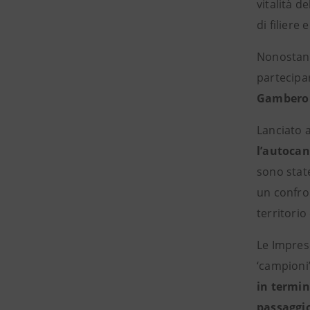
vitalità d
di filiere 
Nonostant
partecipa
Gambero
Lanciato 
l’autocan
sono stat
un confron
territorio
Le Imprese
‘campioni’
in termin
passaggi