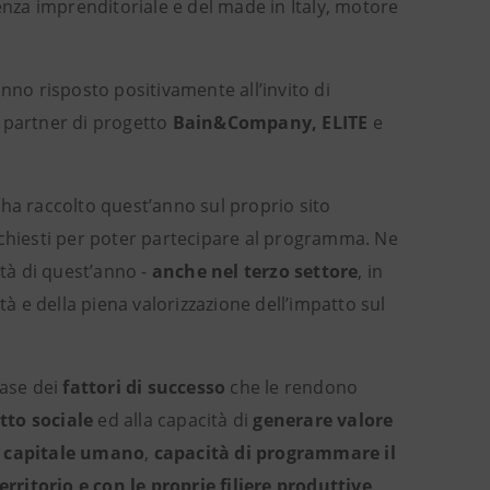
enza imprenditoriale e del made in Italy, motore
o risposto positivamente all’invito di
i partner di progetto
Bain&Company, ELITE
e
 ha raccolto quest’anno sul proprio sito
 richiesti per poter partecipare al programma. Ne
ità di quest’anno -
anche nel terzo settore
, in
tà e della piena valorizzazione dell’impatto sul
ase dei
fattori di successo
che le rendono
tto sociale
ed alla capacità di
generare valore
o capitale umano
,
capacità di programmare il
erritorio e con le proprie filiere produttive
.