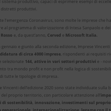
el sistema produttivo, capaci di esprimere esempi di eccell
e distretti produttivi.
e l’emergenza Coronavirus, sono molte le imprese che hann
re al programma di valorizzazione di Intesa Sanpaolo e de
 Rosso
e, da quest’anno,
Cerved
e
Microsoft Italia.
a gennaio e giunto alla seconda edizione, Imprese Vincenti
didatura di circa 4000 imprese
, rispondenti ai requisiti
e selezionate
144, attive in vari settori produttivi
e - nov
to tra mondo profit e non profit nella logica di sostenibili
 di tutte le tipologie di impresa.
 Vincenti dell’edizione 2020 sono state individuate sulla b
 del proprio territorio, con particolare attenzione all’
impa
i di sostenibilità
,
innovazione
,
investimenti sul propri
o generazionale
,
internazionalizzazione
,
legame con il t