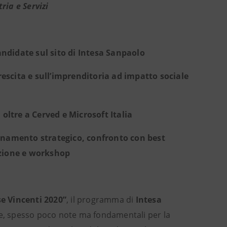
ria e Servizi
andidate sul sito di Intesa Sanpaolo
rescita e sull’imprenditoria ad impatto sociale
ltre a Cerved e Microsoft Italia
onamento strategico, confronto con best
azione e workshop
e Vincenti 2020”
,
il programma di
Intesa
ane, spesso poco note ma fondamentali per la