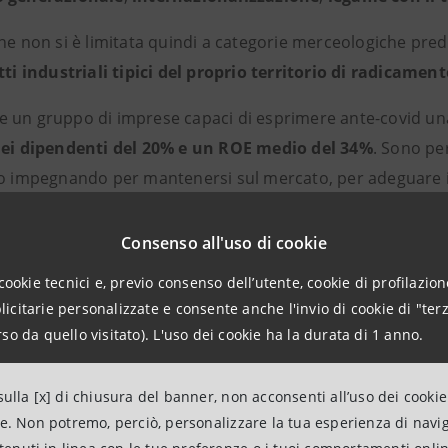
ne non si è limitata quindi a categorie merceologiche prede
tti industriali tipici del proprio territorio di radicamen
 un gruppo di imprese capaci di esprimere ante-covid u
dei dipendenti del 20% e un ROE medio del 34%
. Sono per
no impegnando per mantenersi sul mercato, per adeguare i 
il proprio business.
Consenso all'uso di cookie
provenienti da molte delle imprese selezionate,
capaci di r
cookie tecnici e, previo consenso dell’utente, cookie di profilazione
afforzano la convinzione che nei nostri territori esistano a
citarie personalizzate e consente anche l'invio di cookie di "terz
oriale e del
made in Italy
che continuano a trainare l’econom
so da quello visitato). L'uso dei cookie ha la durata di 1 anno.
ontribuire al rilancio del Paese
. Grazie al programma I
ercorsi di crescita
e di
visibilità
, oltre alla valorizzazione
ulla [x] di chiusura del banner, non acconsenti all’uso dei cookie
 successo.
ne. Non potremo, perciò, personalizzare la tua esperienza di navi