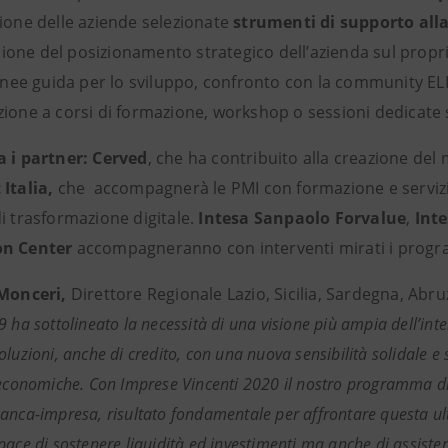
zione delle aziende selezionate
strumenti di supporto alla
one del posizionamento strategico dell’azienda sul proprio 
linee guida per lo sviluppo, confronto con la community ELI
zione a corsi di formazione, workshop o sessioni dedicate 
a i partner: Cerved
, che ha contribuito alla creazione del
 Italia,
che
accompagnerà le PMI con formazione e serviz
i trasformazione digitale.
Intesa Sanpaolo Forvalue
,
Int
on Center
accompagneranno con interventi mirati i program
 Monceri,
Direttore Regionale Lazio, Sicilia, Sardegna, Abr
 ha sottolineato la necessità di una visione più ampia dell’inte
luzioni, anche di credito, con una nuova sensibilità solidale e so
 economiche. Con Imprese Vincenti 2020 il nostro programma di v
anca-impresa, risultato fondamentale per affrontare questa ult
ace di sostenere liquidità ed investimenti ma anche di assisterl