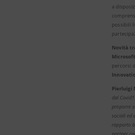
a disposi
comprensi
possibili 
partecipa
Novità tr
Microsoft
percorsi d
Innovati
Pierluigi
dal Covid19
proporre so
sociali ed
rapporto b
partner cap