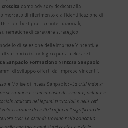
 crescita
come advisory dedicati alla
mercato di riferimento e all’identificazione di
TE e con best practice internazionali,
su tematiche di carattere strategico.
 modello di selezione delle Imprese Vincenti, e
i di supporto
tecnologico per accelerare i
esa Sanpaolo Formazione
e
Intesa Sanpaolo
mi di sviluppo offerti da ‘Imprese Vincenti’.
uzzo e Molise di Intesa Sanpaolo:
«La crisi indotta
resse comune e ci ha imposto di ricercare, definire e
ciale radicata nei legami territoriali e nelle reti
alorizzazione delle PMI rafforza il significato del
eriore crisi. Le aziende trovano nella banca un
e nella non facile analisi del contesto e delle