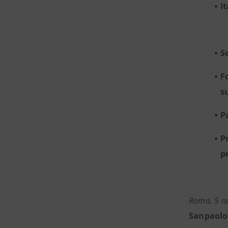
I
S
F
su
P
P
p
Roma, 5 n
Sanpaolo