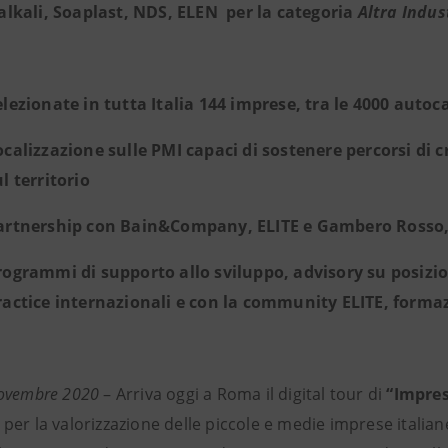
talkali, Soaplast, NDS, ELEN per la categoria
Altra Indust
elezionate in tutta Italia 144 imprese, tra le 4000 autoc
ocalizzazione sulle PMI capaci di sostenere percorsi di c
l territorio
artnership con Bain&Company, ELITE e Gambero Rosso, o
rogrammi di supporto allo sviluppo, advisory su posizi
ractice internazionali e con la community ELITE, form
ovembre 2020
– Arriva oggi a Roma il digital tour di
“Impres
per la valorizzazione delle piccole e medie imprese itali