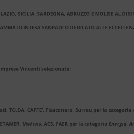
I LAZIO, SICILIA, SARDEGNA, ABRUZZO E MOLISE AL DIG
AMMA DI INTESA SANPAOLO DEDICATO ALLE ECCELLENZ
 Imprese Vincenti selezionate:
istì, TO.DA. CAFFE’, Fiasconaro, Surrau per la categoria
ETAMER, Medivis, ACS, FAER per la categoria
Energia, A