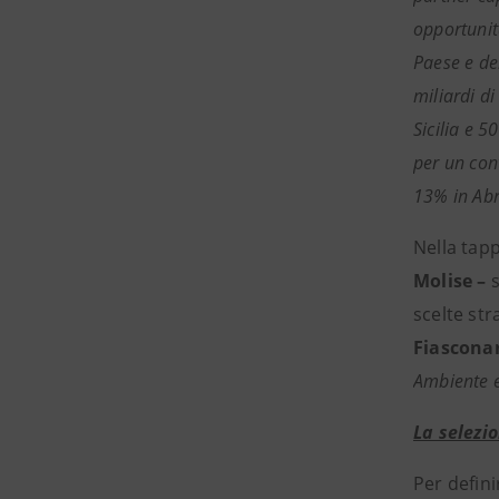
opportunità
Paese e de
miliardi di
Sicilia e 5
per un cont
13% in Abr
Nella tapp
Molise –
scelte str
Fiascona
Ambiente e
La selezi
Per defini