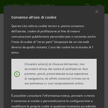
Consenso all'uso di cookie
Comunicati stampa
Questo sito utilizza cookie tecnici e, previo consenso
dell’utente, cookie di profilazione al fine di inviare
STAMPA
AGGIORNA
comunicazioni pubblicitarie personalizzate e consente anche
COMUNICATO STAMPA
l'invio di cookie di "terze parti" (impostati da un sito web
diverso da quello visitato). L'uso dei cookie ha la durata di 1
INTESA SANPAOLO AVVIA PROGETTO NAZIONALE
anno.
DI OSPITALITÀ PER FAMILIARI DI PICCOLI PAZIENTI
Cliccando sulla [x] di chiusura del banner, non
ONCOLOGICI
acconsenti all’uso dei cookie di profilazione. Non
!
potremo, perciò, personalizzare la tua esperienza
di navigazione, né offrirti contenuti in linea con le
tue preferenze o i tuoi comportamenti online.
Accoglienza gratuita alle famiglie in sei reparti di
È possibile consultare l'informativa estesa, prestare o meno
oncoematologia pediatrica dove il Gruppo ha
il consenso ai cookie o personalizzarne la configurazione e
realizzato e sostiene gli asili nido interni: Torino,
modificare le proprie scelte in qualsiasi momento accedendo