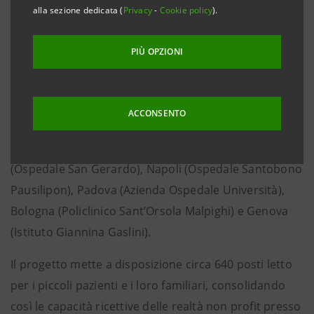
Monza, Napoli, Padova, Bologna e Genova
alla sezione dedicata (
Privacy
-
Cookie policy
).
Milano, 18 dicembre 2020
– Intesa Sanpaolo ha avviato
PIÙ OPZIONI
il progetto
“Una casa per la mia famiglia”
per offrire
accoglienza gratuita ai familiari impegnati
nell’assistenza di bambine e bambini in cura presso i
ACCONSENTO
reparti di oncoematologia pediatrica di sei ospedali a
Torino (Ospedale Regina Margherita), Monza
(Ospedale San Gerardo), Napoli (Ospedale Santobono
Pausilipon), Padova (Azienda Ospedale Università),
Bologna (Policlinico Sant’Orsola Malpighi) e Genova
(Istituto Giannina Gaslini).
Il progetto mette a disposizione circa 640 posti letto
per i piccoli pazienti e i loro familiari, consolidando
così le capacità ricettive delle realtà non profit presso