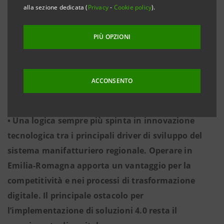
alla sezione dedicata (
Privacy
-
Cookie policy
).
digitalizzazione delle imprese della meccanica
della regione
PIÙ OPZIONI
• Nasce l’Osservatorio Soluzioni e Tecnologie
Industria 4.0 per le imprese: uno strumento
ACCONSENTO
prezioso per il monitoraggio e il supporto alle
aziende
• Una logica sempre più spinta in innovazione
tecnologica tra i principali driver di sviluppo del
sistema manifatturiero regionale. Operare in
Emilia-Romagna apporta un vantaggio per la
competitività e nei processi di trasformazione
digitale. Il principale ostacolo per
l’implementazione di soluzioni 4.0 resta il