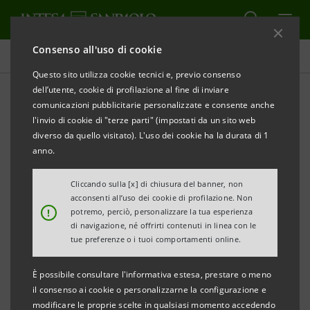
Consenso all'uso di cookie
Comunicati stampa
Questo sito utilizza cookie tecnici e, previo consenso
dell’utente, cookie di profilazione al fine di inviare
STAMPA
AGGIORNA
comunicazioni pubblicitarie personalizzate e consente anche
COMUNICATO STAMPA
l'invio di cookie di "terze parti" (impostati da un sito web
diverso da quello visitato). L'uso dei cookie ha la durata di 1
TECNOLOGIA E INDUSTRIA 4.0: SFIDE E
anno.
OPPORTUNITÀ PER LE IMPRESE DELL’EMILIA-
ROMAGNA
Cliccando sulla [x] di chiusura del banner, non
acconsenti all’uso dei cookie di profilazione. Non
!
potremo, perciò, personalizzare la tua esperienza
• Il tema al centro di un momento di confronto e
di navigazione, né offrirti contenuti in linea con le
approfondimento organizzato da Bi-Rex e Intesa
tue preferenze o i tuoi comportamenti online.
Sanpaolo
È possibile consultare l'informativa estesa, prestare o meno
• Presentazione dei principali risultati di
il consenso ai cookie o personalizzarne la configurazione e
modificare le proprie scelte in qualsiasi momento accedendo
un’indagine ad hoc sui temi innovazione e