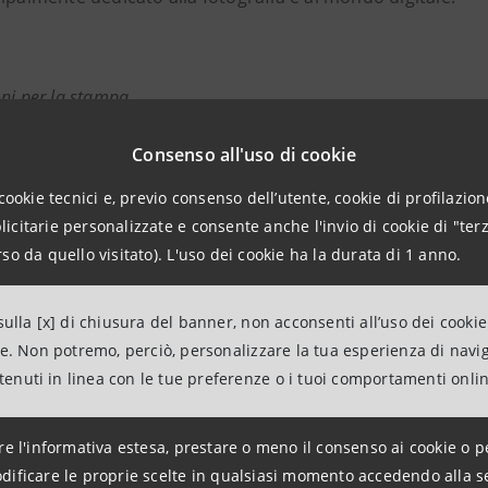
ni per la stampa
anpaolo
Consenso all'uso di cookie
ità Istituzionali, Sociali e Culturali
cookie tecnici e, previo consenso dell’utente, cookie di profilazione
citarie personalizzate e consente anche l'invio di cookie di "terz
 Associations Relations
so da quello visitato). L'uso dei cookie ha la durata di 1 anno.
intesasanpaolo.com
ulla [x] di chiusura del banner, non acconsenti all’uso dei cookie
group.intesasanpaolo.com/it/sala-stampa/news
ne. Non potremo, perciò, personalizzare la tua esperienza di navi
ntenuti in linea con le tue preferenze o i tuoi comportamenti onli
anpaolo
re l'informativa estesa, prestare o meno il consenso ai cookie o p
dificare le proprie scelte in qualsiasi momento accedendo alla s