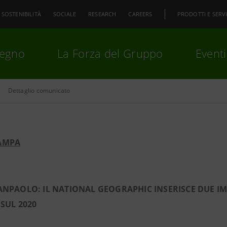
SOSTENIBILITÀ
SOCIALE
RESEARCH
CAREERS
PRODOTTI E SERVI
pegno
La Forza del Gruppo
Eventi
Dettaglio comunicato
premi
Invio
per cercare o
ESC
AMPA
ANPAOLO: IL NATIONAL GEOGRAPHIC INSERISCE DUE 
 SUL 2020