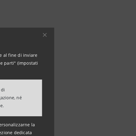
 al fine di inviare
e parti" (impostati
 di
gazione, né
ne.
ersonalizzarne la
ezione dedicata