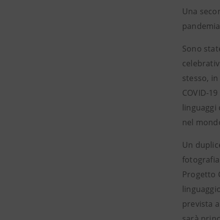
Una secon
pandemia i
Sono state
celebrativ
stesso, in
COVID-19 
linguaggi 
nel mondo
Un duplice
fotografia
Progetto 
linguaggio
prevista a
sarà princ