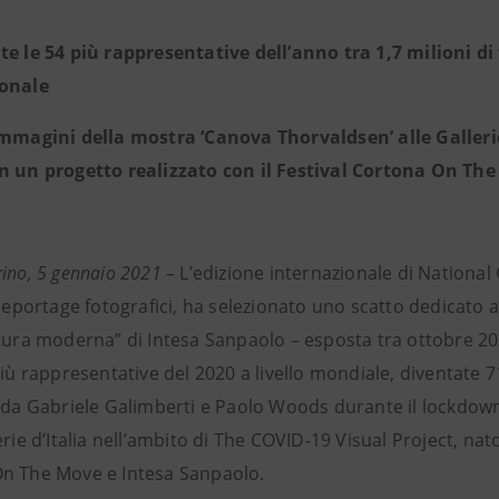
te le 54 più rappresentative dell’anno tra 1,7 milioni di 
ionale
immagini della mostra ‘Canova Thorvaldsen’ alle Galleri
n un progetto realizzato con il Festival Cortona On Th
ino, 5 gennaio 2021 –
L’edizione internazionale di National 
 reportage fotografici, ha selezionato uno scatto dedicato
ltura moderna” di Intesa Sanpaolo – esposta tra ottobre 
più rappresentative del 2020 a livello mondiale, diventate 
a da Gabriele Galimberti e Paolo Woods durante il lockdown
erie d’Italia nell’ambito di The COVID-19 Visual Project, nato
n The Move e Intesa Sanpaolo.