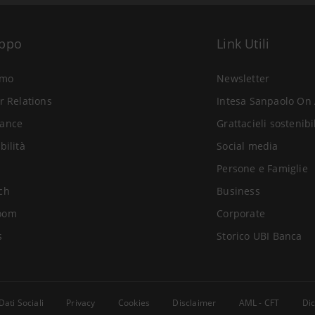
uppo
Link Utili
amo
Newsletter
r Relations
Intesa Sanpaolo On 
ance
Grattacieli sostenibi
bilità
Social media
Persone e Famiglie
ch
Business
oom
Corporate
s
Storico UBI Banca
Dati Sociali
Privacy
Cookies
Disclaimer
AML - CFT
Dic