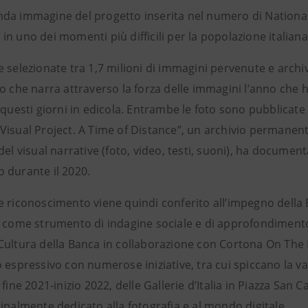
da immagine del progetto inserita nel numero di Nationa
n uno dei momenti più difficili per la popolazione italiana
 selezionate tra 1,7 milioni di immagini pervenute e archiv
o che narra attraverso la forza delle immagini l’anno che 
 questi giorni in edicola. Entrambe le foto sono pubblicate
Visual Project. A Time of Distance”, un archivio permanen
del visual narrative (foto, video, testi, suoni), ha documen
 durante il 2020.
 riconoscimento viene quindi conferito all’impegno della B
 come strumento di indagine sociale e di approfondimento d
Cultura della Banca in collaborazione con Cortona On The
 espressivo con numerose iniziative, tra cui spiccano la valo
 fine 2021-inizio 2022, delle Gallerie d’Italia in Piazza San
ipalmente dedicato alla fotografia e al mondo digitale.