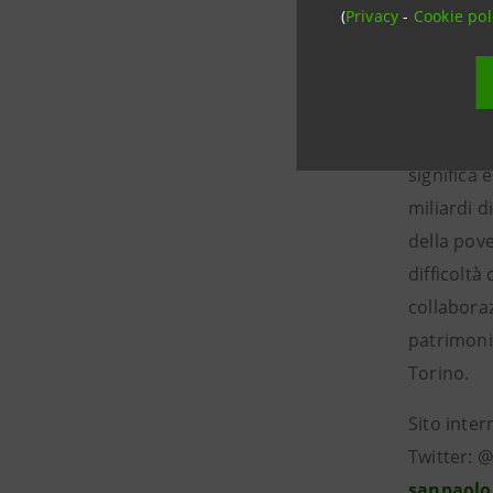
Intesa San
(
Privacy
-
Cookie pol
bancari c
Il Gruppo 
tradiziona
Intesa Sa
significa 
miliardi d
della pove
difficoltà
collaboraz
patrimonio
Torino.
Sito inter
Twitter: 
sanpaolo