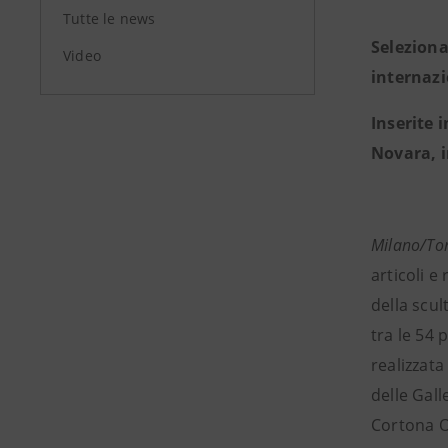
Tutte le news
Seleziona
Video
internaz
Inserite 
Novara, i
Milano/Tor
articoli e
della scu
tra le 54 
realizzat
delle Gall
Cortona O