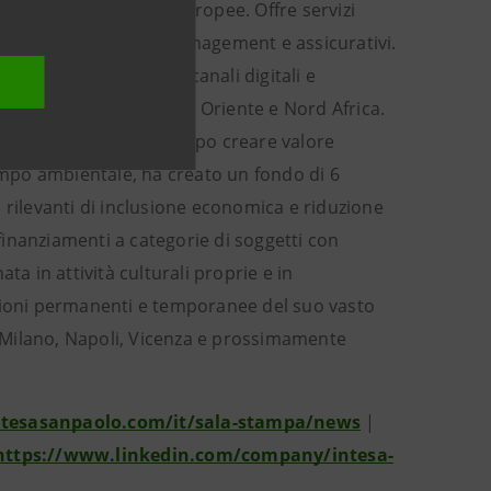
e profittevoli banche europee. Offre servizi
del risparmio, asset management e assicurativi.
rviti attraverso i suoi canali digitali e
nti in Est Europa, Medio Oriente e Nord Africa.
i al mondo. Per il Gruppo creare valore
campo ambientale, ha creato un fondo di 6
 rilevanti di inclusione economica e riduzione
 finanziamenti a categorie di soggetti con
ta in attività culturali proprie e in
osizioni permanenti e temporanee del suo vasto
 a Milano, Napoli, Vicenza e prossimamente
intesasanpaolo.com/it/sala-stampa/news
|
https://www.linkedin.com/company/intesa-