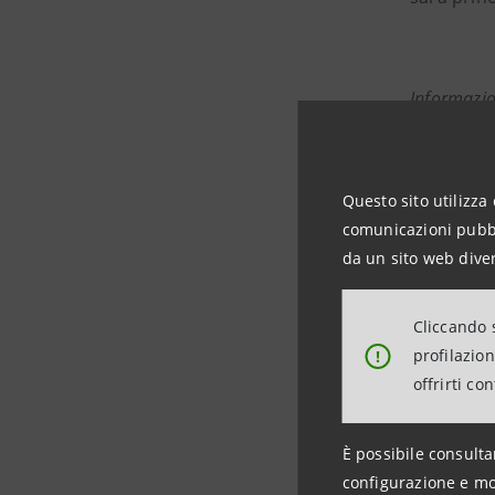
Informazio
Intesa S
Media Attiv
Questo sito utilizza 
comunicazioni pubbli
Media and
da un sito web diver
stampa@
Cliccando s
https://
profilazio
!
offrirti co
Intesa S
È possibile consulta
configurazione e mo