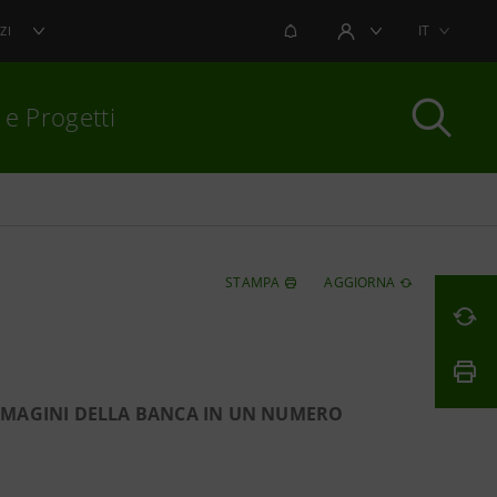
NOTIFICHE
IT
ZI
AREA UTENTE
 e Progetti
per chiudere
STAMPA
AGGIORNA
IMMAGINI DELLA BANCA IN UN NUMERO