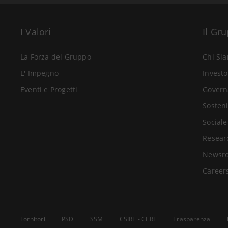
I Valori
Il Gr
La Forza del Gruppo
Chi Si
L' Impegno
Investo
Eventi e Progetti
Govern
Sosteni
Sociale
Resear
Newsr
Career
Fornitori
PSD
SSM
CSIRT - CERT
Trasparenza