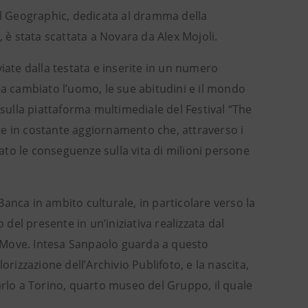
l Geographic, dedicata al dramma della
, è stata scattata a Novara da Alex Mojoli.
iate dalla testata e inserite in un numero
ha cambiato l’uomo, le sue abitudini e il mondo
 sulla piattaforma multimediale del Festival “The
te in costante aggiornamento che, attraverso i
tato le conseguenze sulla vita di milioni persone
anca in ambito culturale, in particolare verso la
el presente in un’iniziativa realizzata dal
 Move. Intesa Sanpaolo guarda a questo
rizzazione dell’Archivio Publifoto, e la nascita,
 Carlo a Torino, quarto museo del Gruppo, il quale