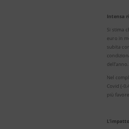
Intensa r
Si stima c
euro in me
subita con
condizion
dell’anno.
Nel comple
Covid (-0.
più favore
L’impatto