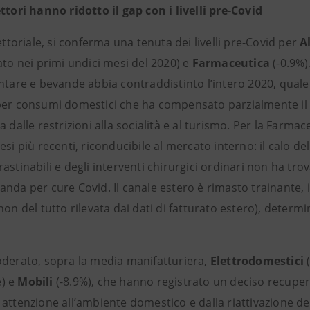
ttori hanno ridotto il gap con i livelli pre-Covid
settoriale, si conferma una tenuta dei livelli pre-Covid per
A
ato nei primi undici mesi del 2020) e
Farmaceutica
(-0.9%)
entare e bevande abbia contraddistinto l’intero 2020, qual
per consumi domestici che ha compensato parzialmente il 
a dalle restrizioni alla socialità e al turismo. Per la Farm
esi più recenti, riconducibile al mercato interno: il calo d
rastinabili e degli interventi chirurgici ordinari non ha 
nda per cure Covid. Il canale estero è rimasto trainante, i
non del tutto rilevata dai dati di fatturato estero), deter
oderato, sopra la media manifatturiera,
Elettrodomestici
) e
Mobili
(-8.9%), che hanno registrato un deciso recupero
attenzione all’ambiente domestico e dalla riattivazione deg