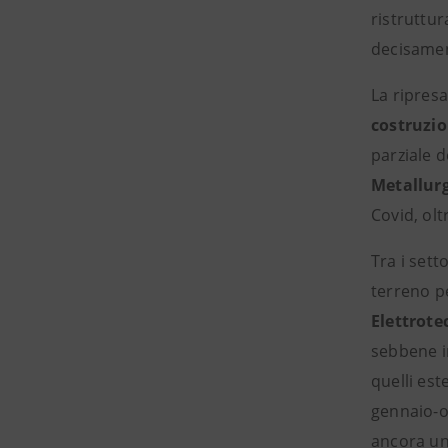
ristruttur
decisament
La ripresa
costruzi
parziale de
Metallur
Covid, olt
Tra i sett
terreno p
Elettrote
sebbene i
quelli est
gennaio-o
ancora un