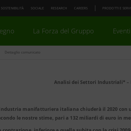
SOSTENIBILITÀ
SOCIALE
RESEARCH
CAREERS
PRODOTTI E SERVI
pegno
La Forza del Gruppo
Eventi
Dettaglio comunicato
premi
Invio
per cercare o
ESC
Analisi dei Settori Industriali* 
’industria manifatturiera italiana chiuderà il 2020 con u
econdo le nostre stime, pari a 132 miliardi di euro in me
a contrazione, inferiore a quella subita con la crisi 2009 