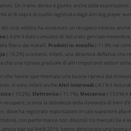
azioni. Un traino deciso è giunto anche dalle esportazioni.
e al di sopra di quella registrata dagli altri big player eur
 del ciclo edilizio ha sostenuto un recupero intenso anche
one
(-6.6% il dato cumulato di fatturato gennaio-novembre
lla filiera dei metalli.
Prodotti in metallo
(-11.8% nel com
gia
(-16.2%) scontano, infatti, una dinamica deflativa che re
re che una ripresa graduale di altri importanti settori atti
ori che hanno sperimentato una buona ripresa dal trimestre
erso, vi sono infatti anche
Altri intermedi
(-8.1% il fattur
cnica
(-10.2%),
Elettronica
(-11.1%),
Meccanica
(-13.6%) e
n recupero, sconta la debolezza della domanda di beni d’in
eri, dove ha registrato esportazioni in calo superiore alla 
ttobre), con performance non dissimili tra mercati Ue e e
 ampio gap sui livelli 2019, hanno dimostrato una buona ca