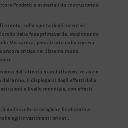
settore Prodotti e materiali da costruzione e
oli e moto, sulla spinta degli incentivi
il crollo della fase primaverile, stazionando
dalla Meccanica, penalizzata dalla ripresa
ne ancora critica nel Sistema moda,
rismo.
mento dell’attività manifatturiera in avvio
ell’anno. Il dispiegarsi degli effetti della
rizioni a livello mondiale, con effetti
à dalle scelte strategiche finalizzate a
che agli investimenti privati.