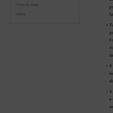
Tutte le news
p
Video
fa
T
p
F
r
d
I
l
d
A
e
m