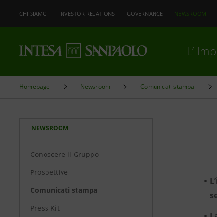
CHI SIAMO
INVESTOR RELATIONS
GOVERNANCE
NEWSROOM
L’ Im
Homepage
Newsroom
Comunicati stampa
NEWSROOM
Conoscere il Gruppo
Prospettive
L
Comunicati stampa
s
Press Kit
L