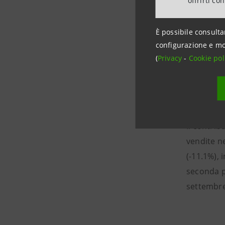
offrirti co
È possibile consulta
Esportazi
configurazione e mo
(
Privacy
-
Cookie pol
Nei primi 
correnti, 
nel terzo
peggiorame
Il contrib
vendite n
(-11.1%), 
seconda p
settembre