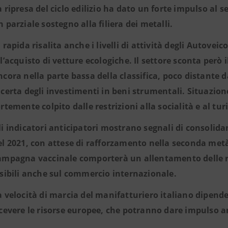
a ripresa del ciclo edilizio ha dato un forte impulso al 
n parziale sostegno alla filiera dei metalli.
n rapida risalita anche i livelli di attività degli Autoveic
ll’acquisto di vetture ecologiche. Il settore sconta però 
ncora nella parte bassa della classifica, poco distante 
ncerta degli investimenti in beni strumentali. Situazio
ortemente colpito dalle restrizioni alla socialità e al tu
li indicatori anticipatori mostrano segnali di consolida
el 2021, con attese di rafforzamento nella seconda metà d
ampagna vaccinale comporterà un allentamento delle rest
isibili anche sul commercio internazionale.
a velocità di marcia del manifatturiero italiano dipender
icevere le risorse europee, che potranno dare impulso an