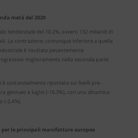
conda metà del 2020
alo tendenziale del 10.2%, ovvero 132 miliardi di
bili. La contrazione, comunque inferiore a quella
à industriale è risultata pesantemente
rogressivo miglioramento nella seconda parte
 è sostanzialmente riportato sui livelli pre-
 tra gennaio e luglio (-16.3%), con una dinamica
ro (-2.4%).
per le principali manifatture europee