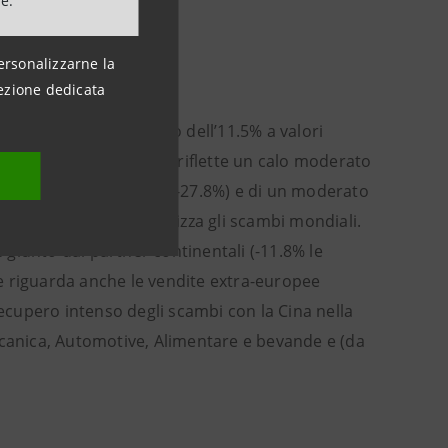
ne.
ersonalizzarne la
ezione dedicata
ti sono risultate in calo dell’11.5% a valori
lumi scambiati. Il dato riflette un calo moderato
 trimestre primaverile (-27.8%) e di un moderato
zza che ancora caratterizza gli scambi mondiali.
è giunto dai partner continentali (-11.8% le
e riguarda anche le vendite extra-europee
recupero intenso degli scambi con la Cina nella
ccanica, Automotive, Alimentare e bevande e (da