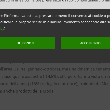
ntenuti in linea con le tue preferenze o i tuoi comportamenti onli
re l'informativa estesa, prestare o meno il consenso ai cookie o p
oni in lento recupero
dificare le proprie scelte in qualsiasi momento accedendo alla s
icy
).
dieci mesi del 2020, le esportazioni italiane di beni manufat
a fronte di una contrazione sostanzialmente analoga dei vo
PIÙ OPZIONI
ACCONSENTO
 trimestre 2020 (-3.4%), dopo un marcato ripiegamento nel
nto in ottobre (-7.2%), che testimonia il grado di incerte
uto negativo più rilevante all’evoluzione del nostro export 
ell’area Ue, nel gennaio-ottobre), ma una dinamica cedent
incluse quelle asiatiche (-14.8%), che però hanno visto un 
arte dell’anno (+13% tra luglio e ottobre), trainato da Me
) anche prodotti della Moda.