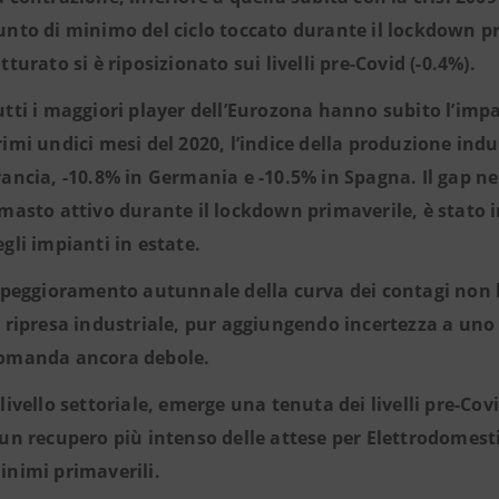
unto di minimo del ciclo toccato durante il lockdown pr
tturato si è riposizionato sui livelli pre-Covid (-0.4%).
utti i maggiori player dell’Eurozona hanno subito l’imp
rimi undici mesi del 2020, l’indice della produzione indus
rancia, -10.8% in Germania e -10.5% in Spagna. Il gap ne
imasto attivo durante il lockdown primaverile, è stato i
egli impianti in estate.
l peggioramento autunnale della curva dei contagi non
a ripresa industriale, pur aggiungendo incertezza a un
omanda ancora debole.
 livello settoriale, emerge una tenuta dei livelli pre-C
 un recupero più intenso delle attese per Elettrodomestic
inimi primaverili.