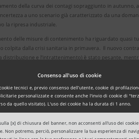
amento della curva dei contagi sopraggiunto in autunno, a 
incertezza a uno scenario già caratterizzato da una doma
ivo la ripresa industriale.
mento delle misure di contenimento ha riguardato quasi tut
 colpita dalla crisi sanitaria in primavera. Il nuovo contrac
a distribuzione e l’intrattenimento) è stato pesante, mentr
i mesi finali dell’anno, come testimonia il permanere degli 
Consenso all'uso di cookie
e raggiunta in luglio. A differenza del lockdown primaveril
ona ha disposto blocchi agli impianti. Nel caso di Italia, Fr
cookie tecnici e, previo consenso dell’utente, cookie di profilazione
otte, nel tentativo di recuperare il terreno perso e di rial
citarie personalizzate e consente anche l'invio di cookie di "terz
su base continuativa nel corso del 2020.
so da quello visitato). L'uso dei cookie ha la durata di 1 anno.
to è un sostanziale allineamento degli indici di produzione 
ulla [x] di chiusura del banner, non acconsenti all’uso dei cookie
020 hanno mostrato riduzioni a doppia cifra, ma inferiori ris
ne. Non potremo, perciò, personalizzare la tua esperienza di navi
10.8% in Germania, -13% in Italia e Francia.