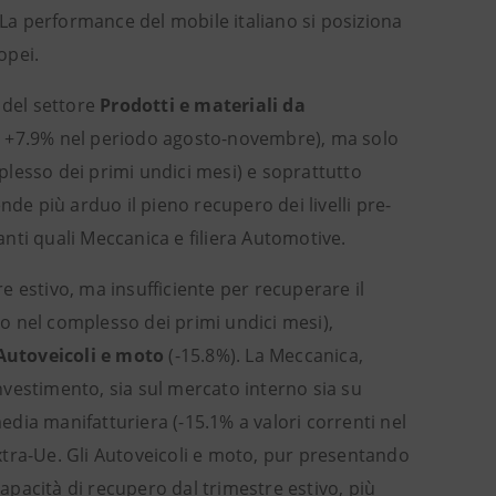
 La performance del mobile italiano si posiziona
opei.
 del settore
Prodotti e materiali da
, +7.9% nel periodo agosto-novembre), ma solo
plesso dei primi undici mesi) e soprattutto
nde più arduo il pieno recupero dei livelli pre-
vanti quali Meccanica e filiera Automotive.
 estivo, ma insufficiente per recuperare il
ato nel complesso dei primi undici mesi),
Autoveicoli e moto
(-15.8%). La Meccanica,
vestimento, sia sul mercato interno sia su
media manifatturiera (-15.1% a valori correnti nel
xtra-Ue. Gli Autoveicoli e moto, pur presentando
pacità di recupero dal trimestre estivo, più