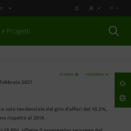
NOTIFICHE
IT
ZI
AREA UTENTE
 e Progetti
per chiudere
STAMPA
AGGIORNA
– Febbraio 2021
n calo tendenziale del giro d’affari del 10.2%,
no rispetto al 2019.
(-18.8%), riflette il progressivo recupero dal