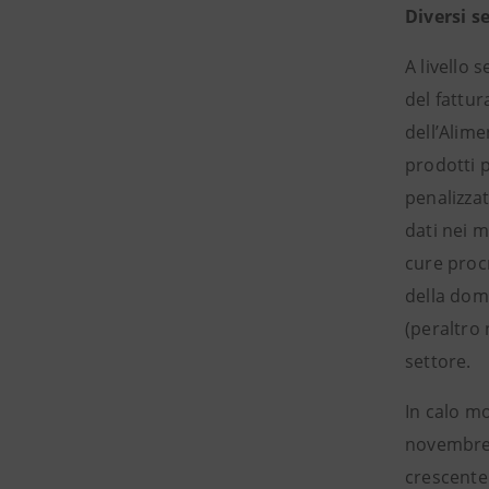
Diversi se
A livello 
del fattur
dell’Alim
prodotti 
penalizzat
dati nei m
cure proc
della doma
(peraltro 
settore.
In calo m
novembre
crescente 