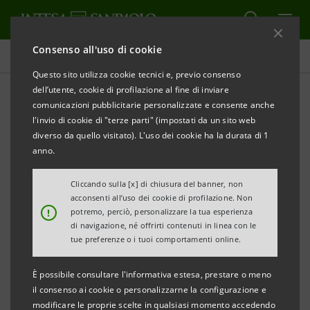
Consenso all'uso di cookie
Comunicati stampa
Questo sito utilizza cookie tecnici e, previo consenso
dell’utente, cookie di profilazione al fine di inviare
STAMPA
AGGIORNA
comunicazioni pubblicitarie personalizzate e consente anche
COMUNICATO STAMPA
l'invio di cookie di "terze parti" (impostati da un sito web
diverso da quello visitato). L'uso dei cookie ha la durata di 1
DA INTESA SANPAOLO OLTRE 2,8 MILIONI DI EURO
anno.
A RIGONI DI ASIAGO PER FINANZIARE PROGETTI DI
CRESCITA SOSTENIBILE
Cliccando sulla [x] di chiusura del banner, non
acconsenti all’uso dei cookie di profilazione. Non
!
potremo, perciò, personalizzare la tua esperienza
Iniziative per coinvolgere clienti, fornitori e
di navigazione, né offrirti contenuti in linea con le
dipendenti nei temi della sostenibilità e
tue preferenze o i tuoi comportamenti online.
nell’adozione di buone pratiche sociali e
È possibile consultare l'informativa estesa, prestare o meno
ambientali
il consenso ai cookie o personalizzarne la configurazione e
modificare le proprie scelte in qualsiasi momento accedendo
S-loan è il finanziamento ideato dal primo