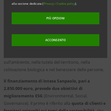
alla sezione dedicata (
Privacy
-
Cookie policy
).
gruppo bancario italiano per supportare
PMI virtuose a conseguire obiettivi ESG
PIÙ OPZIONI
Asiago, 15 febbraio 2021
. Intesa Sanpaolo e Rigoni di
Asiago hanno finalizzato un’operazione di
finanziamento rivolta alla crescita sostenibile
ACCONSENTO
dell’azienda dell’Altopiano, da sempre impegnata
nella riduzione dell’impatto della produzione
sull’ambiente, nella tutela del territorio, nella
coltivazione biologica e nel benessere delle persone.
Il finanziamento di Intesa Sanpaolo, pari a
2.850.000 euro, prevede due obiettivi di
miglioramento ESG
(Environmental, Social,
Governance). Il primo è riferito alla
quota di clienti e
fornitori coinvolti sui temi della sostenibilità
, che