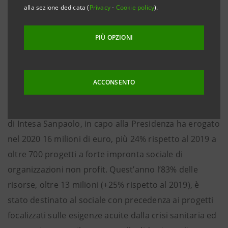
economica anche nei prossimi due anni
”
alla sezione dedicata (
Privacy
-
Cookie policy
).
Più 24% le risorse assegnate al Fondo rispetto al
PIÙ OPZIONI
2019; 83% destinato al sociale
ACCONSENTO
Milano/Torino, 12 febbraio 2021 –
Il
Fondo di
Beneficenza ed opere di carattere sociale e culturale
di Intesa Sanpaolo, in capo alla Presidenza ha erogato
nel 2020 16 milioni di euro, più 24% rispetto al 2019 a
oltre 700 progetti a forte impronta sociale di
organizzazioni non profit. Quest’anno l’83% delle
risorse, oltre 13 milioni (+25% rispetto al 2019), è
stato destinato al sociale con precedenza ai progetti
focalizzati sulle esigenze acuite dalla crisi sanitaria ed