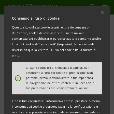
Consenso all'uso di cookie
Comunicati stampa
Questo sito utilizza cookie tecnici e, previo consenso
dell’utente, cookie di profilazione al fine di inviare
STAMPA
AGGIORNA
comunicazioni pubblicitarie personalizzate e consente anche
COMUNICATO STAMPA
l'invio di cookie di "terze parti" (impostati da un sito web
diverso da quello visitato). L'uso dei cookie ha la durata di 1
anno.
INTESA SANPAOLO: DAL FONDO DI BENEFICENZA 16
Cliccando sulla [x] di chiusura del banner, non
MILIONI DI EURO NEL 2020
acconsenti all’uso dei cookie di profilazione. Non
!
potremo, perciò, personalizzare la tua esperienza
di navigazione, né offrirti contenuti in linea con le
tue preferenze o i tuoi comportamenti online.
Il Presidente Gian Maria Gros-Pietro: “
Gli interventi
È possibile consultare l'informativa estesa, prestare o meno
del Fondo espressione dei valori e della storia del
il consenso ai cookie o personalizzarne la configurazione e
Gruppo. Massima attenzione alla crisi sanitaria ed
modificare le proprie scelte in qualsiasi momento accedendo