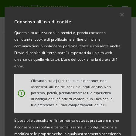
Consenso all'uso di cookie
Comunicati stampa
Questo sito utilizza cookie tecnici e, previo consenso
dell’utente, cookie di profilazione al fine di inviare
STAMPA
AGGIORNA
comunicazioni pubblicitarie personalizzate e consente anche
SI AMPLIA LA COLLABORAZIONE TRA INTESA
l'invio di cookie di "terze parti" (impostati da un sito web
SANPAOLO
diverso da quello visitato). L'uso dei cookie ha la durata di 1
E CONSORZIO DI TUTELA BAROLO E
anno.
BARBARESCO ALBA LANGHE E DOGLIANI
Cliccando sulla [x] di chiusura del banner, non
acconsenti all’uso dei cookie di profilazione. Non
LA NOVITA’ PER I PRODUTTORI: SMOBILIZZARE I
!
potremo, perciò, personalizzare la tua esperienza
VINI DA INVECCHIAMENTO
di navigazione, né offrirti contenuti in linea con le
tue preferenze o i tuoi comportamenti online.
PER GARANTIRSI NUOVO CREDITO
È possibile consultare l'informativa estesa, prestare o meno
Il decreto “Cura Italia” ha aperto la strada
il consenso ai cookie o personalizzarne la configurazione e
del pegno rotativo, che Intesa Sanpaolo e
modificare le proprie scelte in qualsiasi momento accedendo