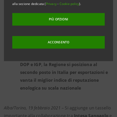
Consorzio hanno trasformato in una
alla sezione dedicata (
Privacy
-
Cookie policy
).
soluzione su misura per le aziende della
Langa
PIÙ OPZIONI
La Direzione Piemonte, Valle d’Aosta e
Liguria stanzia un plafond di 50 milioni di
ACCONSENTO
euro per i produttori del territorio
Circa il 94% del vino prodotto in Piemonte è
DOP e IGP, la Regione si posiziona al
secondo posto in Italia per esportazioni e
vanta il miglior indice di reputazione
enologica su scala nazionale
Alba/Torino, 19 febbraio 2021
– Si aggiunge un tassello
importante alla collaborazione tra
Intesa Sanpaolo
e