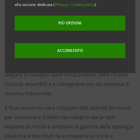
del mondo delle imprese da Intesa Sanpaolo
alla sezione dedicata (
Privacy
-
Cookie policy
).
Ferrara, 4 marzo 2021
– L’economia circolare è al
PIÙ OPZIONI
centro del progetto di sviluppo della A.M.P. Recycling
– azienda del Gruppo I.L.P.A. – finanziato da Intesa
Sanpaolo con 5,5 milioni di euro a valere sul plafond
ACCONSENTO
da 6 miliardi destinato alla transizione delle imprese
verso il nuovo modello economico che punta a
slegare lo sviluppo dallo sfruttamento delle risorse
naturali esauribili e a ridisegnare con tal obiettivo il
sistema industriale.
Il finanziamento sarà utilizzato dall’azienda ferrarese
per aumentare il livello tecnologico dei propri
impianti di riciclo e ampliare la gamma delle tipologie
plastiche e dei rifiuti da sottoporre a riciclo e