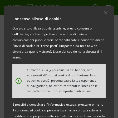
Consenso all'uso di cookie
Comunicati stampa
Questo sito utilizza cookie tecnici e, previo consenso
dell’utente, cookie di profilazione al fine di inviare
STAMPA
AGGIORNA
comunicazioni pubblicitarie personalizzate e consente anche
A.M.P. RECYCLING: 5,5 MILIONI DI EURO DA INTESA
l'invio di cookie di "terze parti" (impostati da un sito web
SANPAOLO PER PROGETTI DI ECONOMIA
diverso da quello visitato). L'uso dei cookie ha la durata di 1
CIRCOLARE
anno.
• Obiettivo del finanziamento supportare
Cliccando sulla [x] di chiusura del banner, non
acconsenti all’uso dei cookie di profilazione. Non
l’avanzamento tecnologico degli impianti e
!
potremo, perciò, personalizzare la tua esperienza
l’ampliamento delle tipologie di materiale
di navigazione, né offrirti contenuti in linea con le
tue preferenze o i tuoi comportamenti online.
riciclabile
È possibile consultare l'informativa estesa, prestare o meno
• L’operazione rientra nel plafond da 6 miliardi di
il consenso ai cookie o personalizzarne la configurazione e
euro per la circular economy messo a disposizione
modificare le proprie scelte in qualsiasi momento accedendo