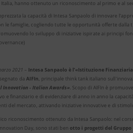
n Italia, hanno ottenuto un riconoscimento al primo e al s
pprezzata la capacità di Intesa Sanpaolo di innovare l’appr
n le famiglie, cogliendo tutte le opportunità offerte dalla t
romuovendo lo sviluppo di iniziative ispirate ai principi fo
overnance)
 marzo 2021
–
Intesa Sanpaolo è l’«Istituzione Finanziari
ssegnato da
AIFIn
, principale think tank italiano sull'innov
l Innovation - Italian Awards»
. Scopo di AIFIn è promuover
vo e finanziario e di evidenziare di anno in anno la capacità
i del mercato, attivando iniziative innovative e di stimolo
nico riconoscimento ottenuto da Intesa Sanpaolo: nel corso 
 Innovation Day, sono stati ben
otto i progetti del Grupp