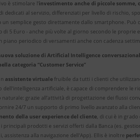
ivo è stimolare l’
investimento
anche di piccole somme, o
ndi dedicati al servizio, differenziati per livello di rischi
o un semplice gesto direttamente dallo smartphone. Può d
di 5 Euro - anche più volte al giorno secondo le proprie es
un piano periodico di versamenti anche con cadenza settim
a nuova soluzione di Artificial Intelligence conversaziona
nella categoria “Customer Service”
un
assistente virtuale
fruibile da tutti i clienti che utilizzan
zzo dell’intelligenza artificiale, è capace di comprendere le 
 naturale: grazie all’attività di progettazione dei flussi con
ornire 24/7 un supporto di primo livello avanzato alla clien
ento della user experience del cliente
, di cui è in grado
 principali prodotti e servizi offerti dalla Banca (es. gest
 assistenza alla navigazione dell’App). Ellis è inoltre
perfe