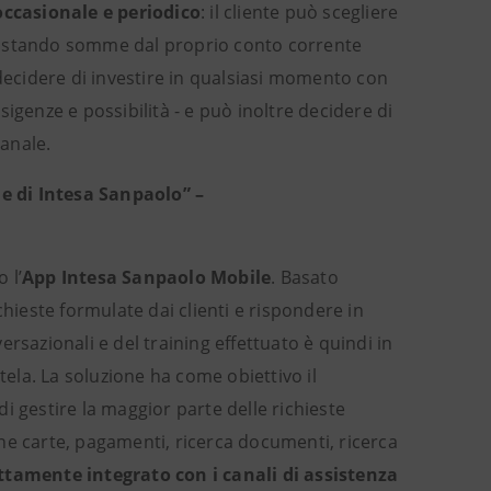
ccasionale e periodico
: il cliente può scegliere
o, spostando somme dal proprio conto corrente
ecidere di investire in qualsiasi momento con
igenze e possibilità - e può inoltre decidere di
anale.
le di Intesa Sanpaolo” –
o l’
App
Intesa Sanpaolo Mobile
. Basato
richieste formulate dai clienti e rispondere in
versazionali e del training effettuato è quindi in
tela. La soluzione ha come obiettivo il
 di gestire la maggior parte delle richieste
ione carte, pagamenti, ricerca documenti, ricerca
ttamente integrato con i canali di assistenza