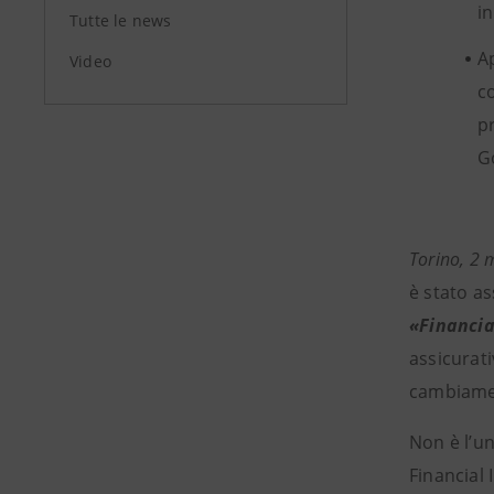
i
Tutte le news
A
Video
co
p
G
Torino, 2
è stato a
«Financia
assicurati
cambiament
Non è l’u
Financial