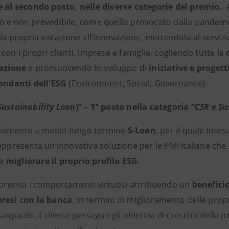
e al secondo posto, nelle diverse categorie del premio.
A
o e non prevedibile, come quello provocato dalla pandemi
 la propria vocazione all’innovazione, mettendola al servizi
con i propri clienti, imprese e famiglie, cogliendo tutte le
zazione
e promuovendo lo sviluppo di
iniziative e progetti
fondanti dell'ESG
(Environment, Social, Governance).
Sustainability Loan
)” – 1° posto nella categoria “
CSR e Su
nziamento a medio-lungo termine
S-Loan
, per il quale Inte
rappresenta un’innovativa soluzione per le PMI italiane che
 a
migliorare il proprio profilo ESG
.
premia i comportamenti virtuosi attribuendo un
beneficio
resi con la banca
, in termini di miglioramento delle prop
Sanpaolo, il cliente persegue gli obiettivi di crescita della