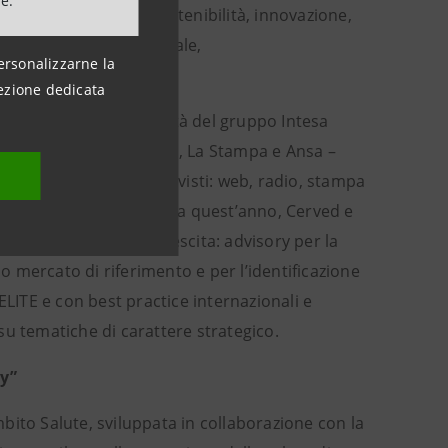
ne.
valore in termini di sostenibilità, innovazione,
l passaggio generazionale,
ersonalizzarne la
re produttive.
ezione dedicata
ilità
, offerti dalle società del gruppo Intesa
ppo 24 Ore, Class Editori, La Stampa e Ansa –
ica su tutti i canali previsti: web, radio, stampa
ITE e Gambero Rosso e, da quest’anno, Cerved e
nti di supporto alla crescita: advisory per la
 mercato di riferimento e per l’identificazione
ELITE e con best practice internazionali e
su tematiche di carattere strategico.
ty”
ambito Salute, sviluppata in collaborazione con la