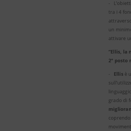
- L’obiett
tra i 4 fo
attravers
un minimo 
attivare 
“Ellis, l
2° posto 
-
Ellis
è 
sull’utili
linguaggio
grado di f
miglioram
coprendo i
movimenti,