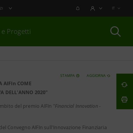
NOTIFICHE
IT
ZI
AREA UTENTE
 e Progetti
per chiudere
STAMPA
AGGIORNA
A AIFIn COME
VA DELL'ANNO 2020"
mbito del premio AIFIn "
Financial Innovation -
 del Convegno AIFIn sull'Innovazione Finanziaria