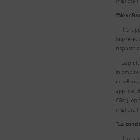
migliora i
“Near Ban
- Il Grup
Imprese, p
risposta r
- La piat
in ambit
eccellenza
applicativ
CRM), opp
migliora l
“La conti
- Il perco