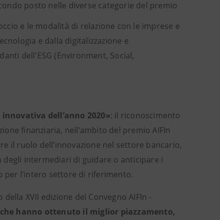
econdo posto nelle diverse categorie del premio
occio e le modalità di relazione con le imprese e
ecnologia e dalla digitalizzazione e
ndanti dell'ESG (Environment, Social,
a innovativa dell’anno 2020»
: il riconoscimento
azione finanziaria, nell’ambito del premio AIFIn
e il ruolo dell’innovazione nel settore bancario,
 degli intermediari di guidare o anticipare i
 per l’intero settore di riferimento.
della XVII edizione del Convegno AIFIn -
o che hanno ottenuto il miglior piazzamento,