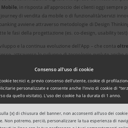
 Mobile
, in risposta all’approccio dei clienti oggi sempre 
ourney di vendita da mobile o di funzionalità/servizi innovat
banking avviene attraverso metodologie di Design Thinking
utte le fasi della progettazione (es. co-design, usability test)
sviluppo e la continua evoluzione dell'App – che conta
oltr
cesso, attraverso lo sviluppo di tecnologie evolute anche g
 sia di prodotto/ servizi per offrire un'offerta commerciale
Consenso all'uso di cookie
dall'open banking.
cookie tecnici e, previo consenso dell’utente, cookie di profilazione
Vincenti” - 2° posto nella categoria “Comunicazione”
citarie personalizzate e consente anche l'invio di cookie di "terz
so da quello visitato). L'uso dei cookie ha la durata di 1 anno.
etto
Imprese Vincenti
nasce con l’obiettivo di valorizzare l
riale e del made in Italy, motore di filiere e distretti pro
ulla [x] di chiusura del banner, non acconsenti all’uso dei cookie
4 su 4.000 PMI candidate, tra cui 12 appartenenti al Terzo Se
ne. Non potremo, perciò, personalizzare la tua esperienza di navi
 individuate sulla base dei fattori di successo che le rend