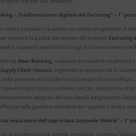
l proprio impatto sull’ambiente.
king – Trasformazione digitale del Factoring” – 1° post
po Intesa Sanpaolo ha avviato un ampio programma di trasf
er evolvere la qualità del servizio dei prodotti
Factoring 
apidi e supporto specialistico lungo il ciclo economico del
taforma
Near Banking
, realizzata in modalità totalmente
o
Supply Chain Finance
, cogliendo le opportunità di busine
 nella gestione del circolante attraverso soluzioni efficaci, so
i coinvolti nel processo commerciale (es. piattaforma di pr
ortunamente adeguati alle peculiarità del prodotto Factor
’efficacia nella gestione operativa dei rapporti e abilita n
nua evoluzione dell’app Intesa Sanpaolo Mobile” – 1° po
rso di trasformazione digitale intrapreso da Intesa Sanpaol