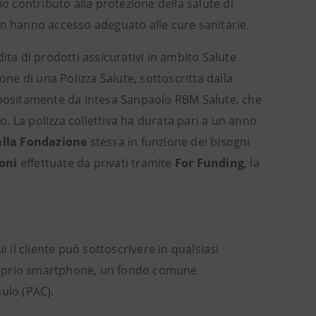
io contributo alla protezione della salute di
on hanno accesso adeguato alle cure sanitarie.
ita di prodotti assicurativi in ambito Salute
one di una Polizza Salute, sottoscritta dalla
appositamente da Intesa Sanpaolo RBM Salute, che
to. La polizza collettiva ha durata pari a un anno
dalla Fondazione
stessa in funzione dei bisogni
oni
effettuate da privati tramite
For Funding
, la
 il cliente può sottoscrivere in qualsiasi
proprio smartphone, un fondo comune
ulo (PAC).