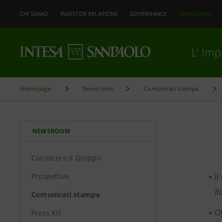
CHI SIAMO
INVESTOR RELATIONS
GOVERNANCE
NEWSROOM
L’ Im
Homepage
Newsroom
Comunicati stampa
NEWSROOM
Conoscere il Gruppo
Prospettive
I
It
Comunicati stampa
O
Press Kit