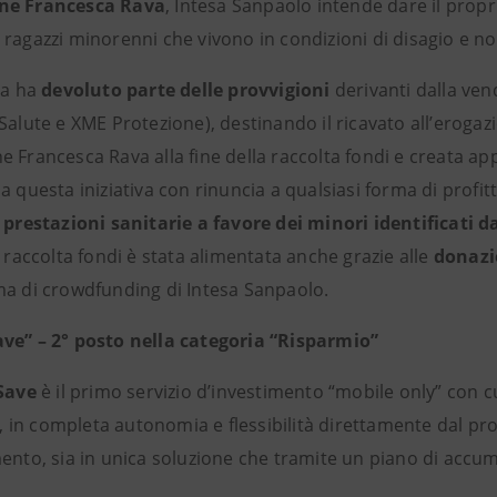
ne Francesca Rava
, Intesa Sanpaolo intende dare il propr
 ragazzi minorenni che vivono in condizioni di disagio e n
ca ha
devoluto parte delle provvigioni
derivanti dalla vend
Salute e XME Protezione), destinando il ricavato all’erogazi
e Francesca Rava alla fine della raccolta fondi e creata 
a questa iniziativa con rinuncia a qualsiasi forma di profit
e
prestazioni sanitarie a favore dei minori identificati 
a raccolta fondi è stata alimentata anche grazie alle
donazi
ma di crowdfunding di Intesa Sanpaolo.
ve” – 2° posto nella categoria “Risparmio”
Save
è il primo servizio d’investimento “mobile only” con cui
in completa autonomia e flessibilità direttamente dal 
mento, sia in unica soluzione che tramite un piano di accum