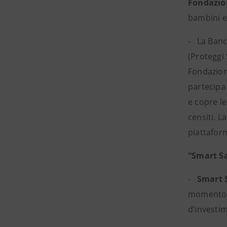
Fondazio
bambini e
- La Ban
(Proteggi 
Fondazion
partecipa 
e copre l
censiti. L
piattafor
“Smart Sa
-
Smart 
momento, 
d’investi