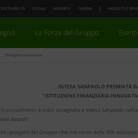
SOSTENIBILITÀ
SOCIALE
RESEARCH
CAREERS
PRODOTTI E SERVI
pegno
La Forza del Gruppo
Eventi
Dettaglio comunicato
premi
Invio
per cercare o
ESC
INTESA SANPAOLO PREMIATA D
"ISTITUZIONE FINANZIARIA INNOVATI
l riconoscimento è stato assegnato a Intesa Sanpaolo nell’a
alian Awards
"
tto i progetti del Gruppo che, nel corso della XVII edizione