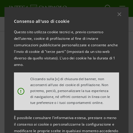
Consenso all'uso di cookie
Comunicati stampa
Questo sito utilizza cookie tecnici e, previo consenso
dell’utente, cookie di profilazione al fine di inviare
STAMPA
AGGIORNA
comunicazioni pubblicitarie personalizzate e consente anche
COMUNICATO STAMPA
l'invio di cookie di "terze parti" (impostati da un sito web
diverso da quello visitato). L'uso dei cookie ha la durata di 1
anno.
INTESA SANPAOLO PRESENTA “MOTORE ITALIA”
Cliccando sulla [x] di chiusura del banner, non
acconsenti all’uso dei cookie di profilazione. Non
PER IL LAZIO UN PLAFOND DI 2 MILIARDI DI EURO
!
potremo, perciò, personalizzare la tua esperienza
PER IL RILANCIO DELLE PMI
di navigazione, né offrirti contenuti in linea con le
tue preferenze o i tuoi comportamenti online.
È possibile consultare l'informativa estesa, prestare o meno
Nel Lazio sono quasi 72.000 le aziende
il consenso ai cookie o personalizzarne la configurazione e
modificare le proprie scelte in qualsiasi momento accedendo