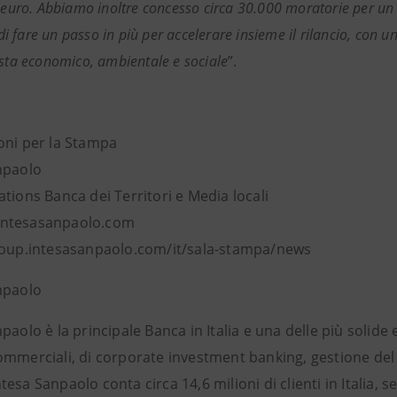
 euro. Abbiamo inoltre concesso circa 30.000 moratorie per un de
 fare un passo in più per accelerare insieme il rilancio, con u
ista economico, ambientale e sociale
”.
oni per la Stampa
npaolo
tions Banca dei Territori e Media locali
ntesasanpaolo.com
roup.intesasanpaolo.com/it/sala-stampa/news
npaolo
paolo è la principale Banca in Italia e una delle più solide 
ommerciali, di corporate investment banking, gestione del 
esa Sanpaolo conta circa 14,6 milioni di clienti in Italia, ser