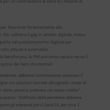
 per un controvalore di oltre 4,5 miliardi di
 per favorirne l’orientamento alla
i. Per colmare il gap in ambito digitale, Intesa
pporto nel posizionamento digitale per
rcato attuale e potenziale.
olo RentForyou, le PMI potranno optare verso il
cquisto dei beni strumentali.
a pandemia, abbiamo concretamente sostenuto il
egno con soluzioni concrete allungando i tempi di
che siamo pronti a sostenere con nuovo credito
”,
Sanpaolo. “
Dall’inizio della pandemia abbiamo
si gli interventi per il Covid-19, per circa 3