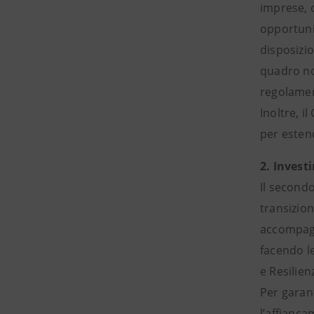
imprese, c
opportunit
disposizio
quadro nor
regolamen
Inoltre, 
per estend
2. Invest
Il secondo
transizion
accompagne
facendo le
e Resilien
Per garant
l’affianca