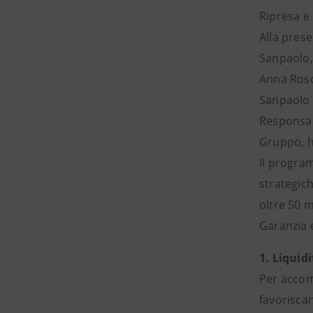
Ripresa e 
Alla pres
Sanpaolo,
Anna Rosci
Sanpaolo 
Responsab
Gruppo, h
Il program
strategic
oltre 50 m
Garanzia 
1. Liquid
Per accom
favoriscan