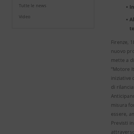
Tutte le news
I
Video
A
t
Firenze, 1
nuovo prog
mette a di
“Motore It
iniziative
di rilanci
Anticipand
misura fo
essere, am
Previsti i
attraverso