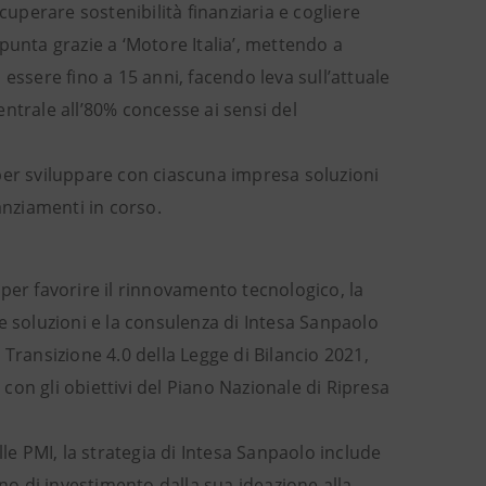
cuperare sostenibilità finanziaria e cogliere
punta grazie a ‘Motore Italia’, mettendo a
essere fino a 15 anni, facendo leva sull’attuale
ntrale all’80% concesse ai sensi del
per sviluppare con ciascuna impresa soluzioni
anziamenti in corso.
per favorire il rinnovamento tecnologico, la
 Le soluzioni e la consulenza di Intesa Sanpaolo
Transizione 4.0 della Legge di Bilancio 2021,
 con gli obiettivi del Piano Nazionale di Ripresa
le PMI, la strategia di Intesa Sanpaolo include
ano di investimento dalla sua ideazione alla