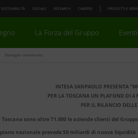
SOSTENIBILITÀ
SOCIALE
RESEARCH
CAREERS
PRODOTTI E SERVI
pegno
La Forza del Gruppo
Eventi
Dettaglio comunicato
premi
Invio
per cercare o
ESC
INTESA SANPAOLO PRESENTA “M
PER LA TOSCANA UN PLAFOND DI 4 
PER IL RILANCIO DELLE
n Toscana sono oltre 71.000 le aziende clienti del Grupp
l piano nazionale prevede 50 miliardi di nuova liquidità