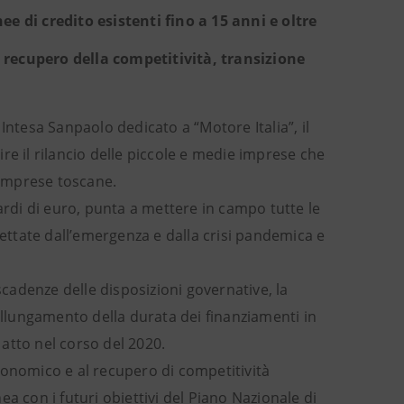
e di credito esistenti fino a 15 anni e oltre
, recupero della competitività, transizione
Intesa Sanpaolo dedicato a “Motore Italia”, il
re il rilancio delle piccole e medie imprese che
 imprese toscane.
ardi di euro, punta a mettere in campo tutte le
dettate dall’emergenza e dalla crisi pandemica e
scadenze delle disposizioni governative, la
llungamento della durata dei finanziamenti in
 atto nel corso del 2020.
 economico e al recupero di competitività
nea con i futuri obiettivi del Piano Nazionale di