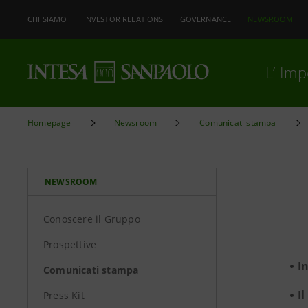
CHI SIAMO
INVESTOR RELATIONS
GOVERNANCE
NEWSROOM
L’ Im
Homepage
Newsroom
Comunicati stampa
NEWSROOM
Conoscere il Gruppo
Prospettive
I
Comunicati stampa
I
Press Kit