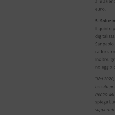
alle azien
euro.
5. Soluzi
Il quinto 
digitalizz
Sanpaolo 
rafforzarn
Inoltre, 
noleggio 
“
Nel 2020,
tessuto pr
rientro de
spiega Lu
supportato