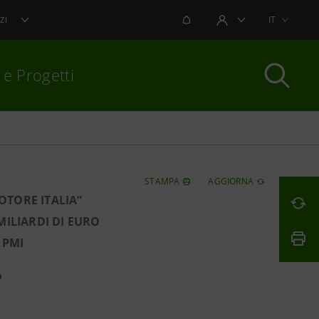
NOTIFICHE
IT
ZI
AREA UTENTE
 e Progetti
per chiudere
STAMPA
AGGIORNA
OTORE ITALIA”
MILIARDI DI EURO
 PMI
o