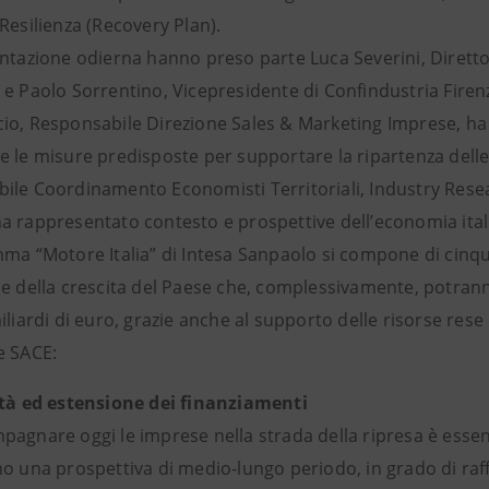
Resilienza (Recovery Plan).
entazione odierna hanno preso parte Luca Severini, Dirett
 e Paolo Sorrentino, Vicepresidente di Confindustria Firen
o, Responsabile Direzione Sales & Marketing Imprese, ha il
e le misure predisposte per supportare la ripartenza delle
ile Coordinamento Economisti Territoriali, Industry Resea
a rappresentato contesto e prospettive dell’economia ital
ma “Motore Italia” di Intesa Sanpaolo si compone di cinque l
he della crescita del Paese che, complessivamente, potran
iliardi di euro, grazie anche al supporto delle risorse rese
e SACE:
ità ed estensione dei finanziamenti
pagnare oggi le imprese nella strada della ripresa è essen
o una prospettiva di medio-lungo periodo, in grado di raff