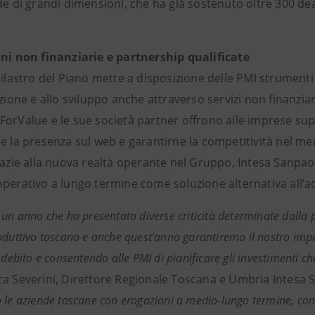
de di grandi dimensioni, che ha già sostenuto oltre 300 deal
oni non finanziarie e partnership qualificate
pilastro del Piano mette a disposizione delle PMI strumenti
azione e allo sviluppo anche attraverso servizi non finanziar
ForValue e le sue società partner offrono alle imprese su
e la presenza sul web e garantirne la competitività nel me
grazie alla nuova realtà operante nel Gruppo, Intesa Sanpa
operativo a lungo termine come soluzione alternativa all’a
 un anno che ha presentato diverse criticità determinate dall
oduttivo toscano e anche quest’anno garantiremo il nostro imp
l debito e consentendo alle PMI di pianificare gli investimenti 
ca Severini, Direttore Regionale Toscana e Umbria Intesa 
 le aziende toscane con erogazioni a medio-lungo termine, compre