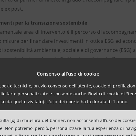
e ex post.
imenti per la transizione sostenibile
damentale area di intervento è il percorso di accompagname
 misure per finanziare investimenti in ottica ESG ed econ
di sostenibilità ambientale, sociale e di governance (ESG) ac
tesso l’adozione di modelli di business “circolari” sarà un 
mia italiana.
Consenso all'uso di cookie
 premesse sono già attivi i nuovi S-Loans, che si affiancan
cookie tecnici e, previo consenso dell’utente, cookie di profilazione
ti in Circular Economy. Si tratta di una linea specifica di fi
citarie personalizzate e consente anche l'invio di cookie di "terz
erso la transizione sostenibile, che in pochi mesi dalla l
so da quello visitato). L'uso dei cookie ha la durata di 1 anno.
milioni di euro per progetti realizzati da piccole e medie i
re linea verso la transizione sostenibile riguarda gli interv
ulla [x] di chiusura del banner, non acconsenti all’uso dei cookie
azione del patrimonio immobiliare italiano. Intesa Sanpaolo
ne. Non potremo, perciò, personalizzare la tua esperienza di navi
 dei crediti fiscali legati al Superbonus previsto dal Decre