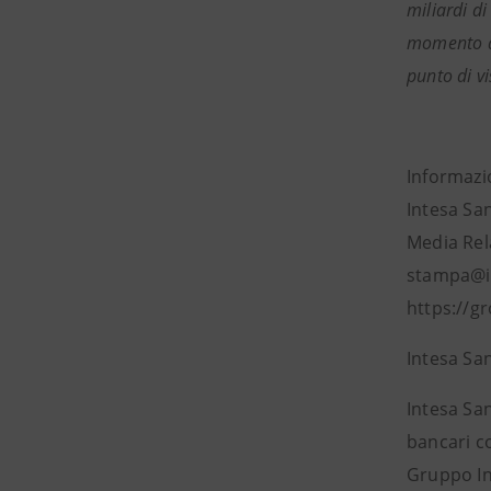
miliardi di
momento di
punto di v
Informazi
Intesa Sa
Media Rela
stampa@i
https://g
Intesa Sa
Intesa San
bancari c
Gruppo Int