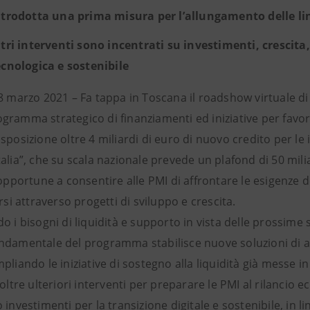
ntrodotta una prima misura per l’allungamento delle line
ltri interventi sono incentrati su investimenti, crescita
ecnologica e sostenibile
8 marzo 2021 – Fa tappa in Toscana il roadshow virtuale di 
ramma strategico di finanziamenti ed iniziative per favori
sposizione oltre 4 miliardi di euro di nuovo credito per le
alia”, che su scala nazionale prevede un plafond di 50 mili
 opportune a consentire alle PMI di affrontare le esigenze 
arsi attraverso progetti di sviluppo e crescita.
o i bisogni di liquidità e supporto in vista delle prossime 
ndamentale del programma stabilisce nuove soluzioni di a
pliando le iniziative di sostegno alla liquidità già messe in
noltre ulteriori interventi per preparare le PMI al rilancio
 investimenti per la transizione digitale e sostenibile, in li