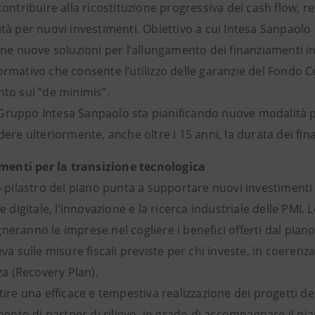
ontribuire alla ricostituzione progressiva dei cash flow, re
à per nuovi investimenti. Obiettivo a cui Intesa Sanpaolo 
ne nuove soluzioni per l’allungamento dei finanziamenti in 
mativo che consente l’utilizzo delle garanzie del Fondo Ce
to sul “de minimis”.
il Gruppo Intesa Sanpaolo sta pianificando nuove modalità 
ere ulteriormente, anche oltre i 15 anni, la durata dei fin
imenti per la transizione tecnologica
 pilastro del piano punta a supportare nuovi investimenti 
e digitale, l’innovazione e la ricerca industriale delle PMI.
ranno le imprese nel cogliere i benefici offerti dal piano 
va sulle misure fiscali previste per chi investe, in coerenza
za (Recovery Plan).
ire una efficace e tempestiva realizzazione dei progetti del
mento di partner di rilievo, in grado di accompagnare il pi