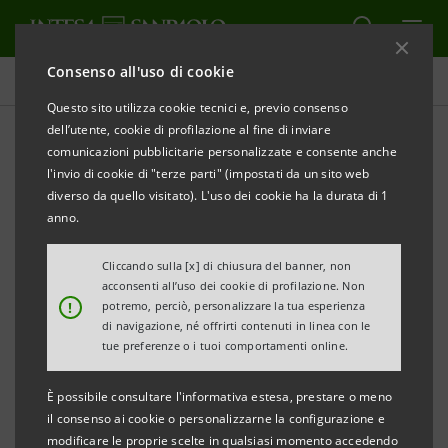
Consenso all'uso di cookie
Comunicati stampa
Questo sito utilizza cookie tecnici e, previo consenso
dell’utente, cookie di profilazione al fine di inviare
STAMPA
AGGIORNA
comunicazioni pubblicitarie personalizzate e consente anche
COMUNICATO STAMPA
l'invio di cookie di "terze parti" (impostati da un sito web
diverso da quello visitato). L'uso dei cookie ha la durata di 1
INTEGRAZIONE DEL GRUPPO UBI NEL GRUPPO
anno.
INTESA SANPAOLO: RAGGIUNTO L’ACCORDO CON
LE ORGANIZZAZIONI SINDACALI
Cliccando sulla [x] di chiusura del banner, non
acconsenti all’uso dei cookie di profilazione. Non
!
potremo, perciò, personalizzare la tua esperienza
Firmato anche l’accordo sul Premio Variabile di
di navigazione, né offrirti contenuti in linea con le
Risultato 2021
tue preferenze o i tuoi comportamenti online.
Torino, Milano, 14 aprile 2021
- Il processo di
È possibile consultare l'informativa estesa, prestare o meno
integrazione del Gruppo UBI nel Gruppo Intesa
il consenso ai cookie o personalizzarne la configurazione e
modificare le proprie scelte in qualsiasi momento accedendo
Sanpaolo si arricchisce di un’ulteriore tappa di