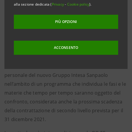
alla sezione dedicata (
Privacy
-
Cookie policy
).
successo, con la firma, in data 14 aprile 2021, dopo
ampio e articolato confronto con le Segreterie
PIÙ OPZIONI
Nazionali e le Organizzazioni Sindacali del Gruppo,
dell’accordo per l’integrazione del Gruppo UBI nel
Gruppo Intesa Sanpaolo.
ACCONSENTO
L’accordo definisce il percorso di armonizzazione dei
trattamenti economico/normativi relativi a tutto il
personale del nuovo Gruppo Intesa Sanpaolo
nell’ambito di un programma che individua le fasi e le
materie che tempo per tempo saranno oggetto del
confronto, considerata anche la prossima scadenza
della contrattazione di secondo livello prevista per il
31 dicembre 2021.