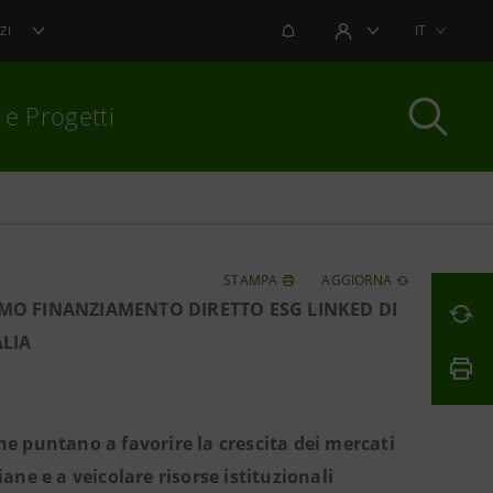
NOTIFICHE
IT
ZI
AREA UTENTE
 e Progetti
per chiudere
STAMPA
AGGIORNA
MO FINANZIAMENTO DIRETTO ESG LINKED DI
ALIA
che puntano a favorire la crescita dei mercati
iane e a veicolare risorse istituzionali