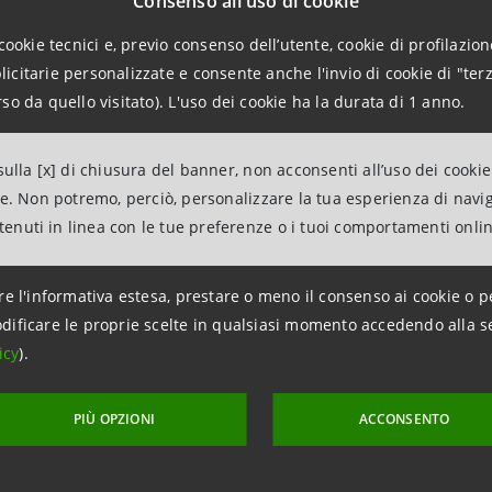
Consenso all'uso di cookie
npaolo fa dell’attenzione all’ambiente, al sociale e alla buona 
lusa
nei principali indici di sostenibilità a livello internazional
cookie tecnici e, previo consenso dell’utente, cookie di profilazione
urato sul fronte dei finanziamenti sostenibili che Fondo Italian
citarie personalizzate e consente anche l'invio di cookie di "terz
so da quello visitato). L'uso dei cookie ha la durata di 1 anno.
oan diretto di due fondi di fondi in Italia”
– afferma
Andrea M
ons della Divisione IMI Corporate & Investment Banking
’Investimento potranno ottenere condizioni economiche ancora p
ulla [x] di chiusura del banner, non acconsenti all’uso dei cookie
ne. Non potremo, perciò, personalizzare la tua esperienza di navi
ento di obiettivi ESG prefissati, coniugando in questo modo buon
ntenuti in linea con le tue preferenze o i tuoi comportamenti onli
one per le tematiche ESG è elemento cruciale in tutta l’azione d
 nuova crescita sostenibile ed inclusiva per le aziende e l’Ital
re l'informativa estesa, prestare o meno il consenso ai cookie o p
ratore Delegato di Fondo Italiano d’Investimento
.
“Siam
dificare le proprie scelte in qualsiasi momento accedendo alla s
al primo strumento di finanziamento ESG linked dedicato ai nost
icy
).
re gli investimenti sottostanti verso criteri di sostenibilità pot
e per la sua competitività.”
PIÙ OPZIONI
ACCONSENTO