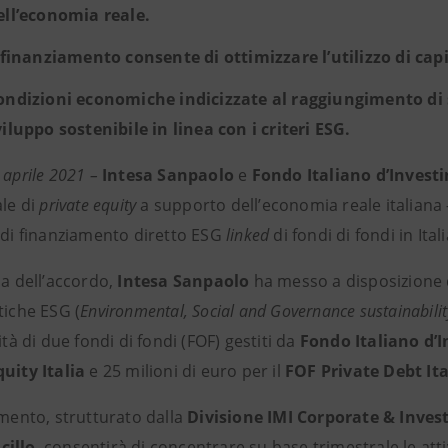
ell’economia reale.
l finanziamento consente di ottimizzare l’utilizzo di capit
ondizioni economiche indicizzate al raggiungimento di spe
viluppo sostenibile in linea con i criteri ESG.
4 aprile 2021 –
Intesa Sanpaolo
e
Fondo Italiano d’Invest
ale di
private equity
a supporto dell’economia reale italiana
e di finanziamento diretto ESG
linked
di fondi di fondi in Itali
la dell’accordo,
Intesa Sanpaolo
ha messo a disposizione 
tiche ESG (
Environmental, Social and Governance sustainabilit
vità di due fondi di fondi (FOF) gestiti da
Fondo Italiano d’
quity Italia
e 25 milioni di euro per il
FOF Private Debt Ita
amento, strutturato dalla
Divisione IMI Corporate & Inve
cillo
, consentirà di concentrare su base trimestrale le attiv