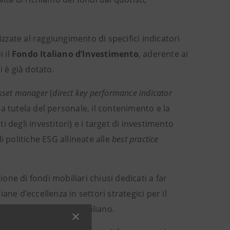
zate al raggiungimento di specifici indicatori
i il
Fondo Italiano d’Investimento
, aderente ai
i è già dotato.
sset manager
(
direct key performance indicator
a tutela del personale, il contenimento e la
 degli investitori) e i target di investimento
di politiche ESG allineate alle
best practice
one di fondi mobiliari chiusi dedicati a far
iane d’eccellenza in settori strategici per il
l sistema produttivo italiano.