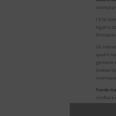
ottimizzand
L’ESG
loa
legati a ob
Principles
Gli indica
quali il m
gestione e
(
indirect k
internazio
Fondo Ita
confluire 
Paese, con