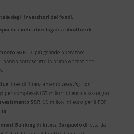
ale degli investitori dei fondi.
cifici indicatori legati a obiettivi di
imento
SGR
– il più grande operatore
 – hanno sottoscritto la prima operazione
a.
due linee di finanziamento
revolving
con
y
) per complessivi 55 milioni di euro a sostegno
Investimento SGR
: 30 milioni di euro per il
FOF
lia
.
stment Banking di
Intesa Sanpaolo
diretta da
ità di richiamo dei fondi dai quotisti,