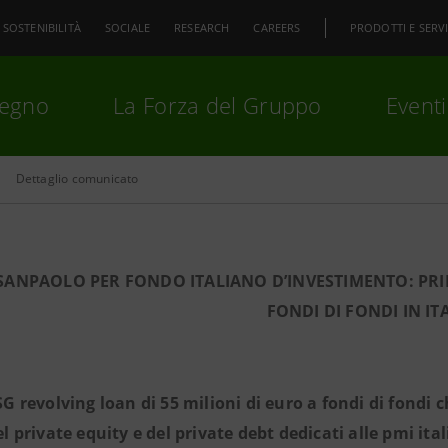
SOSTENIBILITÀ
SOCIALE
RESEARCH
CAREERS
PRODOTTI E SERVI
pegno
La Forza del Gruppo
Eventi
Dettaglio comunicato
premi
Invio
per cercare o
ESC
 SANPAOLO PER FONDO ITALIANO D’INVESTIMENTO: PRI
FONDI DI FONDI IN IT
SG revolving loan di 55 milioni di euro a fondi di fondi 
el private equity e del private debt dedicati alle pmi ital