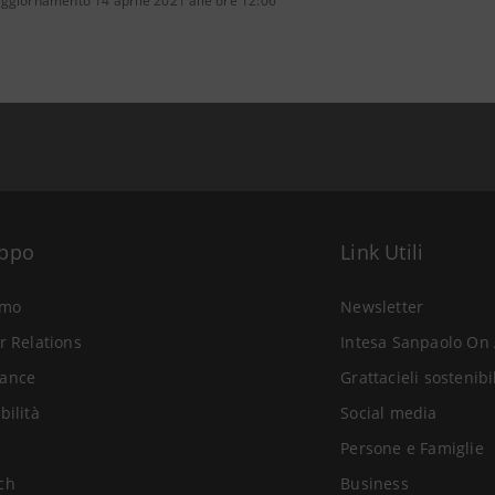
aggiornamento 14 aprile 2021 alle ore 12:06
uppo
Link Utili
amo
Newsletter
r Relations
Intesa Sanpaolo On 
ance
Grattacieli sostenibi
bilità
Social media
Persone e Famiglie
ch
Business