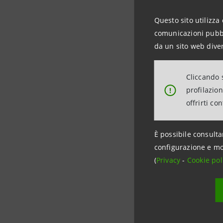
“Intesa Sa
essere inc
Questo sito utilizza 
abbiamo mat
comunicazioni pubbli
da un sito web diver
primo ESG l
Instituti
Italiano d
Cliccando s
profilazio
!
raggiungim
offrirti co
“L’attenzi
promuovere
È possibile consulta
Amminist
configurazione e mo
Sanpaolo, 
(
Privacy
-
Cookie pol
per orienta
produttivo 