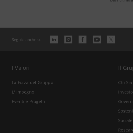
Data ultimo 
Seguici anche su
I Valori
Il Gr
La Forza del Gruppo
Chi Si
L' Impegno
Investo
Eventi e Progetti
Govern
Sosteni
Sociale
Resear