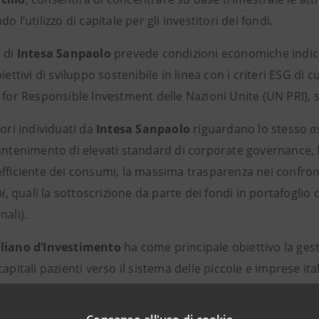
o l’utilizzo di capitale per gli investitori dei fondi.
n
di
Intesa Sanpaolo
prevede condizioni economiche indiciz
iettivi di sviluppo sostenibile in linea con i criteri ESG di cu
 for Responsible Investment delle Nazioni Unite (UN PRI), s
tori individuati da
Intesa Sanpaolo
riguardano lo stesso
a
antenimento di elevati standard di corporate governance, l
fficiente dei consumi, la massima trasparenza nei confronti
pi
, quali la sottoscrizione da parte dei fondi in portafoglio 
nali).
liano d’Investimento
ha come principale obiettivo la gesti
capitali pazienti verso il sistema delle piccole e imprese ital
iugando il ritorno sul capitale investito con lo sviluppo de