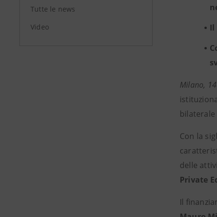
n
Tutte le news
Video
I
C
s
Milano
, 1
istituzion
bilateral
Con la sig
caratteris
delle atti
Private E
Il finanzi
Mauro Mi