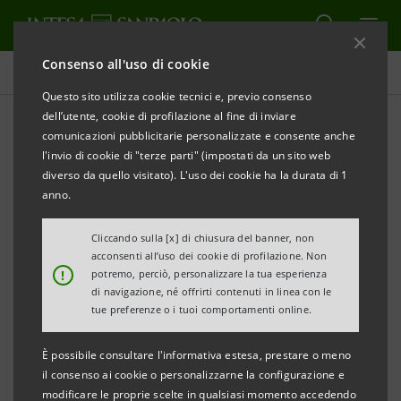
Consenso all'uso di cookie
Comunicati stampa
Questo sito utilizza cookie tecnici e, previo consenso
dell’utente, cookie di profilazione al fine di inviare
STAMPA
AGGIORNA
comunicazioni pubblicitarie personalizzate e consente anche
CON SMART INTERNATIONAL TOUR INTESA
l'invio di cookie di "terze parti" (impostati da un sito web
SANPAOLO E MONITOR DELOITTE PORTANO
diverso da quello visitato). L'uso dei cookie ha la durata di 1
ALL’ESTERO LE PMI LAZIALI E ABRUZZESI
anno.
· Oggi la 12° tappa del roadshow con Focus Stati
Cliccando sulla [x] di chiusura del banner, non
acconsenti all’uso dei cookie di profilazione. Non
Uniti e Brasile per le imprese della Direzione
!
potremo, perciò, personalizzare la tua esperienza
Regionale Lazio e Abruzzo
di navigazione, né offrirti contenuti in linea con le
tue preferenze o i tuoi comportamenti online.
· Approfondimento sul contesto operativo dei
mercati americano e brasiliano e le opportunità
È possibile consultare l'informativa estesa, prestare o meno
per le imprese
il consenso ai cookie o personalizzarne la configurazione e
modificare le proprie scelte in qualsiasi momento accedendo
· Il programma prevede un ciclo di 23 webinar