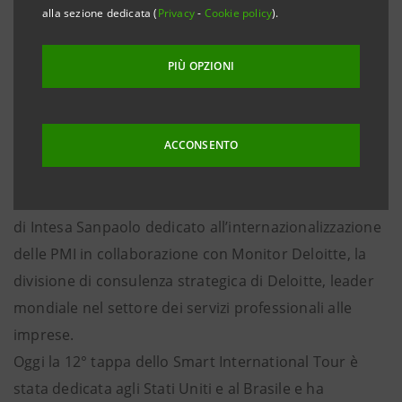
alla sezione dedicata (
Privacy
-
Cookie policy
).
rivolti alle aziende clienti per sostenerle nella
crescita internazionale
PIÙ OPZIONI
· 7 Focus territoriali con il coinvolgimento della
rete italiana ed estera del Gruppo e scenario
economico a cura di Monitor Deloitte
ACCONSENTO
Roma, 18 maggio 2021 –
Le imprese di Lazio e Abruzzo
protagoniste di Smart International Tour, il progetto
di Intesa Sanpaolo dedicato all’internazionalizzazione
delle PMI in collaborazione con Monitor Deloitte, la
divisione di consulenza strategica di Deloitte, leader
mondiale nel settore dei servizi professionali alle
imprese.
Oggi la 12° tappa dello Smart International Tour è
stata dedicata agli Stati Uniti e al Brasile e ha