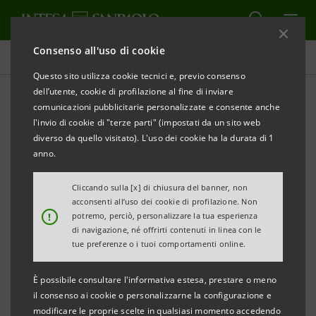
Consenso all'uso di cookie
Comunicati stampa
Questo sito utilizza cookie tecnici e, previo consenso
dell’utente, cookie di profilazione al fine di inviare
STAMPA
AGGIORNA
comunicazioni pubblicitarie personalizzate e consente anche
COMUNICATO STAMPA
l'invio di cookie di "terze parti" (impostati da un sito web
diverso da quello visitato). L'uso dei cookie ha la durata di 1
anno.
INTESA SANPAOLO, FONDAZIONE CON IL SUD E
Cliccando sulla [x] di chiusura del banner, non
FONDAZIONE SAN GENNARO PRESENTANO IL
acconsenti all’uso dei cookie di profilazione. Non
!
potremo, perciò, personalizzare la tua esperienza
PROGETTO “LUCE” PER IL RIONE SANITÀ
di navigazione, né offrirti contenuti in linea con le
tue preferenze o i tuoi comportamenti online.
A Napoli, formazione, occupazione e inclusione dei
giovani attraverso l’arte
È possibile consultare l'informativa estesa, prestare o meno
il consenso ai cookie o personalizzarne la configurazione e
modificare le proprie scelte in qualsiasi momento accedendo