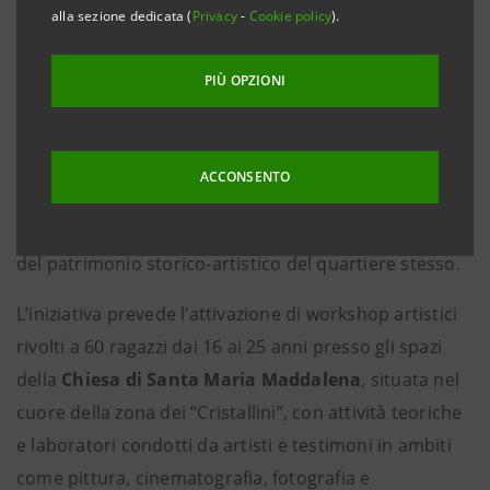
alla sezione dedicata (
Privacy
-
Cookie policy
).
Napoli, 20 maggio 2021
– Intesa Sanpaolo, Fondazione
CON IL SUD e Fondazione di Comunità San Gennaro
PIÙ OPZIONI
hanno presentato quest’oggi il progetto LUCE,
un’iniziativa di formazione e di inclusione sociale per
giovani abitanti del Rione Sanità di Napoli attraverso
ACCONSENTO
l’arte, con ricadute positive anche in ottica di
opportunità lavorative per i ragazzi e di valorizzazione
del patrimonio storico-artistico del quartiere stesso.
L’iniziativa prevede l’attivazione di workshop artistici
rivolti a 60 ragazzi dai 16 ai 25 anni presso gli spazi
della
Chiesa di Santa Maria Maddalena
, situata nel
cuore della zona dei “Cristallini”, con attività teoriche
e laboratori condotti da artisti e testimoni in ambiti
come pittura, cinematografia, fotografia e