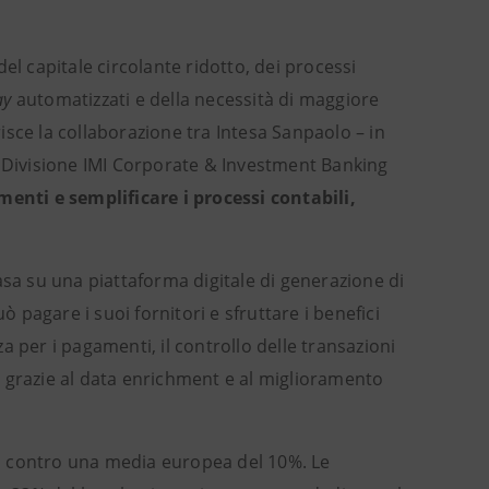
 del capitale circolante ridotto, dei processi
ay
automatizzati e della necessità di maggiore
risce la collaborazione tra Intesa Sanpaolo – in
a Divisione IMI Corporate & Investment Banking
enti e semplificare i processi contabili,
basa su una piattaforma digitale di generazione di
ò pagare i suoi fornitori e sfruttare i benefici
za per i pagamenti, il controllo delle transazioni
ti grazie al data enrichment e al miglioramento
ti, contro una media europea del 10%. Le