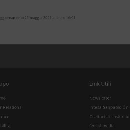
aggiornamento 25 maggio 2021 alle ore 16:01
uppo
Link Utili
amo
Newsletter
r Relations
Intesa Sanpaolo On 
ance
Grattacieli sostenibi
bilità
Social media