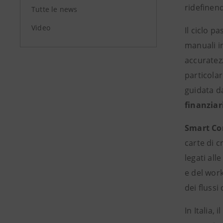
ridefinend
Tutte le news
Video
Il ciclo p
manuali in
accuratezz
particola
guidata d
finanziar
Smart Co
carte di c
legati all
e del work
dei flussi 
In Italia,