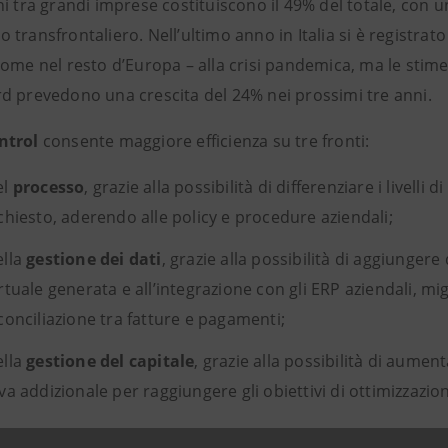
ni tra grandi imprese costituiscono il 49% del totale, con 
transfrontaliero. Nell’ultimo anno in Italia si è registra
ome nel resto d’Europa – alla crisi pandemica, ma le stime
d prevedono una crescita del 24% nei prossimi tre anni.
ntrol
consente maggiore efficienza su tre fronti:
el
processo
, grazie alla possibilità di differenziare i livel
ichiesto, aderendo alle policy e procedure aziendali;
ella
gestione dei dati
, grazie alla possibilità di aggiungere
rtuale generata e all’integrazione con gli ERP aziendali, migl
conciliazione tra fatture e pagamenti;
ella
gestione del capitale
, grazie alla possibilità di aume
va addizionale per raggiungere gli obiettivi di ottimizzazion
zazione e tecnologia rappresentano oggi un elemento chiave per 