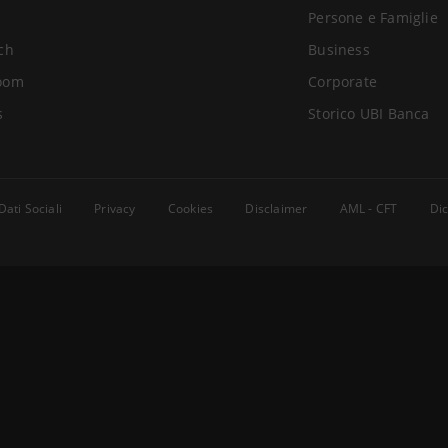
Persone e Famiglie
ch
Business
oom
Corporate
s
Storico UBI Banca
Dati Sociali
Privacy
Cookies
Disclaimer
AML - CFT
Dic