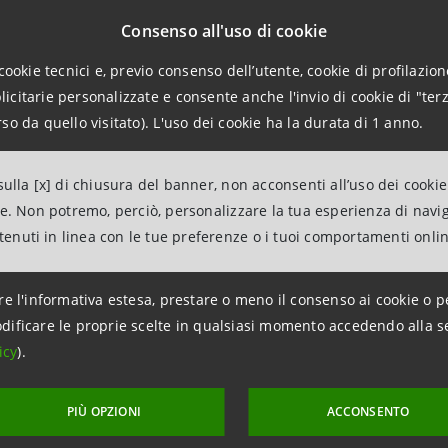
endo. Da sempre in Mastercard lavoriamo costantemente al loro 
Consenso all'uso di cookie
lo sviluppo del loro business, semplificando processi, attività 
cookie tecnici e, previo consenso dell’utente, cookie di profilazione
anager di Mastercard in Italia
.
“Sappiamo che la gestione 
citarie personalizzate e consente anche l'invio di cookie di "terz
dal quale può dipendere anche il futuro e la redditività di un’a
so da quello visitato). L'uso dei cookie ha la durata di 1 anno.
e. Grazie a Smart Control, le imprese italiane potranno rendere 
tire tempo e risorse in modo più produttivo all’interno dell’azi
ulla [x] di chiusura del banner, non acconsenti all’uso dei cookie
ne. Non potremo, perciò, personalizzare la tua esperienza di navi
avale, Responsabile della Direzione Global Transaction
ntenuti in linea con le tue preferenze o i tuoi comportamenti onli
nt Banking di Intesa Sanpaolo
:
“La gestione delle filiere 
o per le imprese che si trovano a dover operare in un mercato 
re l'informativa estesa, prestare o meno il consenso ai cookie o p
 il capitale circolante lungo tutta la filiera di fornitori e auto
dificare le proprie scelte in qualsiasi momento accedendo alla s
da sempre attenta alle necessità delle imprese, rende possibile 
icy
).
one con Mastercard, facilitando con Smart Control le attività di 
ne Smart Control, a seguito della conclusione del pilota d
PIÙ OPZIONI
ACCONSENTO
rporate, è già disponibile per tutti i clienti Intesa Sanpaolo.