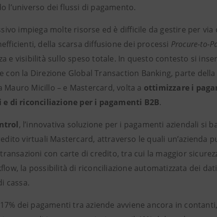
o l’universo dei flussi di pagamento.
assivo impiega molte risorse ed è difficile da gestire per via
efficienti, della scarsa diffusione dei processi
Procure-to-P
a e visibilità sullo speso totale. In questo contesto si inse
re con la Direzione Global Transaction Banking, parte dell
a Mauro Micillo – e Mastercard, volta a
ottimizzare i pagam
i e di riconciliazione per i pagamenti B2B
.
ntrol
, l’innovativa soluzione per i pagamenti aziendali si 
redito virtuali Mastercard, attraverso le quali un’azienda pu
e transazioni con carte di credito, tra cui la maggior sicurez
flow, la possibilità di riconciliazione automatizzata dei da
di cassa.
 il 17% dei pagamenti tra aziende avviene ancora in contan