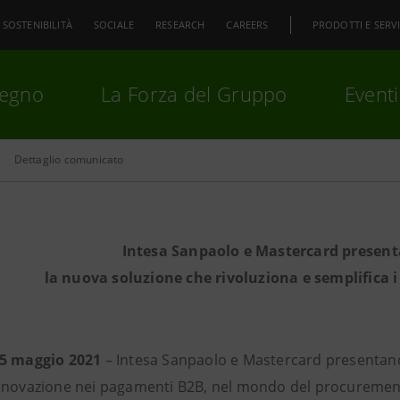
SOSTENIBILITÀ
SOCIALE
RESEARCH
CAREERS
PRODOTTI E SERVI
pegno
La Forza del Gruppo
Eventi
Dettaglio comunicato
premi
Invio
per cercare o
ESC
Intesa Sanpaolo e Mastercard presen
la nuova soluzione che rivoluziona e semplifica 
25 maggio 2021
– Intesa Sanpaolo e Mastercard presenta
nnovazione nei pagamenti B2B, nel mondo del procurement 