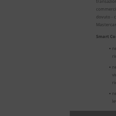
transazio
commercio 
dovuto - c
Mastercar
Smart Co
n
r
n
vi
ri
n
le
“Digitaliz