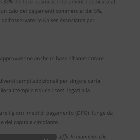
un 33% del loro business interamente dedicato al
to un calo dei pagamenti commercial del 5%,
 dell’osservatorio Kaiser Associates per
li di approvazione anche in base all’ammontare
 diversi campi addizionali per singola carta
iora i tempi e riduce i costi legati alla
ntare i giorni medi di pagamento (DPO), funge da
e del capitale circolante.
le aziende per superare il difficile momento che