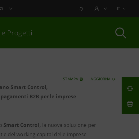
NOTIFICHE
IT
ZI
AREA UTENTE
 e Progetti
per chiudere
STAMPA
AGGIORNA
tano Smart Control,
i pagamenti B2B per le imprese
no
Smart Control,
la nuova soluzione per
e del working capital delle imprese