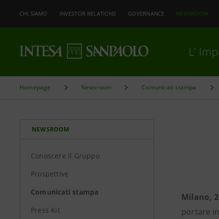
CHI SIAMO
INVESTOR RELATIONS
GOVERNANCE
NEWSROOM
L’ Im
Homepage
Newsroom
Comunicati stampa
NEWSROOM
Conoscere il Gruppo
Prospettive
Comunicati stampa
Milano, 
Press Kit
portare i