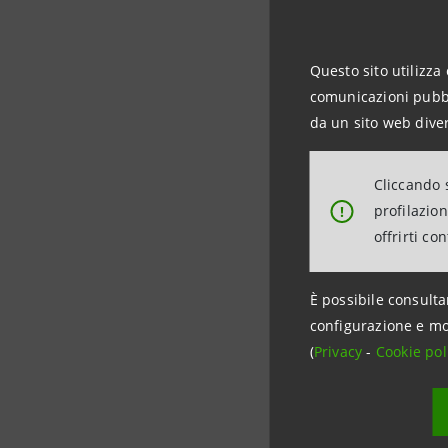
stiamo viv
agevolare 
Questo sito utilizza 
Country M
comunicazioni pubbli
precisione 
da un sito web diver
inefficienz
poter inves
Cliccando s
profilazio
!
Stefano F
offrirti co
Investme
di svilupp
È possibile consulta
ottimizzare
configurazione e mo
Sanpaolo, 
(
Privacy
-
Cookie pol
collaborazi
La soluzio
clienti co