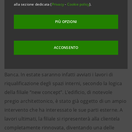
alla sezione dedicata (
Privacy
-
Cookie policy
).
ed elegante servirà per lasciarsi alle spalle l’anno
durissimo del Covid; ripartiremo ancora più attenti
PIÙ OPZIONI
all’aspetto della relazione con il cliente, per noi
sempre centrale
Torino, 18 maggio 2021 – La filiale Intesa Sanpaolo in
ACCONSENTO
Piazza Chanoux ad Aosta avrà un ruolo ancor più
centrale e strategico nella presenza territoriale della
Banca. In estate saranno infatti avviati i lavori di
riqualificazione degli spazi interni, secondo la logica
della filiale “new concept”. L’edificio, di notevole
pregio architettonico, è stato già oggetto di un ampio
intervento che ha interessato le sue parti esterne. A
lavori ultimati, la filiale si ripresenterà alla clientela
completamente rinnovata, diventando una delle