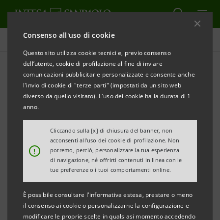
Consenso all'uso di cookie
Comunicati stampa
Questo sito utilizza cookie tecnici e, previo consenso
dell’utente, cookie di profilazione al fine di inviare
STAMPA
AGGIORNA
comunicazioni pubblicitarie personalizzate e consente anche
COMUNICATO STAMPA
l'invio di cookie di "terze parti" (impostati da un sito web
diverso da quello visitato). L'uso dei cookie ha la durata di 1
anno.
INTESA SANPAOLO PORTA AD AOSTA IL NUOVO
MODELLO DI FILIALE
Cliccando sulla [x] di chiusura del banner, non
acconsenti all’uso dei cookie di profilazione. Non
• Piazza Chanoux verso una trasformazione radicale:
!
potremo, perciò, personalizzare la tua esperienza
in estate l’inizio lavori
di navigazione, né offrirti contenuti in linea con le
tue preferenze o i tuoi comportamenti online.
• Spazi aperti e flessibili, salottini accoglienti per la
consulenza, aree differenziate per famiglie, imprese e
È possibile consultare l'informativa estesa, prestare o meno
clientela private
il consenso ai cookie o personalizzarne la configurazione e
modificare le proprie scelte in qualsiasi momento accedendo
• Teresio Testa: anche una ristrutturazione innovativa