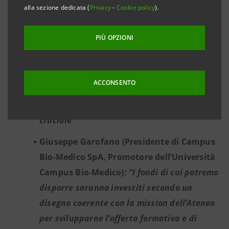
alla sezione dedicata (
Privacy
-
Cookie policy
).
Richard Zatta (Responsabile Global
Corporate della Divisione IMI CIB di Intesa
PIÙ OPZIONI
Sanpaolo): “
In un momento come quello
attuale, segnato profondamente dagli
effetti della crisi pandemica, il sostegno al
ACCONSENTO
settore della sanità, dell’università e della
ricerca scientifica appare ancora più
cruciale
”
Giuseppe Garofano (Presidente di Campus
Bio-Medico SpA, Promotore dell’Università
Campus Bio-Medico):
“I fondi di cui potremo
disporre saranno investiti secondo un
disegno coerente con la mission dell’Ateneo
per svilupparne l’offerta formativa e di