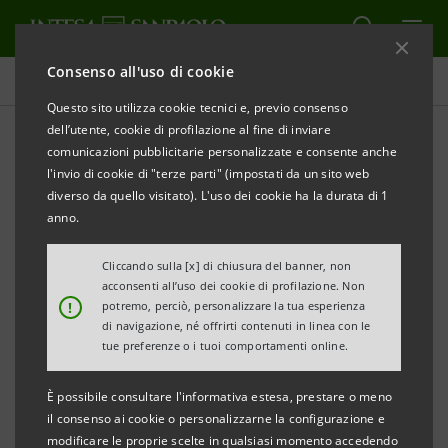
Consenso all'uso di cookie
Comunicati stampa
Questo sito utilizza cookie tecnici e, previo consenso
dell’utente, cookie di profilazione al fine di inviare
STAMPA
AGGIORNA
comunicazioni pubblicitarie personalizzate e consente anche
INTESA SANPAOLO SOSTIENE LO SVILUPPO
l'invio di cookie di "terze parti" (impostati da un sito web
DELL’UNIVERSITA’ CAMPUS BIO-MEDICO DI ROMA
diverso da quello visitato). L'uso dei cookie ha la durata di 1
CON UN FINANZIAMENTO DI 50 MILIONI CON
anno.
CARATTERISTICHE INNOVATIVE DI SOSTENIBILITÀ
Cliccando sulla [x] di chiusura del banner, non
acconsenti all’uso dei cookie di profilazione. Non
!
potremo, perciò, personalizzare la tua esperienza
di navigazione, né offrirti contenuti in linea con le
L’operazione sarà finalizzata a supportare
tue preferenze o i tuoi comportamenti online.
la costruzione di nuove infrastrutture
È possibile consultare l'informativa estesa, prestare o meno
universitarie con caratteristiche di
il consenso ai cookie o personalizzarne la configurazione e
sostenibilità ed efficienza energetica
modificare le proprie scelte in qualsiasi momento accedendo