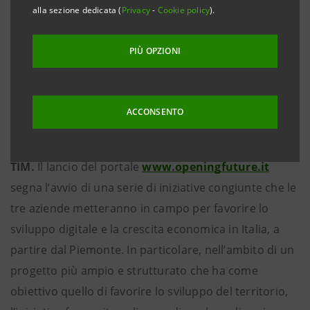
alla sezione dedicata (
Privacy
-
Cookie policy
).
Torino, 20 luglio 2021
PIÙ OPZIONI
Prende il via da oggi
Opening Future
, il portale
dedicato allo sviluppo delle competenze digitali per il
mondo scolastico e per il tessuto produttivo
ACCONSENTO
piemontese realizzato da
Google Cloud
,
Intesa
Sanpaolo
e
Noovle, la cloud company del Gruppo
TIM.
Il lancio del portale
www.openingfuture.it
segna l’avvio di una serie di iniziative congiunte che le
tre aziende metteranno in campo per favorire lo
sviluppo digitale e la crescita economica in Italia, a
partire dal Piemonte. In particolare, nell’ambito di un
progetto più ampio e strutturato che ha come
obiettivo quello di favorire lo sviluppo del territorio,