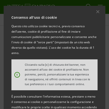
Consenso all'uso di cookie
Comunicati stampa
Questo sito utilizza cookie tecnici e, previo consenso
dell’utente, cookie di profilazione al fine di inviare
STAMPA
AGGIORNA
comunicazioni pubblicitarie personalizzate e consente anche
l'invio di cookie di "terze parti" (impostati da un sito web
diverso da quello visitato). L'uso dei cookie ha la durata di 1
AL VIA OPENING FUTURE, IL NUOVO PORTALE
anno.
DEDICATO ALLA FORMAZIONE E ALLO SVILUPPO
DIGITALE PER PMI, STARTUP, STUDENTI E DOCENTI
Cliccando sulla [x] di chiusura del banner, non
acconsenti all’uso dei cookie di profilazione. Non
!
potremo, perciò, personalizzare la tua esperienza
di navigazione, né offrirti contenuti in linea con le
tue preferenze o i tuoi comportamenti online.
Entra nel vivo la collaborazione tra Google Cloud, Intesa
Sanpaolo e Noovle (Gruppo TIM) per favorire la diffusione
È possibile consultare l'informativa estesa, prestare o meno
delle competenze tecnologiche nel tessuto produttivo
il consenso ai cookie o personalizzarne la configurazione e
modificare le proprie scelte in qualsiasi momento accedendo
piemontese