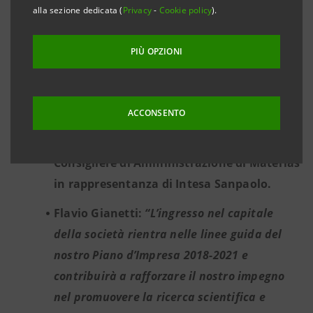
alla sezione dedicata (
Privacy
-
Cookie policy
).
Materias si è impegnata a impiegare i fondi
derivanti dall’operazione per implementare
PIÙ OPZIONI
il business plan 2021-2025.
Alberto Dal Poz, fondatore e Ceo di Comec,
ACCONSENTO
Presidente di Fondaco Sgr e già Presidente
di Federmeccanica è stato nominato
Consigliere di Amministrazione di Materias
in rappresentanza di Intesa Sanpaolo.
Flavio Gianetti:
“L’ingresso nel capitale
della società rientra nelle linee guida del
nostro Piano d’Impresa 2018-2021 e
contribuirà a rafforzare il nostro impegno
nel promuovere la ricerca scientifica e