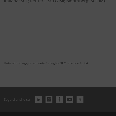
Italiana: SCF; Reuters: SCFG.MI; Bloomberg: SCF:IM).
Data ultimo aggiornamento 19 luglio 2021 alle ore 10:04
Seguici anche su