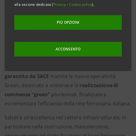
alla sezione dedicata (
Privacy
-
Cookie policy
).
sostenibile ed efficiente sul territorio
nazionale
PIÙ OPZIONI
Roma, 19 luglio 2021
– Salcef Group si conferma attore
chiave nella transizione verso la mobilità sostenibile
in Italia. Il Gruppo, leader internazionale nel settore
ACCONSENTO
delle infrastrutture ferroviarie, ha ricevuto
da Intesa
Sanpaolo
un
finanziamento di 30 milioni
,
garantito da SACE
tramite la nuova operatività
Green, destinato a sostenere la
realizzazione di
commesse “green”
pluriennali, finalizzate a
incrementare l’efficienza della rete ferroviaria italiana.
Salcef è un’eccellenza nel settore infrastrutturale, in
particolare nella costruzione, manutenzione,
rinnovamento ed elettrificazione di linee ferroviarie,