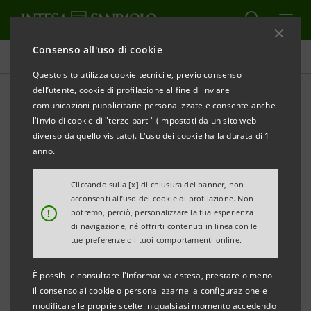
Consenso all'uso di cookie
Comunicati stampa
Questo sito utilizza cookie tecnici e, previo consenso
dell’utente, cookie di profilazione al fine di inviare
STAMPA
AGGIORNA
comunicazioni pubblicitarie personalizzate e consente anche
Comunicato Stampa congiunto
l'invio di cookie di "terze parti" (impostati da un sito web
diverso da quello visitato). L'uso dei cookie ha la durata di 1
SACE e Intesa Sanpaolo sostengono i progetti
anno.
“green” del Gruppo Salcef
Cliccando sulla [x] di chiusura del banner, non
Stanziato un finanziamento S-loan di 30
acconsenti all’uso dei cookie di profilazione. Non
!
potremo, perciò, personalizzare la tua esperienza
milioni di euro, sostenuto dalla garanzia
green
di navigazione, né offrirti contenuti in linea con le
di SACE ed erogato da Intesa Sanpaolo
tue preferenze o i tuoi comportamenti online.
L’azienda realizzerà nuove linee ferroviarie
È possibile consultare l'informativa estesa, prestare o meno
elettriche e rinnoverà quelle preesistenti
il consenso ai cookie o personalizzarne la configurazione e
modificare le proprie scelte in qualsiasi momento accedendo
contribuendo allo sviluppo di una mobilità