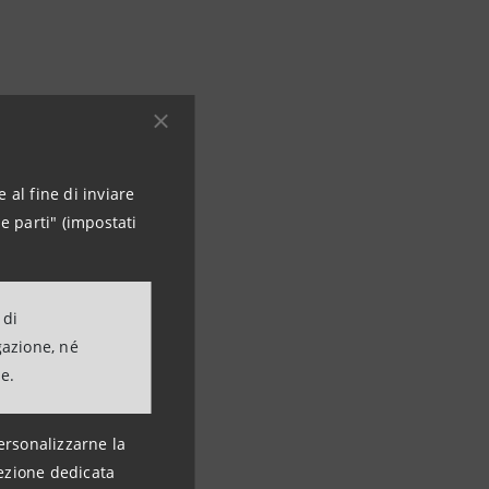
 al fine di inviare
e parti" (impostati
 di
gazione, né
ne.
ersonalizzarne la
ezione dedicata