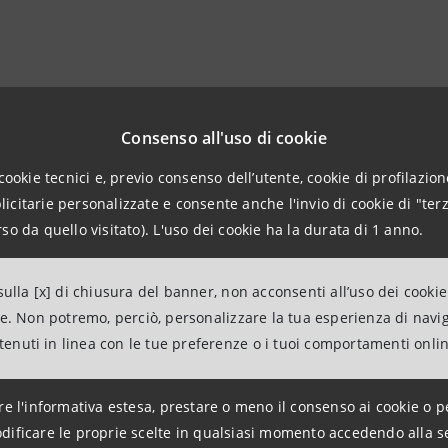
Consenso all'uso di cookie
cookie tecnici e, previo consenso dell’utente, cookie di profilazione
citarie personalizzate e consente anche l'invio di cookie di "terz
ni per la stampa
so da quello visitato). L'uso dei cookie ha la durata di 1 anno.
Pet Foods
mina.com
ulla [x] di chiusura del banner, non acconsenti all’uso dei cookie
mina.com
ne. Non potremo, perciò, personalizzare la tua esperienza di navi
ntenuti in linea con le tue preferenze o i tuoi comportamenti onli
anpaolo
tions Banca dei Territori e Media Locali
re l'informativa estesa, prestare o meno il consenso ai cookie o p
intesasanpaolo.com
dificare le proprie scelte in qualsiasi momento accedendo alla s
group.intesasanpaolo.com/it/sala-stampa/news