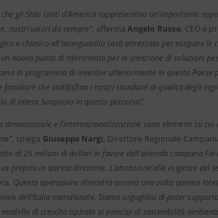
che gli Stati Uniti d’America rappresentino un’importante oppor
e, nostri valori da sempre"
, afferma
Angelo Russo
, CEO e p
gico e chimico all'avanguardia sarà attrezzato per eseguire le r
un nuovo punto di riferimento per la creazione di soluzioni per 
iamo in programma di investire ulteriormente in questo Paese pe
familiare che soddisfino i nostri standard di qualità degli ingr
olo di Intesa Sanpaolo in questo percorso”
.
ta dimensionale e l’internazionalizzazione sono elementi su cui
ese”
,
spiega
Giuseppe Nargi
, Direttore Regionale Campania,
nto di 25 milioni di dollari in favore dell’azienda campana Far
va proprio in questa direzione. L’attenzione alle esigenze del te
ca. Questa operazione dimostra ancora una volta quanto Intesa
riale dell’Italia meridionale. Siamo orgogliosi di poter suppo
odello di crescita ispirato ai principi di sostenibilità ambienta