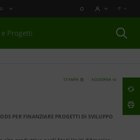
NOTIFICHE
IT
ZI
AREA UTENTE
 e Progetti
per chiudere
STAMPA
AGGIORNA
OODS PER FINANZIARE PROGETTI DI SVILUPPO