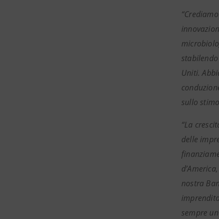
“Crediamo 
innovazion
microbiolo
stabilendo 
Uniti. Abb
conduzione 
sullo stim
“La cresci
delle impr
finanziame
d’America, 
nostra Ban
imprendito
sempre un m