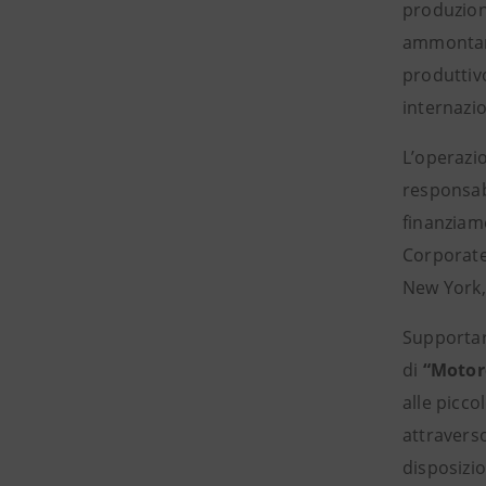
produzion
ammontar
produttivo
internazio
L’operazio
responsabi
finanziam
Corporate
New York, 
Supportare
di
“Motore
alle picco
attraverso
disposizi