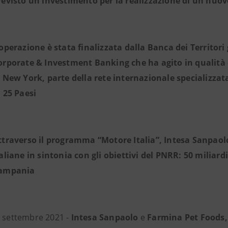
revisto un investimento per la realizzazione di un nuovo
’operazione è stata finalizzata dalla Banca dei Territori
orporate & Investment Banking che ha agito in qualità
i New York, parte della rete internazionale specializzat
n 25 Paesi
ttraverso il programma “Motore Italia”, Intesa Sanpaol
taliane in sintonia con gli obiettivi del PNRR: 50 miliardi
ampania
0 settembre 2021 -
Intesa Sanpaolo
e
Farmina Pet Foods