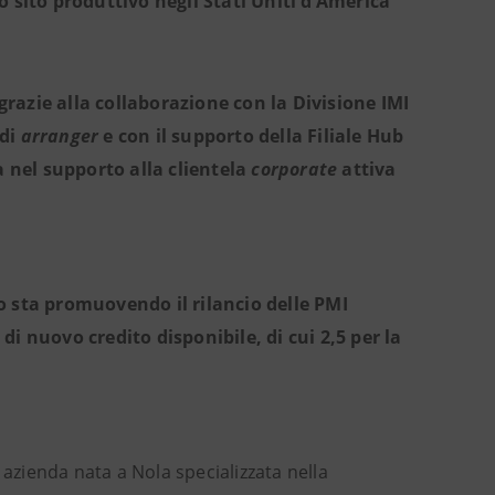
 sito produttivo negli Stati Uniti d’America
 grazie alla collaborazione con la Divisione IMI
 di
arranger
e con il supporto della Filiale Hub
a nel supporto alla clientela
corporate
attiva
o sta promuovendo il rilancio delle PMI
 di nuovo credito disponibile, di cui 2,5 per la
,
azienda nata a Nola specializzata nella