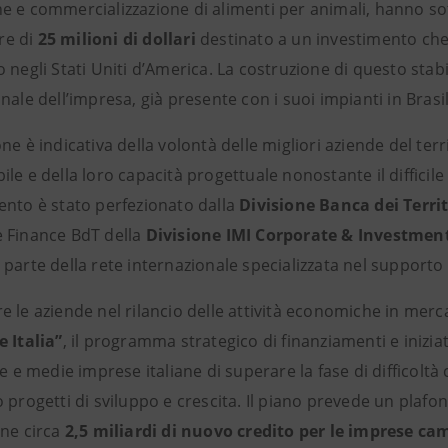
e e commercializzazione di alimenti per animali, hanno so
e di
25 milioni di dollari
destinato a un investimento che
 negli Stati Uniti d’America. La costruzione di questo stabi
nale dell’impresa, già presente con i suoi impianti in Brasi
ne è indicativa della volontà delle migliori aziende del ter
le e della loro capacità progettuale nonostante il diffici
ento è stato perfezionato dalla
Divisione Banca dei Territ
 Finance BdT della
Divisione IMI Corporate & Investme
parte della rete internazionale specializzata nel supporto 
 le aziende nel rilancio delle attività economiche in merca
 Italia”
, il programma strategico di finanziamenti e inizi
le e medie imprese italiane di superare la fase di difficoltà
 progetti di sviluppo e crescita. Il piano prevede un plafon
one circa
2,5 miliardi di nuovo credito per le imprese c