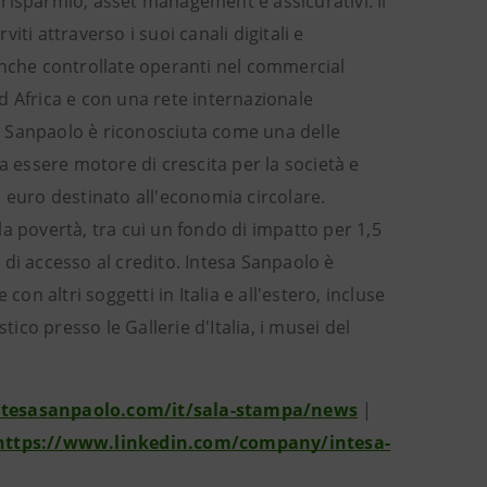
risparmio, asset management e assicurativi. Il
viti attraverso i suoi canali digitali e
 banche controllate operanti nel commercial
d Africa e con una rete internazionale
esa Sanpaolo è riconosciuta come una delle
a essere motore di crescita per la società e
 euro destinato all'economia circolare.
a povertà, tra cui un fondo di impatto per 1,5
à di accesso al credito. Intesa Sanpaolo è
on altri soggetti in Italia e all'estero, incluse
co presso le Gallerie d'Italia, i musei del
intesasanpaolo.com/it/sala-stampa/news
|
https://www.linkedin.com/company/intesa-