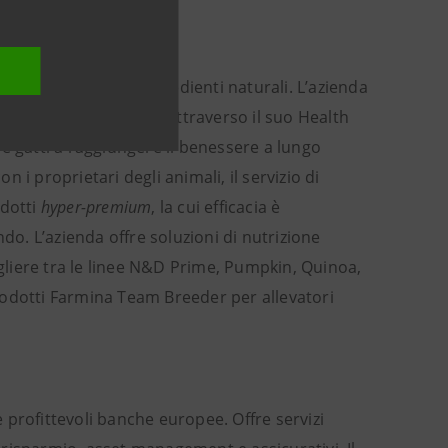
on antiossidanti e ingredienti naturali. L’azienda
servizi di consulenza attraverso il suo Health
e gatti a raggiungere il benessere a lungo
i proprietari degli animali, il servizio di
odotti
hyper-premium
, la cui efficacia è
do. L’azienda offre soluzioni di nutrizione
egliere tra le linee N&D Prime, Pumpkin, Quinoa,
 prodotti Farmina Team Breeder per allevatori
e profittevoli banche europee. Offre servizi