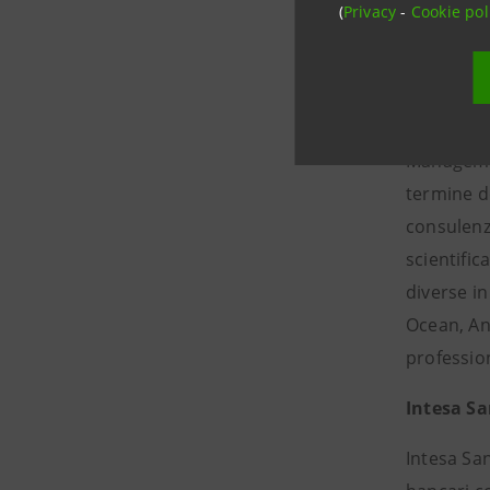
(
Privacy
-
Cookie pol
Farmina 
Farmina Pe
opera in q
Management
termine de
consulenz
scientific
diverse in
Ocean, Anc
profession
Intesa S
Intesa San