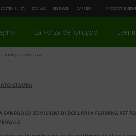
SOSTENIBILITÀ
SOCIALE
RESEARCH
CAREERS
PRODOTTI E SERVI
pegno
La Forza del Gruppo
Eventi
Dettaglio comunicato
premi
Invio
per cercare o
ESC
ATO STAMPA
A SANPAOLO 25 MILIONI DI DOLLARI A FARMINA PET F
ZIONALE