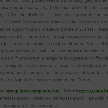
ommerciali, di corporate investment banking, gestione del 
esa Sanpaolo conta circa 13,5 milioni di clienti in Italia, ser
li, e 7,2 milioni di clienti all’estero, dove è presente con
n 12 Paesi in Europa centro-orientale, Medio Oriente e Nor
ata nel supporto alla clientela corporate in 25 Paesi. Int
 sostenibili al mondo. Per il Gruppo creare valore signific
a. In campo ambientale, ha creato un fondo di 6 miliardi di
rogetti rilevanti di inclusione economica e riduzione dell
i euro di finanziamenti a categorie di soggetti con difficolt
 impegnata in attività culturali proprie e in collaborazione c
i permanenti e temporanee del suo vasto patrimonio artisti
Milano, Napoli, Vicenza e prossimamente Torino.
net:
group.intesasanpaolo.com
| News:
https://group.
@intesasanpaolo | Facebook: @intesasanpaolo | LinkedIn:
| Instagram: @intesasanpaolo