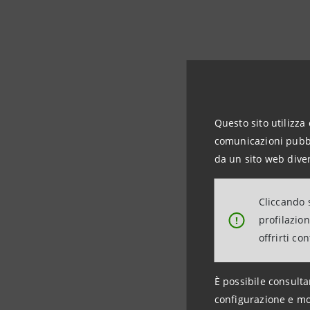
Questo sito utilizza 
comunicazioni pubbli
Informazio
da un sito web diver
Farmina 
info@far
Cliccando s
www.far
profilazio
!
offrirti co
Intesa S
Media Rela
È possibile consulta
stampa@
configurazione e mo
https://