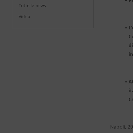
P
Tutte le news
Video
L
C
d
i
A
i
C
Napoli, 2