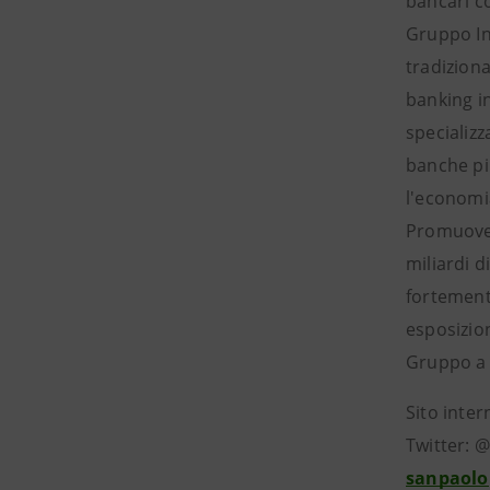
bancari c
Gruppo Int
tradiziona
banking i
specializz
banche più
l'economi
Promuove p
miliardi d
fortemente
esposizion
Gruppo a 
Sito inter
Twitter: 
sanpaolo