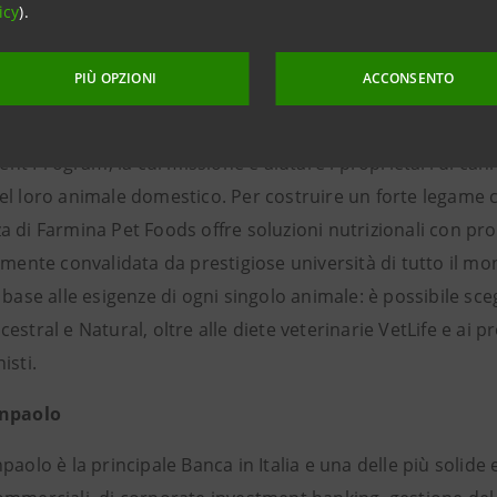
icy
).
Pet Foods
PIÙ OPZIONI
ACCONSENTO
t Foods produce alimenti di alta qualità per cani e gatti c
uesto settore da ben 50 anni ed è arrivata a fornire anche 
 Program, la cui missione è aiutare i proprietari di cani 
l loro animale domestico. Per costruire un forte legame con 
a di Farmina Pet Foods offre soluzioni nutrizionali con pr
amente convalidata da prestigiose università di tutto il mon
 base alle esigenze di ogni singolo animale: è possibile sc
estral e Natural, oltre alle diete veterinarie VetLife e ai
isti.
anpaolo
paolo è la principale Banca in Italia e una delle più solide 