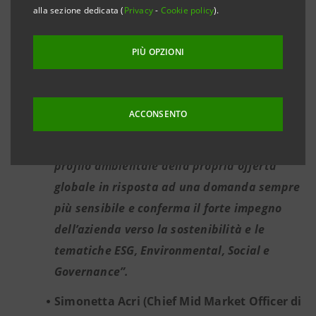
innovativa e sostenibile. La Banca conclude
alla sezione dedicata (
Privacy
-
Cookie policy
).
così un’ulteriore operazione a valere sul
plafond dedicato alla Circular Economy
”.
PIÙ OPZIONI
Paolo Mongardi (Presidente di SACMI):
“Il
finanziamento si colloca, rafforzandola,
ACCONSENTO
all’interno della precisa strategia del
Gruppo di continuo miglioramento del
profilo ambientale della propria offerta
globale in risposta ad una domanda sempre
più sensibile e conferma il forte impegno
dell’azienda verso la sostenibilità e le
tematiche ESG, Environmental, Social e
Governance”.
Simonetta Acri (Chief Mid Market Officer di