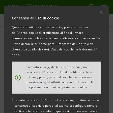
Consenso all'uso di cookie
Comunicati stampa
Questo sito utilizza cookie tecnici e, previo consenso
dell’utente, cookie di profilazione al fine di inviare
STAMPA
AGGIORNA
comunicazioni pubblicitarie personalizzate e consente anche
DA INTESA SANPAOLO FINANZIAMENTO
l'invio di cookie di "terze parti" (impostati da un sito web
DI 40 MILIONI CON GARANZIA GREEN SACE A SACMI
diverso da quello visitato). L'uso dei cookie ha la durata di 1
PER PROGETTI DI ECONOMIA CIRCOLARE
anno.
Cliccando sulla [x] di chiusura del banner, non
acconsenti all’uso dei cookie di profilazione. Non
!
potremo, perciò, personalizzare la tua esperienza
Richard Zatta (Responsabile Global
di navigazione, né offrirti contenuti in linea con le
Corporate della Divisione IMI CIB di Intesa
tue preferenze o i tuoi comportamenti online.
Sanpaolo): “
L’operazione con SACMI
È possibile consultare l'informativa estesa, prestare o meno
conferma l’impegno di Intesa Sanpaolo per
il consenso ai cookie o personalizzarne la configurazione e
ridefinire le strategie d'impresa in chiave
modificare le proprie scelte in qualsiasi momento accedendo