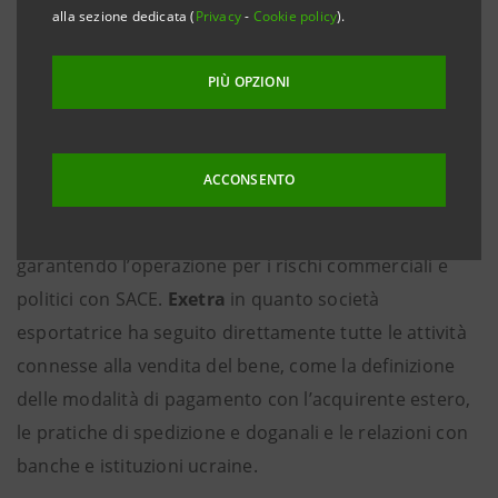
un’importante operazione con l’Ucraina, finanziando
alla sezione dedicata (
Privacy
-
Cookie policy
).
l’esportazione di macchinari e componenti
meccaniche per un nuovo impianto per la produzione
PIÙ OPZIONI
di carta.
Exetra
ha finalizzato la commessa con un’importante
ACCONSENTO
azienda ucraina per un valore di circa 4 milioni di
euro, offendo una dilazione di pagamento in 5 anni e
garantendo l’operazione per i rischi commerciali e
politici con SACE.
Exetra
in quanto società
esportatrice ha seguito direttamente tutte le attività
connesse alla vendita del bene, come la definizione
delle modalità di pagamento con l’acquirente estero,
le pratiche di spedizione e doganali e le relazioni con
banche e istituzioni ucraine.