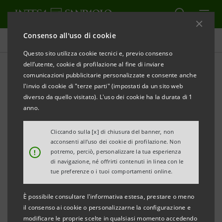
Consenso all'uso di cookie
Comunicati stampa
Questo sito utilizza cookie tecnici e, previo consenso
dell’utente, cookie di profilazione al fine di inviare
STAMPA
AGGIORNA
comunicazioni pubblicitarie personalizzate e consente anche
EXETRA (GRUPPO INTESA SANPAOLO) E SACE
A
l'invio di cookie di "terze parti" (impostati da un sito web
SUPPORTO DELLE ESPORTAZIONI DI MAFLEX
diverso da quello visitato). L'uso dei cookie ha la durata di 1
anno.
Esportati in Ucraina macchinari e
componenti meccaniche per la creazione di
Cliccando sulla [x] di chiusura del banner, non
acconsenti all’uso dei cookie di profilazione. Non
un impianto per la produzione della carta.
!
potremo, perciò, personalizzare la tua esperienza
di navigazione, né offrirti contenuti in linea con le
Milano, 29 Settembre 2021 –
Exetra
,
Gruppo Intesa
tue preferenze o i tuoi comportamenti online.
Sanpaolo
, e
SACE
, hanno affiancato
Maflex
, società
È possibile consultare l'informativa estesa, prestare o meno
lucchese
leader
nella realizzazione di linee complete
il consenso ai cookie o personalizzarne la configurazione e
per la trasformazione di rotoli di carta, in
modificare le proprie scelte in qualsiasi momento accedendo