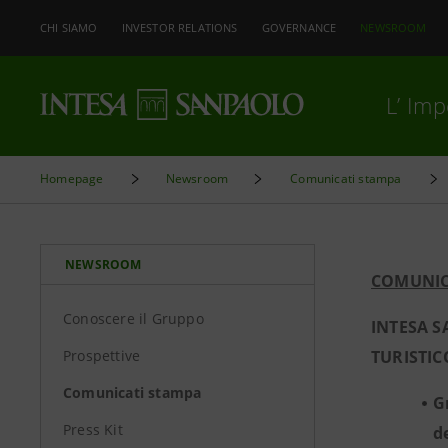
CHI SIAMO
INVESTOR RELATIONS
GOVERNANCE
NEWSROOM
L’ Im
Homepage
Newsroom
Comunicati stampa
NEWSROOM
COMUNIC
Conoscere il Gruppo
INTESA 
Prospettive
TURISTI
Comunicati stampa
G
Press Kit
d