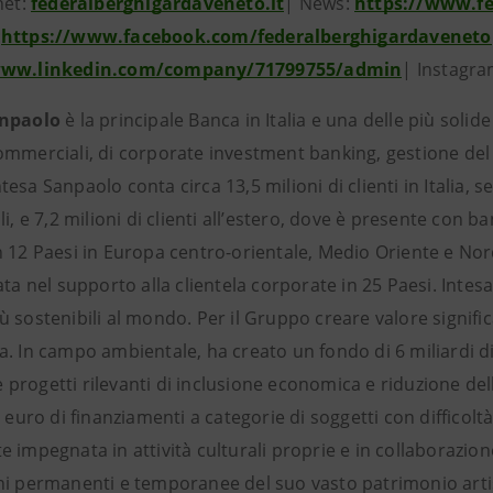
net:
federalberghigardaveneto.it
| News:
https://www.fe
:
https://www.facebook.com/federalberghigardaveneto
www.linkedin.com/company/71799755/admin
| Instagr
anpaolo
è la principale Banca in Italia e una delle più solid
ommerciali, di corporate investment banking, gestione del 
esa Sanpaolo conta circa 13,5 milioni di clienti in Italia, ser
li, e 7,2 milioni di clienti all’estero, dove è presente con
n 12 Paesi in Europa centro-orientale, Medio Oriente e Nor
ata nel supporto alla clientela corporate in 25 Paesi. Int
 sostenibili al mondo. Per il Gruppo creare valore signific
a. In campo ambientale, ha creato un fondo di 6 miliardi di
rogetti rilevanti di inclusione economica e riduzione dell
i euro di finanziamenti a categorie di soggetti con difficolt
 impegnata in attività culturali proprie e in collaborazione c
i permanenti e temporanee del suo vasto patrimonio artisti