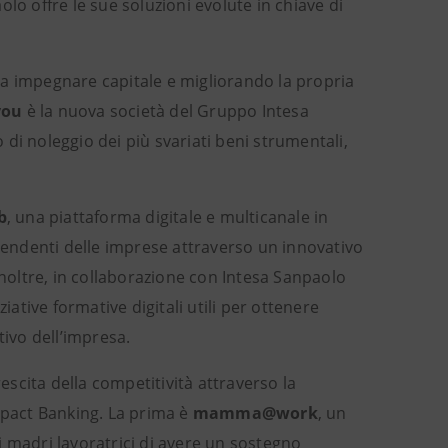
lo offre le sue soluzioni evolute in chiave di
za impegnare capitale e migliorando la propria
you
è la nuova società del Gruppo Intesa
o di noleggio dei più svariati beni strumentali,
b
, una piattaforma digitale e multicanale in
ipendenti delle imprese attraverso un innovativo
Inoltre, in collaborazione con Intesa Sanpaolo
iative formative digitali utili per ottenere
tivo dell’impresa.
scita della competitività attraverso la
Impact Banking. La prima è
mamma@work
, un
i madri lavoratrici di avere un sostegno