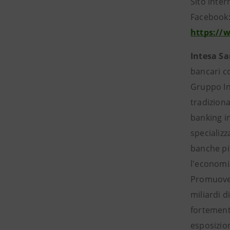
Sito inter
Facebook
https://
Intesa S
bancari c
Gruppo Int
tradiziona
banking i
specializz
banche più
l'economi
Promuove p
miliardi d
fortemente
esposizion