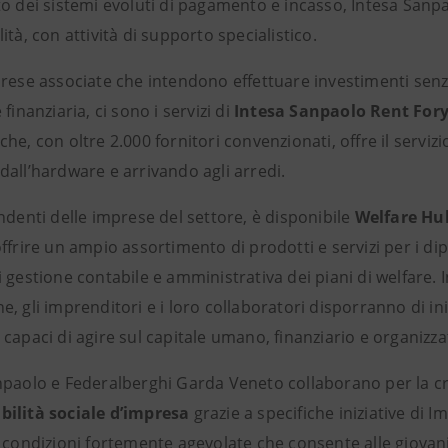
o dei sistemi evoluti di pagamento e incasso, Intesa Sanpao
ità, con attività di supporto specialistico.
prese associate che intendono effettuare investimenti sen
 finanziaria, ci sono i servizi di
Intesa Sanpaolo Rent For
he, con oltre 2.000 fornitori convenzionati, offre il servizi
dall’hardware e arrivando agli arredi.
ndenti delle imprese del settore, è disponibile
Welfare Hu
ffrire un ampio assortimento di prodotti e servizi per i d
 gestione contabile e amministrativa dei piani di welfare. 
, gli imprenditori e i loro collaboratori disporranno di iniz
capaci di agire sul capitale umano, finanziario e organizza
npaolo e Federalberghi Garda Veneto collaborano per la cre
ilità sociale d’impresa
grazie a specifiche iniziative di 
a condizioni fortemente agevolate che consente alle giovan