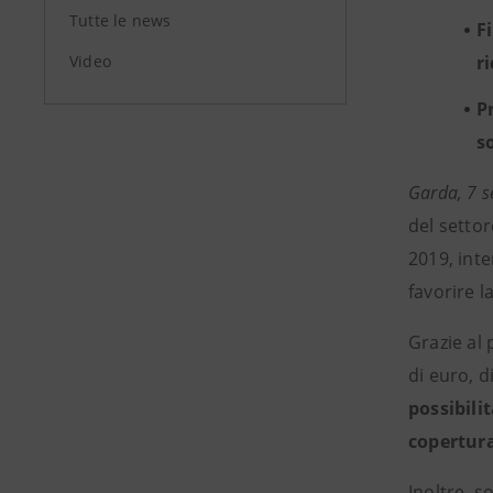
Tutte le news
F
Video
r
P
s
Garda, 7 s
del settor
2019, inte
favorire l
Grazie a
di euro, d
possibili
copertura
Inoltre, s