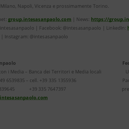
Milano, Napoli, Vicenza e prossimamente Torino.
net:
group.intesasanpaolo.com
| News:
https://group.
@intesasanpaolo | Facebook: @intesasanpaolo | LinkedIn:
| Instagram: @intesasanpaolo
anpaolo
Fe
 con i Media – Banca dei Territori e Media locali Uf
39 049 6539835 – cell. +39 335 1355936 Paola Ca
44 339645 +39 335 7647397 press@federa
intesasanpaolo.com