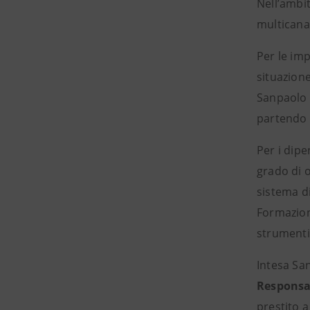
Nell’ambit
multicanal
Per le im
situazione
Sanpaolo c
partendo 
Per i dipe
grado di o
sistema di
Formazione
strumenti 
Intesa Sa
Responsab
prestito 