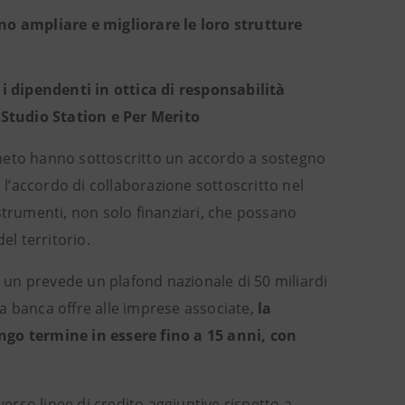
no ampliare e migliorare le loro strutture
i dipendenti in ottica di responsabilità
tudio Station e Per Merito
neto hanno sottoscritto un accordo a sostegno
 l’accordo di collaborazione sottoscritto nel
strumenti, non solo finanziari, che possano
del territorio.
 un prevede un plafond nazionale di 50 miliardi
 la banca offre alle imprese associate,
la
ngo termine in essere fino a 15 anni, con
averso linee di credito aggiuntive rispetto a