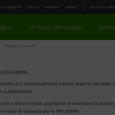
SOSTENIBILITÀ
SOCIALE
RESEARCH
CAREERS
PRODOTTI E SERVI
pegno
La Forza del Gruppo
Eventi
Dettaglio comunicato
premi
Invio
per cercare o
ESC
ATO STAMPA
SANPAOLO E FEDERALBERGHI GARDA VENETO SIGLANO 
CO ALBERGHIERO
razie a Motore Italia, possibilità di estendere la durat
el Fondo di Garanzia per le PMI all’80%