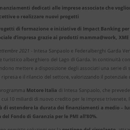
inanziamenti dedicati alle imprese associate che voglio
icettive o realizzare nuovi progetti
rogetti di formazione e iniziative di Impact Banking per 
ociale d’impresa grazie ai prodotti mamma@work, XME S
ettembre 2021 -
Intesa Sanpaolo e Federalberghi Garda Ve
e turistico alberghiero del Lago di Garda. In continuità con
ndono mettere a disposizione degli associati una serie di 
a ripresa e il rilancio del settore, valorizzando il potenziale 
l programma
Motore Italia
di Intesa Sanpaolo, che prevede
i cui 10 miliardi di nuovo credito per le imprese trivenete,
tà di estendere la durata dei finanziamenti a medio – lu
 del Fondo di Garanzia per le PMI all’80%.
ono previste soluzioni per la
gestione del circolante
, attr