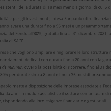
eesistenti, della durata di 18 mesi meno 1 giorno, di cui 
uidità e per gli investimenti, Intesa Sanpaolo offre finanzi
anno avere una durata fino a 96 mesi e un preammortament
anzia del Fondo all’80%, gratuita fino al 31 dicembre 2021
talia di SACE.
rese che vogliono ampliare e migliorare le loro strutture ri
inanziamenti dedicati con durata fino a 20 anni con la gar
me
de minimis
, ovvero la possibilità di ricorrere, fino al 31 
(80% per durate sino a 8 anni e fino a 36 mesi di preammor
npaolo mette a disposizione delle Imprese associate a Fed
ia da anni in modo specialistico il settore con un team di 
, rispondendo alle loro esigenze finanziarie e gestionali.