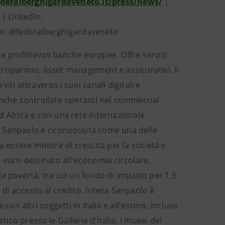
deralberghigardaveneto.it/press/news/
|
| LinkedIn:
am: @federalberghigardaveneto
e e profittevoli banche europee. Offre servizi
risparmio, asset management e assicurativi. Il
viti attraverso i suoi canali digitali e
 banche controllate operanti nel commercial
d Africa e con una rete internazionale
esa Sanpaolo è riconosciuta come una delle
a essere motore di crescita per la società e
 euro destinato all'economia circolare.
a povertà, tra cui un fondo di impatto per 1,5
à di accesso al credito. Intesa Sanpaolo è
on altri soggetti in Italia e all'estero, incluse
co presso le Gallerie d'Italia, i musei del