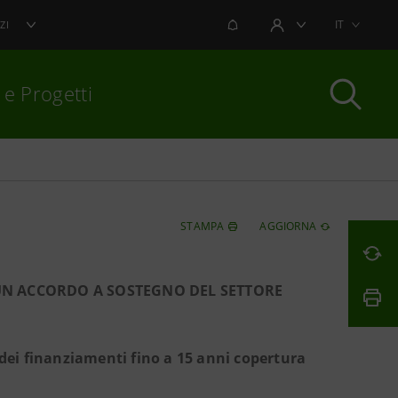
NOTIFICHE
IT
ZI
AREA UTENTE
 e Progetti
per chiudere
STAMPA
AGGIORNA
UN ACCORDO A SOSTEGNO DEL SETTORE
a dei finanziamenti fino a 15 anni copertura