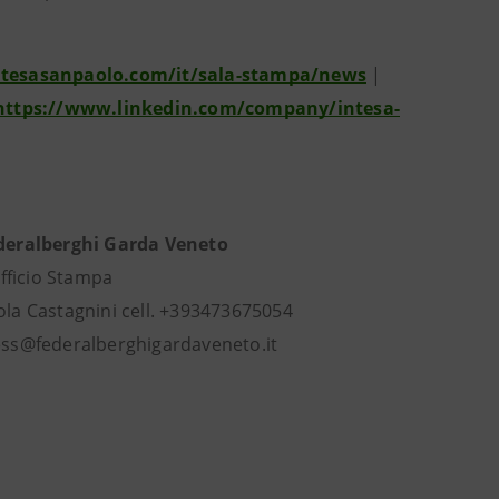
intesasanpaolo.com/it/sala-stampa/news
|
https://www.linkedin.com/company/intesa-
deralberghi Garda Veneto
ficio Stampa
stagnini cell. +393473675054
lberghigardaveneto.it