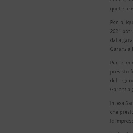
quelle pr
Per la liq
2021 potr
dalla gar
Garanzia I
Per le imp
previsto f
del regi
Garanzia 
Intesa Sa
che presid
le imprese