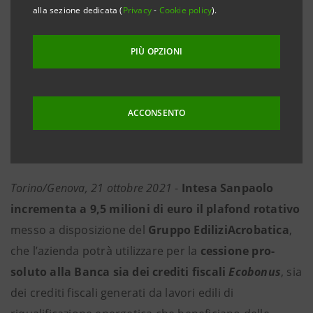
alla sezione dedicata (
Privacy
-
Cookie policy
).
riqualificazione energetica degli edifici, e
ora anche di quelli Superbonus, gestiti
PIÙ OPZIONI
attraverso la newco Energy Acrobatica 110
Srl
Ad oggi, i crediti ceduti e già liquidati grazie
ACCONSENTO
all’accordo con la Banca ammontano a 22
milioni di euro
Torino/Genova, 21 ottobre 2021
-
Intesa Sanpaolo
incrementa a 9,5 milioni di euro il plafond rotativo
messo a disposizione del
Gruppo
EdiliziAcrobatica
,
che l’azienda potrà utilizzare per la
cessione pro-
soluto alla Banca sia dei
crediti fiscali
Ecobonus
, sia
dei crediti fiscali generati da lavori edili di