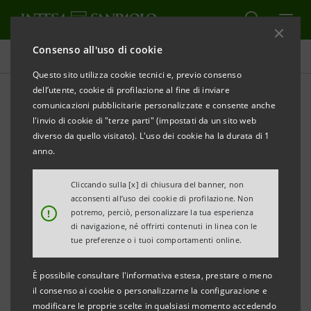
Consenso all'uso di cookie
Comunicati stampa
Questo sito utilizza cookie tecnici e, previo consenso
dell’utente, cookie di profilazione al fine di inviare
STAMPA
AGGIORNA
comunicazioni pubblicitarie personalizzate e consente anche
INTESA SANPAOLO INCREMENTA A 9,5 MILIONI DI
l'invio di cookie di "terze parti" (impostati da un sito web
EURO
diverso da quello visitato). L'uso dei cookie ha la durata di 1
IL PLAFOND ROTATIVO A FAVORE DEL GRUPPO
anno.
EDILIZIACROBATICA,
Cliccando sulla [x] di chiusura del banner, non
DESTINATO ALL’ACQUISTO DEI CREDITI FISCALI
acconsenti all’uso dei cookie di profilazione. Non
ECOBONUS E ORA ANCHE SUPERBONUS
!
potremo, perciò, personalizzare la tua esperienza
di navigazione, né offrirti contenuti in linea con le
tue preferenze o i tuoi comportamenti online.
Il Gruppo EdiliziAcrobatica ha scelto Intesa
Sanpaolo come partner unico per la
È possibile consultare l'informativa estesa, prestare o meno
cessione dei crediti fiscali
il consenso ai cookie o personalizzarne la configurazione e
modificare le proprie scelte in qualsiasi momento accedendo
Ecobonus
derivanti dagli interventi di