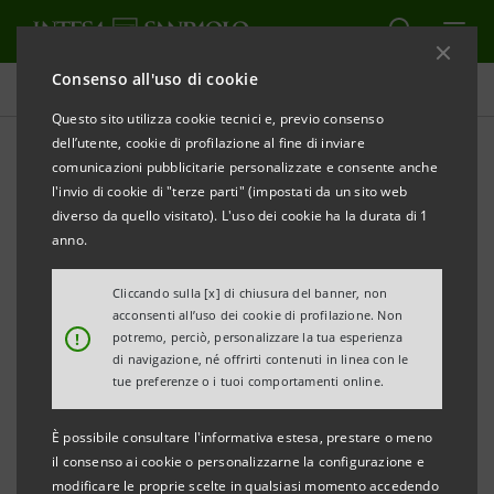
Consenso all'uso di cookie
Comunicati stampa
Questo sito utilizza cookie tecnici e, previo consenso
dell’utente, cookie di profilazione al fine di inviare
STAMPA
AGGIORNA
comunicazioni pubblicitarie personalizzate e consente anche
COMUNICATO STAMPA
l'invio di cookie di "terze parti" (impostati da un sito web
diverso da quello visitato). L'uso dei cookie ha la durata di 1
anno.
INTESA SANPAOLO: CON
MOTORE ITALIA DIGITALE
4
Cliccando sulla [x] di chiusura del banner, non
MILIARDI DI EURO PER ACCELERARE LA
acconsenti all’uso dei cookie di profilazione. Non
!
potremo, perciò, personalizzare la tua esperienza
DIGITALIZZAZIONE DELLE PMI
di navigazione, né offrirti contenuti in linea con le
tue preferenze o i tuoi comportamenti online.
È possibile consultare l'informativa estesa, prestare o meno
·
Con il nuovo
D-Loan
si amplia la gamma di
il consenso ai cookie o personalizzarne la configurazione e
soluzioni di finanziamento nell’ambito del
modificare le proprie scelte in qualsiasi momento accedendo