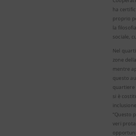
Cooperati
ha certifi
proprio pe
la filosof
sociale, 
Nel quarti
zone della
mentre ap
questo au
quartiere 
si è costi
inclusione
“Questo pr
veri prota
opportuni