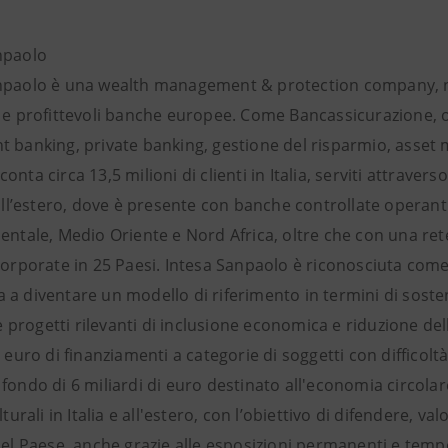
npaolo
npaolo è una wealth management & protection company, non
e e profittevoli banche europee. Come Bancassicurazione, o
t banking, private banking, gestione del risparmio, asset 
nta circa 13,5 milioni di clienti in Italia, serviti attraverso 
 all’estero, dove è presente con banche controllate operan
entale, Medio Oriente e Nord Africa, oltre che con una rete
 corporate in 25 Paesi. Intesa Sanpaolo è riconosciuta com
a diventare un modello di riferimento in termini di sosteni
rogetti rilevanti di inclusione economica e riduzione dell
i euro di finanziamenti a categorie di soggetti con difficol
fondo di 6 miliardi di euro destinato all'economia circola
ulturali in Italia e all'estero, con l’obiettivo di difendere, v
del Paese, anche grazie alle esposizioni permanenti e tempor