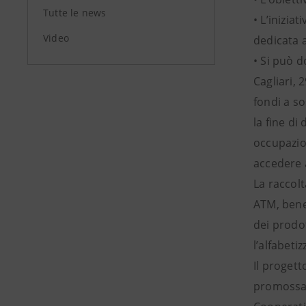
Tutte le news
• L’inizia
Video
dedicata a
• Si può d
Cagliari, 
fondi a s
la fine di
occupazion
accedere 
La raccolt
ATM, benef
dei prodot
l’alfabeti
Il progett
promossa 