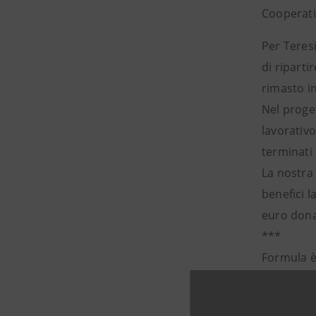
Cooperati
Per Teres
di ripart
rimasto in
Nel proget
lavorativ
terminati 
La nostra 
benefici l
euro dona
***
Formula è 
piattafor
reward” co