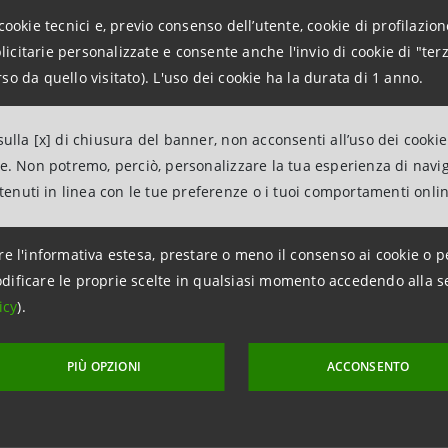
o di Formula nell’anno in corso è promuovere oltre 30 iniziati
cookie tecnici e, previo consenso dell’utente, cookie di profilazione
nvolgimento delle Direzioni regionali della Banca e dedicate
citarie personalizzate e consente anche l'invio di cookie di "terz
 mercato del lavoro per le persone in difficoltà.
so da quello visitato). L'uso dei cookie ha la durata di 1 anno.
npaolo ha selezionato Fondazione Cesvi come partner, per i
ne in modo sicuro e trasparente i risultati e l’impatto ge
ulla [x] di chiusura del banner, non acconsenti all’uso dei cookie
rie di progetti a tema green, social e job attivati in tutta I
ne. Non potremo, perciò, personalizzare la tua esperienza di navi
amiglie e anziani. Alle iniziative partite in ottobre, come que
ntenuti in linea con le tue preferenze o i tuoi comportamenti onli
www.forfunding.intesasanpaolo.com/DonationPlatform-ISP/
 i 20 progetti per i quali è già terminata la raccolta fondi,
re l'informativa estesa, prestare o meno il consenso ai cookie o p
 di tanti.
dificare le proprie scelte in qualsiasi momento accedendo alla s
oni per la stampa
icy
).
npaolo
tions Banca dei Territori e Media Locali
PIÙ OPZIONI
ACCONSENTO
ntesasanpaolo.com
roup.intesasanpaolo.com/it/sala-stampa/news