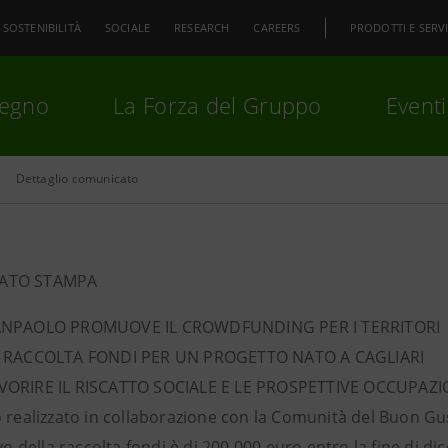
SOSTENIBILITÀ
SOCIALE
RESEARCH
CAREERS
PRODOTTI E SERVI
pegno
La Forza del Gruppo
Eventi
Dettaglio comunicato
premi
Invio
per cercare o
ESC
ATO STAMPA
ANPAOLO PROMUOVE IL CROWDFUNDING PER I TERRITORI
A RACCOLTA FONDI PER UN PROGETTO NATO A CAGLIARI
VORIRE IL RISCATTO SOCIALE E LE PROSPETTIVE OCCUPAZIO
o realizzato in collaborazione con la Comunità del Buon G
ivo della raccolta fondi è di 200.000 euro entro la fine di d