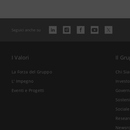
Seguici anche su
I Valori
Il Gr
La Forza del Gruppo
Chi Si
L' Impegno
Investo
Eventi e Progetti
Govern
Sosteni
Sociale
Resear
Newsr