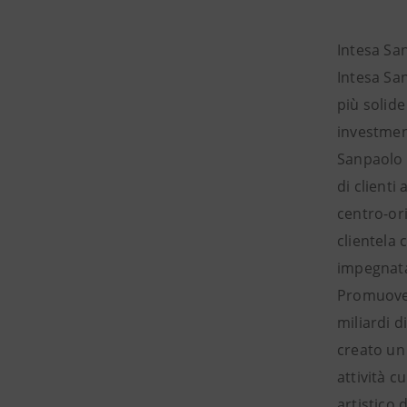
Intesa Sa
Intesa Sa
più solid
investmen
Sanpaolo co
di clienti
centro-ori
clientela
impegnata 
Promuove p
miliardi d
creato un 
attività c
artistico 