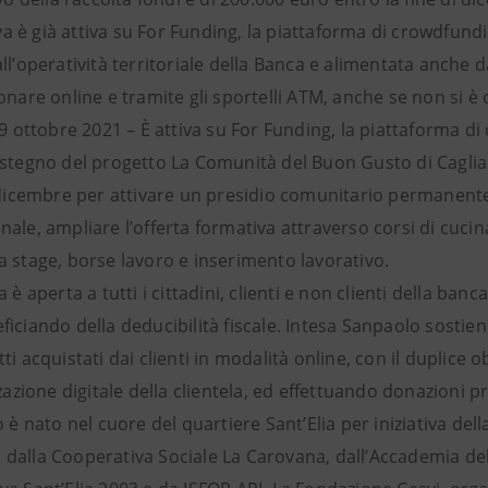
tiva è già attiva su For Funding, la piattaforma di crowdfun
ll’operatività territoriale della Banca e alimentata anche 
onare online e tramite gli sportelli ATM, anche se non si è c
29 ottobre 2021 – È attiva su For Funding, la piattaforma d
ostegno del progetto La Comunità del Buon Gusto di Cagliari
 dicembre per attivare un presidio comunitario permanente ch
ale, ampliare l’offerta formativa attraverso corsi di cuci
a stage, borse lavoro e inserimento lavorativo.
a è aperta a tutti i cittadini, clienti e non clienti della b
iciando della deducibilità fiscale. Intesa Sanpaolo sostien
ti acquistati dai clienti in modalità online, con il duplice 
zzazione digitale della clientela, ed effettuando donazioni 
o è nato nel cuore del quartiere Sant’Elia per iniziativa de
dalla Cooperativa Sociale La Carovana, dall’Accademia del 