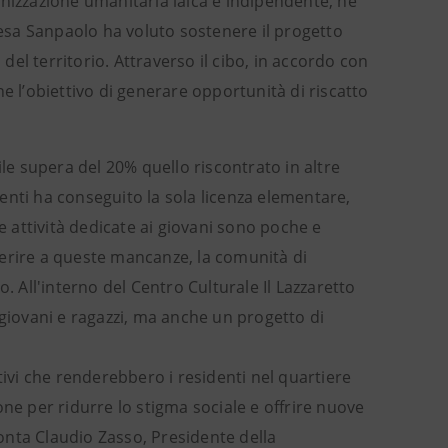
anizzazione umanitaria laica e indipendente, ne
 Intesa Sanpaolo ha voluto sostenere il progetto
el territorio. Attraverso il cibo, in accordo con
one l’obiettivo di generare opportunità di riscatto
ile supera del 20% quello riscontrato in altre
identi ha conseguito la sola licenza elementare,
 attività dedicate ai giovani sono poche e
perire a queste mancanze, la comunità di
. All'interno del Centro Culturale Il Lazzaretto
 giovani e ragazzi, ma anche un progetto di
tivi che renderebbero i residenti nel quartiere
ne per ridurre lo stigma sociale e offrire nuove
onta Claudio Zasso, Presidente della