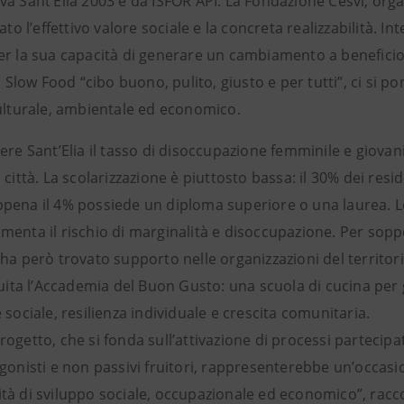
va Sant’Elia 2003 e da ISFOR API. La Fondazione Cesvi, org
cato l’effettivo valore sociale e la concreta realizzabilità.
r la sua capacità di generare un cambiamento a beneficio d
ia Slow Food “cibo buono, pulito, giusto e per tutti”, ci si p
culturale, ambientale ed economico.
ere Sant’Elia il tasso di disoccupazione femminile e giovan
 città. La scolarizzazione è piuttosto bassa: il 30% dei res
pena il 4% possiede un diploma superiore o una laurea. Le
menta il rischio di marginalità e disoccupazione. Per sop
ha però trovato supporto nelle organizzazioni del territorio
tuita l’Accademia del Buon Gusto: una scuola di cucina per
 sociale, resilienza individuale e crescita comunitaria.
ogetto, che si fonda sull’attivazione di processi partecipa
gonisti e non passivi fruitori, rappresenterebbe un’occasio
tà di sviluppo sociale, occupazionale ed economico”, racc