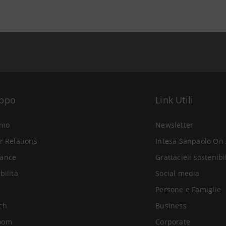
uppo
Link Utili
amo
Newsletter
r Relations
Intesa Sanpaolo On 
ance
Grattacieli sostenibi
bilità
Social media
Persone e Famiglie
ch
Business
oom
Corporate