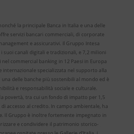
ché la principale Banca in Italia e una delle
ffre servizi bancari commerciali, di corporate
management e assicurativi. Il Gruppo Intesa
i suoi canali digitali e tradizionali, e 7,2 milioni
ti nel commercial banking in 12 Paesi in Europa
 internazionale specializzata nel supporto alla
e una delle banche più sostenibili al mondo ed è
bilità e responsabilità sociale e culturale.
a povertà, tra cui un fondo di impatto per 1,5
tà di accesso al credito. In campo ambientale, ha
re. Il Gruppo è inoltre fortemente impegnato in
alorizzare e condividere il patrimonio storico-
anee ospitate presso le Gallerie d’Italia, i