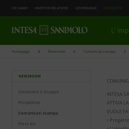
CHI SIAMO
INVESTOR RELATIONS
GOVERNANCE
NEWSROOM
L’ Im
Homepage
Newsroom
Comunicati stampa
NEWSROOM
COMUNIC
Conoscere il Gruppo
INTESA S
Prospettive
ATTIVA L
VUOLE FA
Comunicati stampa
• Progett
Press Kit
• L’obiett