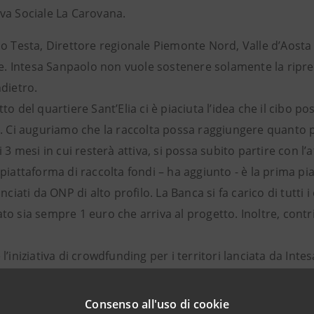
va Sociale La Carovana.
io Testa, Direttore regionale Piemonte Nord, Valle d’Aosta
ire. Intesa Sanpaolo non vuole sostenere solamente la ripre
dietro.
to del quartiere Sant’Elia ci è piaciuta l’idea che il cibo p
o. Ci auguriamo che la raccolta possa raggiungere quanto p
i 3 mesi in cui resterà attiva, si possa subito partire con l
piattaforma di raccolta fondi – ha aggiunto - è la prima pi
anciati da ONP di alto profilo. La Banca si fa carico di tutti
to sia sempre 1 euro che arriva al progetto. Inoltre, cont
l’iniziativa di crowdfunding per i territori lanciata da Int
ma di raccolta fondi del Gruppo, nel 2020 al primo posto n
n donazioni che hanno toccato la cifra record di 10 milion
Consenso all'uso di cookie