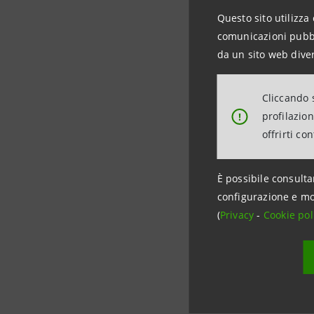
L’obiettiv
Questo sito utilizza 
con il coi
comunicazioni pubbli
accesso al
da un sito web diver
Intesa Sa
monitorar
Cliccando s
con una se
profilazio
!
giovani, f
offrirti co
(https://
aggiungono
È possibile consulta
generosità
configurazione e mo
Informazi
(
Privacy
-
Cookie pol
Intesa Sa
Media Rela
stampa@i
https://g