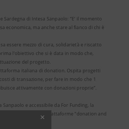
 e Sardegna di Intesa Sanpaolo: “E’ il momento
sa economica, ma anche stare al fianco di chi è
ossa essere mezzo di cura, solidarietà e riscatto
rima l’obiettivo che si è data in modo che,
’attuazione del progetto.
attaforma italiana di donation. Ospita progetti
 i costi di transazione, per fare in modo che 1
ribuisce attivamente con donazioni proprie”.
esa Sanpaolo e accessibile da For Funding, la
el nostro Paese tra le piattaforme “donation and
i di euro.