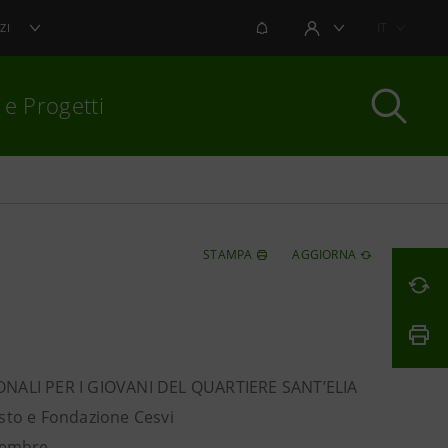
NOTIFICHE
IT
ZI
AREA UTENTE
 e Progetti
per chiudere
STAMPA
AGGIORNA
NALI PER I GIOVANI DEL QUARTIERE SANT’ELIA
usto e Fondazione Cesvi
icembre