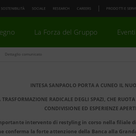
SOSTENIBILITÀ
SOCIALE
RESEARCH
CAREERS
PRODOTTI E SERVI
pegno
La Forza del Gruppo
Eventi
Dettaglio comunicato
premi
Invio
per cercare o
ESC
INTESA SANPAOLO PORTA A CUNEO IL NUO
 TRASFORMAZIONE RADICALE DEGLI SPAZI, CHE RUOTA 
CONDIVISIONE ED ESPERIENZE APERT
mportante intervento di restyling in corso nella filiale d
he conferma la forte attenzione della Banca alla Granda