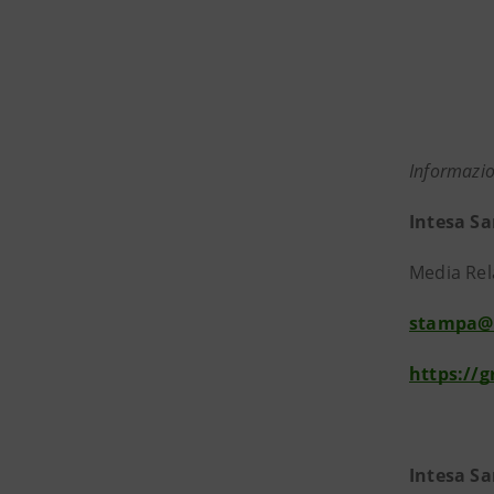
Informazio
Intesa S
Media Rela
stampa@
https://
Intesa S