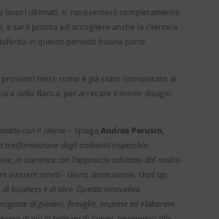
 a lavori ultimati, si ripresenterà completamente
, e sarà pronta ad accogliere anche la clientela
asferita in questo periodo buona parte
ei prossimi mesi: come è già stato comunicato ai
a cura della Banca, per arrecare il minor disagio
ontatto con il cliente
– spiega
Andrea Perusin,
la trasformazione degli ambienti rispecchia
one, in coerenza con l’approccio adottato dal nostro
 essere serviti - clienti, associazioni, start up,
di business e di idee. Questa innovativa
 esigenze di giovani, famiglie, imprese ed elaborare
ancora di più la bellezza di Cuneo, lasciandoci alle