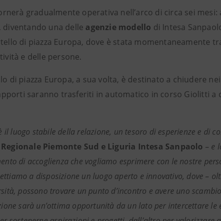
 tornerà gradualmente operativa nell’arco di circa sei mesi:
, diventando una delle
agenzie modello
di Intesa Sanpaolo
rtello di piazza Europa, dove è stata momentaneamente tr
tività e delle persone.
lo di piazza Europa, a sua volta, è destinato a chiudere n
 rapporti saranno trasferiti in automatico in corso Giolitti 
 è il luogo stabile della relazione, un tesoro di esperienze e di c
 Regionale Piemonte Sud e Liguria Intesa Sanpaolo
– e 
mento di accoglienza che vogliamo esprimere con le nostre pers
tiamo a disposizione un luogo aperto e innovativo, dove – oltre a
rsità, possono trovare un punto d’incontro e avere uno scambio 
azione sarà un’ottima opportunità da un lato per intercettare le
er sostenerne aspirazioni e progetti, dall’altro per valorizzare 