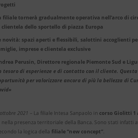
rogetti
a filiale tornerà gradualmente operativa nell’arco di ci
a clientela dello sportello di piazza Europa
e novità: spazi aperti e flessibili, salottini accoglienti 
amiglie, imprese e clientela exclusive
ndrea Perusin, Direttore regionale Piemonte Sud e Ligur
n tesoro di esperienze e di contatto con il cliente. Quest
pportunità per valorizzare ancora di più la bellezza di Cu
ovid»
 ottobre 2021
– La filiale Intesa Sanpaolo in
corso Giolitti 
 nella presenza territoriale della Banca. Sono stati infatti av
secondo la logica della
filiale “new concept”
.