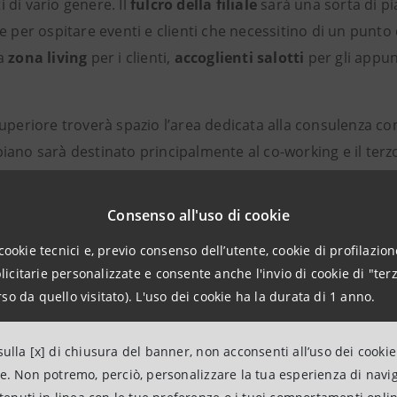
 di vario genere. Il
fulcro della filiale
sarà una sorta di pi
e per ospitare eventi e clienti che necessitino di un punto
la
zona living
per i clienti,
accoglienti salotti
per gli appun
uperiore troverà spazio l’area dedicata alla
consulenza co
iano sarà destinato principalmente al co-working e il terz
Consenso all'uso di cookie
 di restyling delle filiali è
sinergico all’evoluzione dei cana
dizionali:
in provincia di Cuneo sono almeno 160.000
,
in 
cookie tecnici e, previo consenso dell’utente, cookie di profilazione
alità,
che hanno scelto eseguire comodamente le operazion
citarie personalizzate e consente anche l'invio di cookie di "terz
so da quello visitato). L'uso dei cookie ha la durata di 1 anno.
o smartphone o da PC/tablet, oppure al telefono con il sup
nto a Cuneo conferma la
volontà di Intesa Sanpaolo di co
ulla [x] di chiusura del banner, non acconsenti all’uso dei cookie
nte attiva, sostenendo un’economia capace di conseguire c
ne. Non potremo, perciò, personalizzare la tua esperienza di navi
no le esportazioni dei distretti agro-alimentari presenti nella 