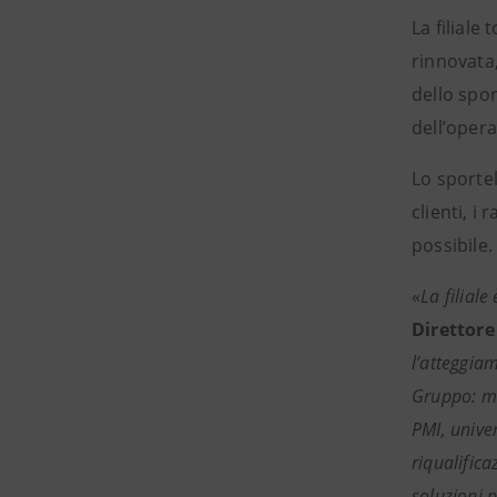
La filiale
rinnovata
dello spo
dell’opera
Lo sportel
clienti, i
possibile.
«
La filiale
Direttore
l’atteggia
Gruppo: met
PMI, unive
riqualific
soluzioni p