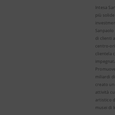
Intesa Sa
più solid
investmen
Sanpaolo co
di clienti
centro-ori
clientela
impegnata 
Promuove p
miliardi d
creato un 
attività c
artistico 
musei di 