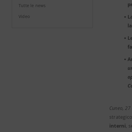
p
Tutte le news
Video
L
l
L
f
A
u
o
C
Cuneo, 27
strategico
interni
, 