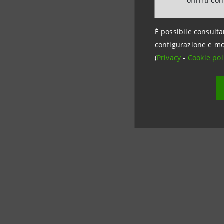
offrirti co
sono aumen
conferma 
È possibile consulta
cogliere le
configurazione e mo
verosimilm
(
Privacy
-
Cookie pol
pandemica.
innovative
transizione
giovani; ra