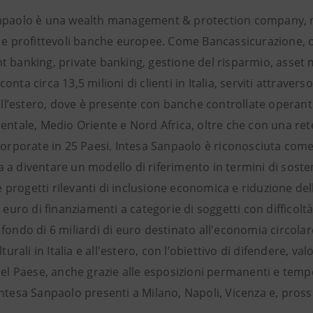
npaolo è una wealth management & protection company, non
e e profittevoli banche europee. Come Bancassicurazione, o
t banking, private banking, gestione del risparmio, asset 
nta circa 13,5 milioni di clienti in Italia, serviti attraverso 
 all’estero, dove è presente con banche controllate operan
entale, Medio Oriente e Nord Africa, oltre che con una rete
 corporate in 25 Paesi. Intesa Sanpaolo è riconosciuta com
a diventare un modello di riferimento in termini di sosteni
rogetti rilevanti di inclusione economica e riduzione dell
i euro di finanziamenti a categorie di soggetti con difficol
fondo di 6 miliardi di euro destinato all'economia circola
ulturali in Italia e all'estero, con l’obiettivo di difendere, v
del Paese, anche grazie alle esposizioni permanenti e tempor
Intesa Sanpaolo presenti a Milano, Napoli, Vicenza e, pros