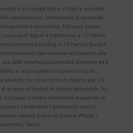
ché la principale Banca in Italia e una delle
ffre servizi bancari commerciali, di corporate
management e assicurativi. Il Gruppo Intesa
i suoi canali digitali e tradizionali, e 7,2 milioni
ti nel commercial banking in 12 Paesi in Europa
 internazionale specializzata nel supporto alla
e una delle banche più sostenibili al mondo ed è
bilità e responsabilità sociale e culturale.
a povertà, tra cui un fondo di impatto per 1,5
tà di accesso al credito. In campo ambientale, ha
re. Il Gruppo è inoltre fortemente impegnato in
alorizzare e condividere il patrimonio storico-
anee ospitate presso le Gallerie d’Italia, i
simamente, Torino.