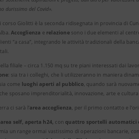
nno durissimo del Covid».
 di corso Giolitti è la seconda ridisegnata in provincia di 
Alba.
Accoglienza
e
relazione
sono i due elementi al centro
clienti “a casa”, integrando le attività tradizionali della banc
tali.
ella filiale – circa 1.150 mq su tre piani interessati dai lavor
ione
: sia tra i colleghi, che li utilizzeranno in maniera din
 sia come
luoghi aperti al pubblico
, quando sarà nuovamen
che sposano imprenditorialità, innovazione, arte e cultura
rra ci sarà l’
area accoglienza
, per il primo contatto e l’or
a
area self, aperta h24,
con
quattro
sportelli automatici
mia un range ormai vastissimo di operazioni bancarie, comp