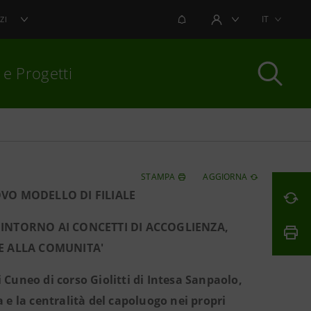
NOTIFICHE
IT
ZI
AREA UTENTE
 e Progetti
per chiudere
STAMPA
AGGIORNA
VO MODELLO DI FILIALE
INTORNO AI CONCETTI DI ACCOGLIENZA,
E ALLA COMUNITA'
i Cuneo di corso Giolitti di Intesa Sanpaolo,
 e la centralità del capoluogo nei propri