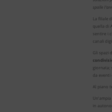
spalle l’a
La filiale
quella di 
sentire i 
canali digi
Gli spazi d
condivis
giornata;
da eventi 
Al piano te
Un’ampi
in autono