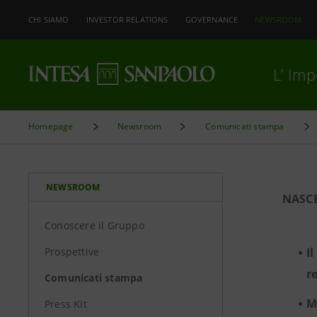
CHI SIAMO
INVESTOR RELATIONS
GOVERNANCE
NEWSROOM
L’ Im
Homepage
Newsroom
Comunicati stampa
NEWSROOM
NASCE
Conoscere il Gruppo
Prospettive
I
r
Comunicati stampa
M
Press Kit