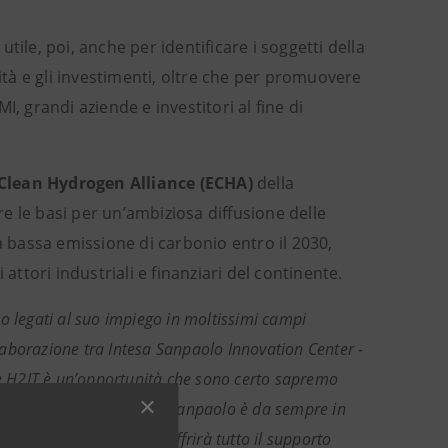
ile, poi, anche per identificare i soggetti della
lità e gli investimenti, oltre che per promuovere
MI, grandi aziende e investitori al fine di
Clean Hydrogen Alliance (ECHA)
della
e le basi per un’ambiziosa diffusione delle
a bassa emissione di carbonio entro il 2030,
attori industriali e finanziari del continente.
o legati al suo impiego in moltissimi campi
aborazione tra Intesa Sanpaolo Innovation Center -
e H2IT è un’opportunità che sono certo sapremo
escita. Il Gruppo Intesa Sanpaolo è da sempre in
vi e l’Innovation Center offrirà tutto il supporto