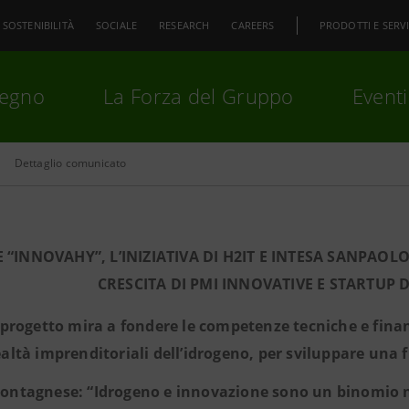
SOSTENIBILITÀ
SOCIALE
RESEARCH
CAREERS
PRODOTTI E SERVI
pegno
La Forza del Gruppo
Eventi
Dettaglio comunicato
premi
Invio
per cercare o
ESC
 “INNOVAHY”, L’INIZIATIVA DI H2IT E INTESA SANPAO
CRESCITA DI PMI INNOVATIVE E STARTUP
l progetto mira a fondere le competenze tecniche e finanz
ealtà imprenditoriali dell’idrogeno, per sviluppare una 
ontagnese: “Idrogeno e innovazione sono un binomio nat