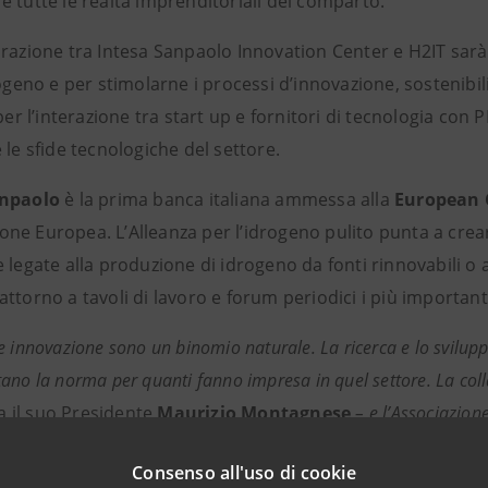
 tutte le realtà imprenditoriali del comparto.
razione tra Intesa Sanpaolo Innovation Center e H2IT sarà ut
rogeno e per stimolarne i processi d’innovazione, sostenibi
 per l’interazione tra start up e fornitori di tecnologia con P
 le sfide tecnologiche del settore.
anpaolo
è la prima banca italiana ammessa alla
European 
ne Europea. L’Alleanza per l’idrogeno pulito punta a crear
 legate alla produzione di idrogeno da fonti rinnovabili o 
ttorno a tavoli di lavoro e forum periodici i più importanti 
e innovazione sono un binomio naturale. La ricerca e lo svilupp
ano la norma per quanti fanno impresa in quel settore. La coll
il suo Presidente
Maurizio Montagnese
– e l’Associazion
al meglio per accompagnare le imprese in questo cammino di cr
Consenso all'uso di cookie
per accelerare la transizione energetica di molti settori produtti