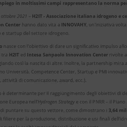
mpiego in moltissimi campi rappresentano la norma per
 ottobre 2021
–
H2IT - Associazione italiana idrogeno e c
on Center
hanno dato vita a
INNOVAHY
, un’iniziativa volt
 e startup del settore idrogeno.
to
nasce con l’obiettivo di dare un significativo impulso allo s
 tra
H2IT
ed
Intesa Sanpaolo Innovation Center
rivolte 
iando così la nascita di altre. Inoltre, la partnership mira a
no Università, Competence Center, Startup e PMI innovativ
attività di comunicazione, award, ecc.).
 è determinante per il raggiungimento degli obiettivi di d
ne Europea nell’
Hydrogen
Strategy
e con il PNRR – il Piano 
 di puntare su questo vettore, come dimostrano i
3,64 mil
i filiere per la produzione, distribuzione e usi finali dell’