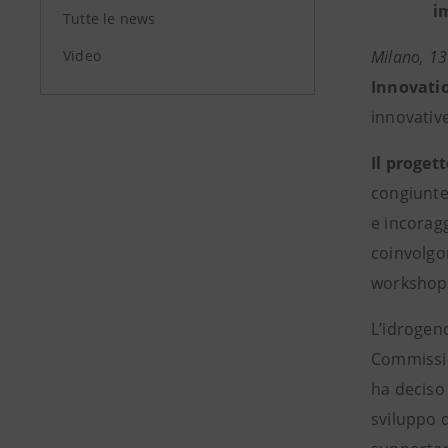
i
Tutte le news
Video
Milano, 13
Innovati
innovative
Il proget
congiunte
e incoragg
coinvolgo
workshop, 
L’idrogeno
Commissio
ha deciso
sviluppo d