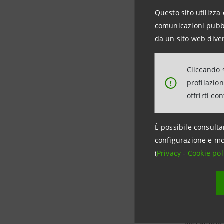
necessario 
Questo sito utilizza 
comunicazioni pubbli
Per raggiu
da un sito web diver
che con i 
per la fil
Cliccando s
Center
nel
profilazio
!
nel fundra
offrirti co
“
L’innovaz
È possibile consulta
competitiv
configurazione e mo
giocano un
(
Privacy
-
Cookie pol
snelle, son
coinvolger
la collabo
esperienza 
sull’ampio