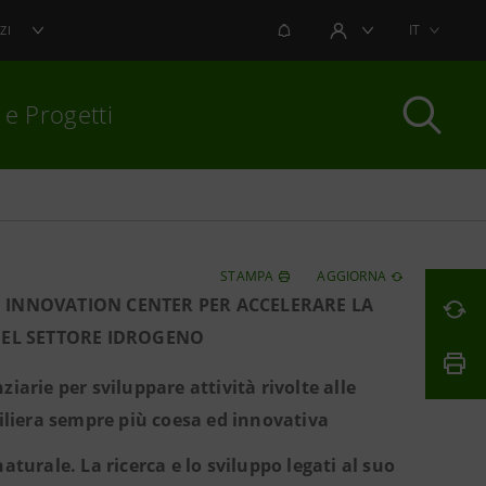
NOTIFICHE
IT
ZI
AREA UTENTE
 e Progetti
per chiudere
STAMPA
AGGIORNA
LO INNOVATION CENTER PER ACCELERARE LA
 DEL SETTORE IDROGENO
iarie per sviluppare attività rivolte alle
filiera sempre più coesa ed innovativa
urale. La ricerca e lo sviluppo legati al suo