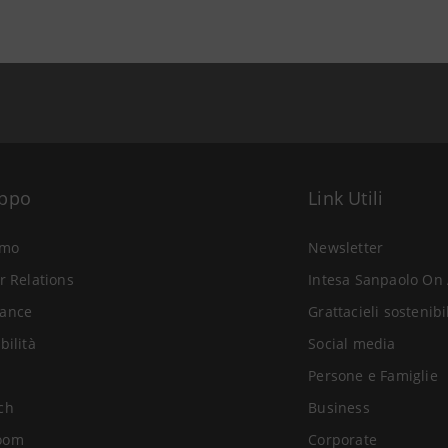
uppo
Link Utili
amo
Newsletter
r Relations
Intesa Sanpaolo On 
ance
Grattacieli sostenibi
bilità
Social media
Persone e Famiglie
ch
Business
oom
Corporate