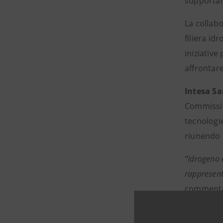
supportare
La collabo
filiera id
iniziative
affrontare
Intesa S
Commissio
tecnologie
riunendo a
“Idrogeno 
rappresent
commenta 
sfruttare 
prima fila 