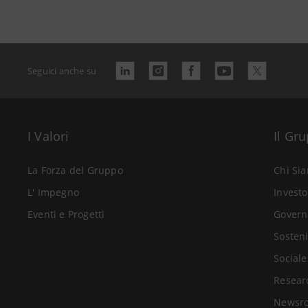
Seguici anche su
I Valori
Il Gr
La Forza del Gruppo
Chi Si
L' Impegno
Investo
Eventi e Progetti
Govern
Sosteni
Sociale
Resear
Newsr