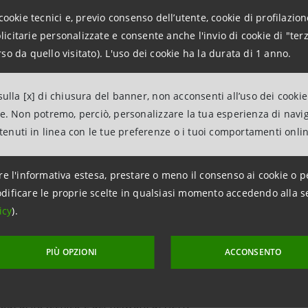
a PMI innovative e startup attive su questo fronte”.
cookie tecnici e, previo consenso dell’utente, cookie di profilazione
citarie personalizzate e consente anche l'invio di cookie di "terz
ngere tutti gli obiettivi posti,
INNOVAHY
potrà contare su
so da quello visitato). L'uso dei cookie ha la durata di 1 anno.
suoi 90 soci tra grandi, medie e piccole imprese, centri di 
iera ed interlocutore sempre più prezioso istituzioni, e sull
ulla [x] di chiusura del banner, non acconsenti all’uso dei cookie
 selezionare e supportare l’accelerazione, la professionali
ne. Non potremo, perciò, personalizzare la tua esperienza di navi
ising di nuove idee imprenditoriali.
ntenuti in linea con le tue preferenze o i tuoi comportamenti onli
ione è un asset fondamentale per dare una spinta alla crescita 
re l'informativa estesa, prestare o meno il consenso ai cookie o p
ità del comparto industriale italiano –
afferma
Alberto
Dossi
dificare le proprie scelte in qualsiasi momento accedendo alla s
 ruolo molto importante nello sviluppo di questo settore, perch
icy
).
o in grado di attrarre investimenti e di generare e consolidare 
e sempre più queste realtà innovative, per accompagnarle nel per
PIÙ OPZIONI
ACCONSENTO
razione con Intesa Sanpaolo Innovation Center va proprio in que
nel supportare le giovani società preparandole al confronto con 
 bagaglio tecnico e del network di H2IT.”