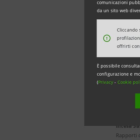
comunicazioni pubbli
La Motor 
da un sito web diver
Sanpaolo: 
capacità d
Cliccando s
capacità d
profilazio
!
filiere pr
offrirti co
È possibile consulta
Motor Po
configurazione e mo
(
Privacy
-
Cookie pol
Ufficio M
balzano@
www.mot
Intesa S
Rapporti 