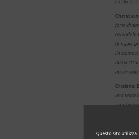
ruolo di C
Christian
forte dina
aziendale b
di nuovi pr
l’automazi
nuovi strum
nostri obiet
Cristina 
una volta a
ripartenza
regionale, 
come intro
a crescere
Questo sito utilizza 