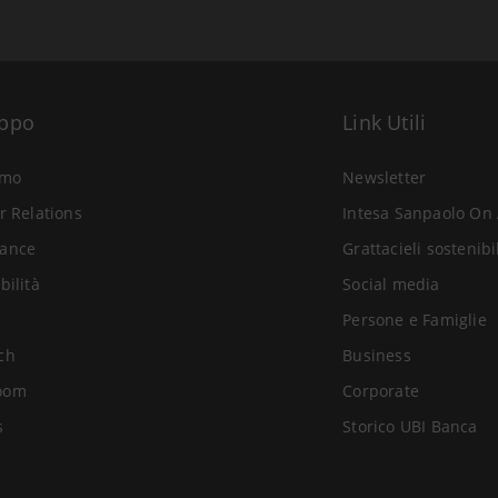
uppo
Link Utili
amo
Newsletter
r Relations
Intesa Sanpaolo On 
ance
Grattacieli sostenibi
bilità
Social media
Persone e Famiglie
ch
Business
oom
Corporate
s
Storico UBI Banca