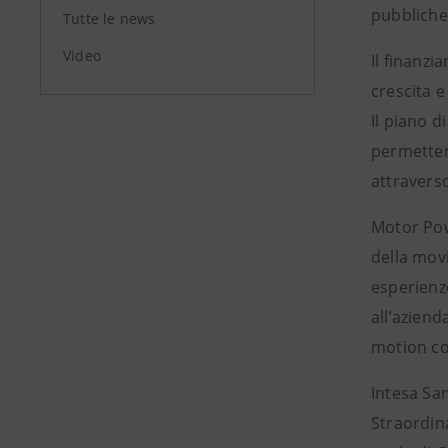
pubbliche
Tutte le news
Video
Il finanzi
crescita e
Il piano 
permetter
attraverso
Motor Pow
della mov
esperienze
all’aziend
motion co
Intesa San
Straordina