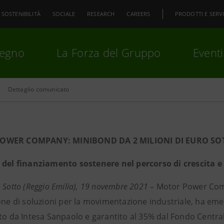
SOSTENIBILITÀ
SOCIALE
RESEARCH
CAREERS
PRODOTTI E SERVI
pegno
La Forza del Gruppo
Eventi
Dettaglio comunicato
premi
Invio
per cercare o
ESC
OWER COMPANY: MINIBOND DA 2 MILIONI DI EURO SO
 del finanziamento sostenere nel percorso di crescita 
 Sotto (Reggio Emilia), 19 novembre 2021 –
Motor Power Comp
ione di soluzioni per la movimentazione industriale, ha em
to da Intesa Sanpaolo e garantito al 35% dal Fondo Central