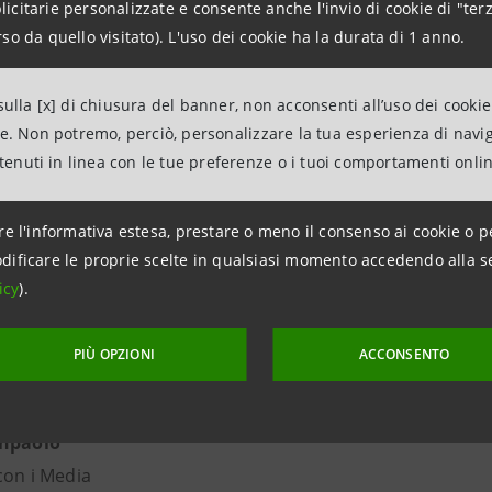
citarie personalizzate e consente anche l'invio di cookie di "terz
Power Company è stata, nel 2020, tra le realtà protagonis
so da quello visitato). L'uso dei cookie ha la durata di 1 anno.
iniziativa volta a valorizzare le PMI italiane eccellenti, con
i generare valore in termini di sostenibilità, innovazione,
ulla [x] di chiusura del banner, non acconsenti all’uso dei cookie
i programmare il passaggio generazionale, internazionalizz
ne. Non potremo, perciò, personalizzare la tua esperienza di navi
oduttive.
ntenuti in linea con le tue preferenze o i tuoi comportamenti onli
re l'informativa estesa, prestare o meno il consenso ai cookie o p
wer Company srl
dificare le proprie scelte in qualsiasi momento accedendo alla s
icy
).
arketing & Comunicazione
motorpowerco.it
PIÙ OPZIONI
ACCONSENTO
orpowerco.com
anpaolo
con i Media