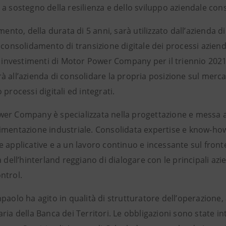
 a sostegno della resilienza e dello sviluppo aziendale co
amento, della durata di 5 anni, sarà utilizzato dall’azienda
 consolidamento di transizione digitale dei processi azienda
di investimenti di Motor Power Company per il triennio 20
à all’azienda di consolidare la propria posizione sul merc
 processi digitali ed integrati.
er Company è specializzata nella progettazione e messa a 
imentazione industriale. Consolidata expertise e know-how 
 applicative e a un lavoro continuo e incessante sul front
a dell’hinterland reggiano di dialogare con le principali a
ntrol.
paolo ha agito in qualità di strutturatore dell’operazione,
ria della Banca dei Territori. Le obbligazioni sono state i