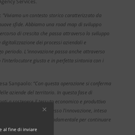
 Agency Services.
:
"Viviamo un contesto storico caratterizzato da
nuove sfide. Abbiamo una road map di sviluppo
 percorso di crescita che passa attraverso lo sviluppo
digitalizzazione dei processi aziendali e
ungo periodo. L’innovazione passa anche attraverso
’interlocutore giusto e in perfetta sintonia con i
ntesa Sanpaolo:
“Con questa operazione si conferma
lle aziende del territorio. In questa fase di
nati a sostenere il tessuto economico e produttivo
petitivo sempre più complesso l’innovazione, intesa
ogie, diventa un fattore fondamentale per continuare
 al fine di inviare