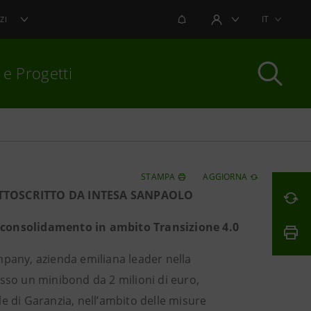
NOTIFICHE
IT
ZI
AREA UTENTE
 e Progetti
per chiudere
STAMPA
AGGIORNA
TTOSCRITTO DA INTESA SANPAOLO
e consolidamento in ambito Transizione 4.0
any, azienda emiliana leader nella
esso un minibond da 2 milioni di euro,
e di Garanzia, nell’ambito delle misure