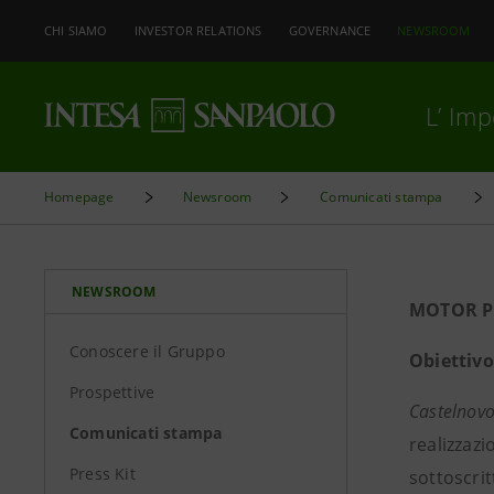
CHI SIAMO
INVESTOR RELATIONS
GOVERNANCE
NEWSROOM
L’ Im
Homepage
Newsroom
Comunicati stampa
NEWSROOM
MOTOR P
Conoscere il Gruppo
Obiettivo
Prospettive
Castelnovo
Comunicati stampa
realizzaz
Press Kit
sottoscrit