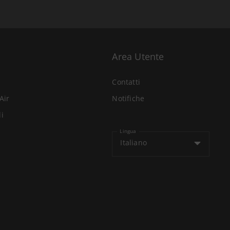
Area Utente
Contatti
Air
Notifiche
li
Lingua
Italiano