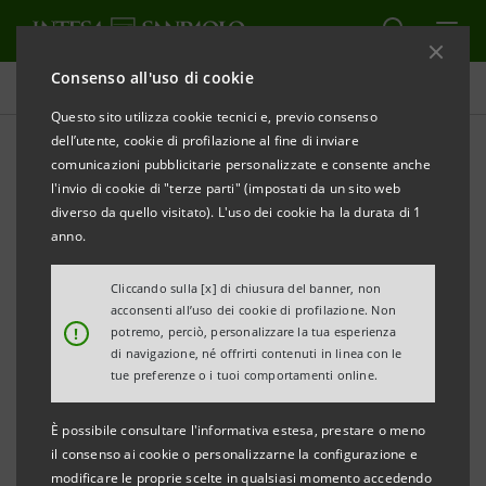
Consenso all'uso di cookie
Comunicati stampa
Questo sito utilizza cookie tecnici e, previo consenso
dell’utente, cookie di profilazione al fine di inviare
STAMPA
AGGIORNA
comunicazioni pubblicitarie personalizzate e consente anche
Sicurezza informatica: al via campagna di
l'invio di cookie di "terze parti" (impostati da un sito web
informazione
diverso da quello visitato). L'uso dei cookie ha la durata di 1
per un uso sicuro di canali e strumenti digitali
anno.
Cliccando sulla [x] di chiusura del banner, non
acconsenti all’uso dei cookie di profilazione. Non
!
potremo, perciò, personalizzare la tua esperienza
All’iniziativa, promossa dal CERTFin, partecipano Banca
di navigazione, né offrirti contenuti in linea con le
d’Italia, Abi, Ivass, Banca Mediolanum, Banca Popolare
tue preferenze o i tuoi comportamenti online.
del Lazio, Banca Sella, BPER Banca, Gruppo Cassa
È possibile consultare l'informativa estesa, prestare o meno
Centrale, Cassa di Ravenna, Credem, Generali, Iccrea, ING,
il consenso ai cookie o personalizzarne la configurazione e
Intesa Sanpaolo, UniCredit.
modificare le proprie scelte in qualsiasi momento accedendo