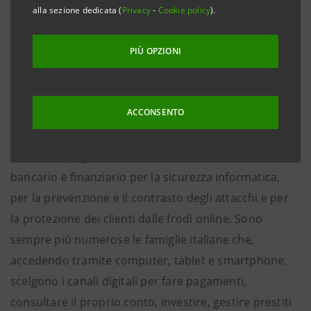
alla sezione dedicata (
Privacy
-
Cookie policy
).
Il CERTFin insieme con Banca d’Italia, Abi, Ivass, Banca
Mediolanum, Banca Popolare del Lazio, Banca Sella,
PIÙ OPZIONI
BPER Banca, Gruppo Cassa Centrale, Cassa di
Ravenna, Credem, Generali, Iccrea, ING, Intesa
Sanpaolo e UniCredit dà il via alla campagna “I
ACCONSENTO
Navigati – Informati e Sicuri”.
Cresce l’impegno delle Istituzioni e del settore
bancario e finanziario per la sicurezza informatica,
per la prevenzione e il contrasto degli attacchi e per
la protezione dei clienti dalle frodi online. Sono
sempre più numerose le famiglie italiane che,
accedendo tramite computer, tablet e smartphone,
scelgono i canali digitali per fare pagamenti,
consultare il proprio conto, investire, gestire prestiti