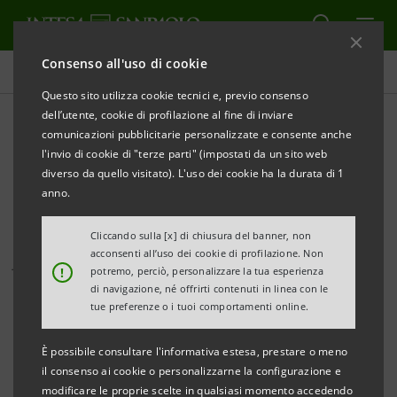
Consenso all'uso di cookie
Comunicati stampa
Questo sito utilizza cookie tecnici e, previo consenso
dell’utente, cookie di profilazione al fine di inviare
STAMPA
AGGIORNA
comunicazioni pubblicitarie personalizzate e consente anche
Al via il primo Opening Future Day
l'invio di cookie di "terze parti" (impostati da un sito web
diverso da quello visitato). L'uso dei cookie ha la durata di 1
Dalle infrastrutture alle skill digitali, le nuove leve
anno.
strategiche per lo sviluppo del territorio con un focus su
opportunità economiche e dinamiche occupazionali
Cliccando sulla [x] di chiusura del banner, non
acconsenti all’uso dei cookie di profilazione. Non
favorite dall'innovazione digitale
!
potremo, perciò, personalizzare la tua esperienza
di navigazione, né offrirti contenuti in linea con le
Secondo una ricerca svolta dall’Università di Torino la
tue preferenze o i tuoi comportamenti online.
digitalizzazione del tessuto produttivo regionale dovuta ai
È possibile consultare l'informativa estesa, prestare o meno
nuovi Data Center (DC) vale circa 1,7 miliardi di euro e si
il consenso ai cookie o personalizzarne la configurazione e
stima la creazione di 30.000 nuovi posti di lavoro
modificare le proprie scelte in qualsiasi momento accedendo