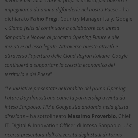
lavoro e per valorizzare la propria attività, per questo ci
impegniamo da anni a diffonderle nel nostro Paese –
ha
dichiarato
Fabio Fregi
, Country Manager Italy, Google
-. Siamo felici di continuare a collaborare con Intesa
Sanpaolo e Noovle al progetto Opening Future e alle
iniziative ad esso legate. Attraverso queste attività e
attraverso l'apertura delle Cloud Region italiane, Google
continuerà a supportare la crescita economica del
territorio e del Paese
”.
“Le iniziative presentate nell’ambito del primo Opening
Future Day dimostrano come la partnership avviata da
Intesa Sanpaolo, TIM e Google stia andando nella giusta
direzione
–
ha sottolineato
Massimo Proverbio
, Chief
IT, Digital & Innovation Officer di Intesa Sanpaolo
-
.
La
ricerca presentata dall’Università degli Studi di Torino