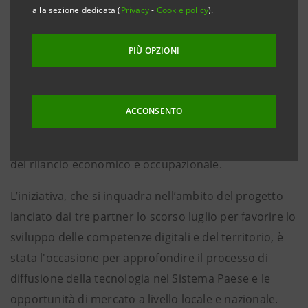
alla sezione dedicata (
Privacy
-
Cookie policy
).
Torino, 6 dicembre 2021
– Si è tenuto oggi, presso OGR
Torino, l’hub di innovazione e cultura contemporanea
PIÙ OPZIONI
interamente recuperato da Fondazione CRT,
l’
Opening Future Day
, un evento promosso da
Intesa Sanpaolo
,
Google Cloud
e
Noovle
, cloud
ACCONSENTO
company del
Gruppo TIM
, per fare il punto sul
digitale come elemento di inclusione sociale e motore
del rilancio economico e occupazionale.
L’iniziativa, che si inquadra nell’ambito del progetto
lanciato dai tre partner lo scorso luglio per favorire lo
sviluppo delle competenze digitali e del territorio, è
stata l'occasione per approfondire il processo di
diffusione della tecnologia nel Sistema Paese e le
opportunità di mercato a livello locale e nazionale.