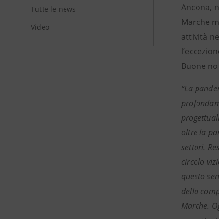
Ancona, n
Tutte le news
Marche men
Video
attività n
l’eccezio
Buone noti
“La pande
profondame
progettual
oltre la p
settori. Re
circolo viz
questo serv
della compe
Marche. Og