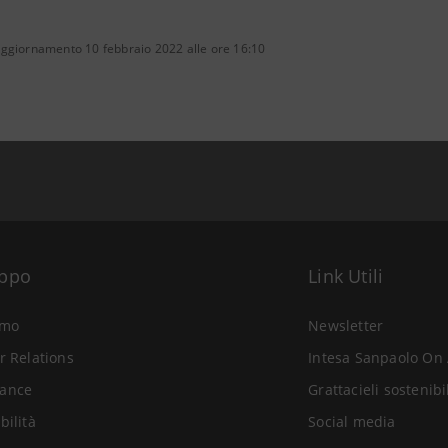
aggiornamento 10 febbraio 2022 alle ore 16:10
uppo
Link Utili
amo
Newsletter
r Relations
Intesa Sanpaolo On 
ance
Grattacieli sostenibi
bilità
Social media