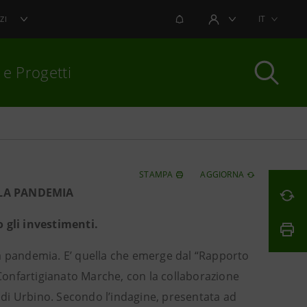
NOTIFICHE
IT
ZI
AREA UTENTE
 e Progetti
per chiudere
STAMPA
AGGIORNA
 LA PANDEMIA
o gli investimenti.
 la pandemia. E’ quella che emerge dal “Rapporto
onfartigianato Marche, con la collaborazione
” di Urbino. Secondo l’indagine, presentata ad