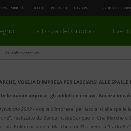
SOSTENIBILITÀ
SOCIALE
RESEARCH
CAREERS
PRODOTTI E SERVI
pegno
La Forza del Gruppo
Eventi
Dettaglio comunicato
premi
Invio
per cercare o
ESC
RCHE, VOGLIA D’IMPRESA PER LASCIARSI ALLE SPALLE
o le nuove imprese, gli addetti e i ricavi. Ancora in cal
 febbraio 2022 -
Voglia d’impresa, per lasciarsi alle spalle
che”, realizzato da Banca Intesa Sanpaolo, Cna Marche e C
ersità Politecnica delle Marche e dell’Università “Carlo Bo