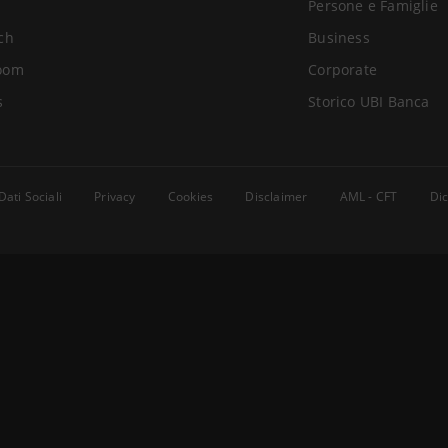
Persone e Famiglie
ch
Business
oom
Corporate
s
Storico UBI Banca
Dati Sociali
Privacy
Cookies
Disclaimer
AML - CFT
Dic