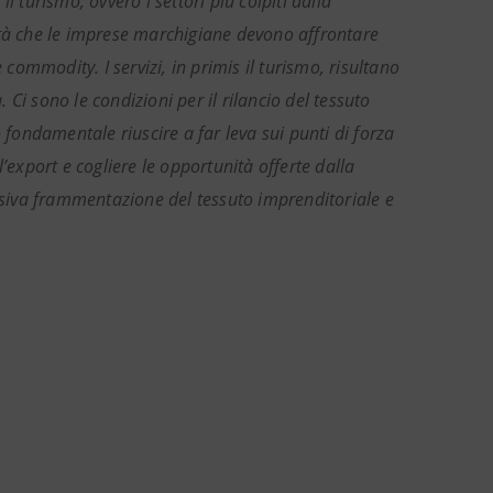
 turismo, ovvero i settori più colpiti dalla
icità che le imprese marchigiane devono affrontare
 commodity. I servizi, in primis il turismo, risultano
Ci sono le condizioni per il rilancio del tessuto
 fondamentale riuscire a far leva sui punti di forza
’export e cogliere le opportunità offerte dalla
essiva frammentazione del tessuto imprenditoriale e