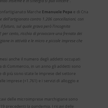
ndo insieme e in sinergia si può vincere”.
Confartigianato Marche
Emanuele Pepa
e di Cna
e dell’artigianato contro 1.206 cancellazioni, con
 il futuro, sul quale grava però l’incognita
 2 per cento, rischia di provocare una frenata dei
giane in attività e le micro e piccole imprese che
 mesi anche il numero degli addetti occupati
a di Commercio, in un anno gli addetti sono
 di più sono state le imprese del settore
lle imprese (+1.761) e i servizi di alloggio e
ricavi delle microimprese marchigiane sono
019 precedenti la pandemia. I ricavi delle