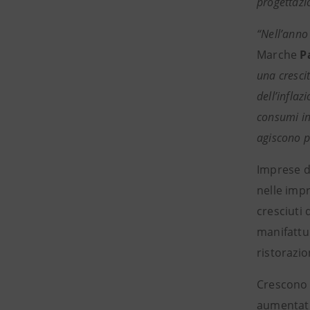
progettazi
“Nell’anno
Marche
P
una crescit
dell’inflaz
consumi int
agiscono p
Imprese d
nelle imp
cresciuti 
manifattur
ristorazio
Crescono 
aumentati 