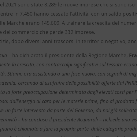
el 2021 sono state 8.289 le nuove imprese che si sono iscr
tre in 7.450 hanno cessato l’attività, con un saldo positiv
elle Marche erano 145.609. A trainare la crescita del numero 
ne del commercio che perde 332 imprese.
zie, dopo diversi anni trascorsi in territorio negativo, anch
mia
– ha dichiarato il presidente della Regione Marche,
Fr
nte la crescita, con contraccolpi significativi sul tessuto eco
ità. Stiamo ora assistendo a una fase nuova, con segnali di mi
andemia, cercando di usufruire delle possibilità offerte dal PNR
sta la forte preoccupazione determinata dagli elevati costi per l
ioso: dall’energia al caro per le materie prime, fino al prodotto 
e un forte intervento da parte del Governo, da noi già sollecita
titività – ha concluso il presidente Acquaroli – richiede una vi
nuno è chiamato a fare la propria parte, dalle categorie produtt