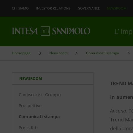
CHI SIAMO
INVESTOR RELATIONS
GOVERNANCE
NEWSROOM
L’ Im
Homepage
Newsroom
Comunicati stampa
NEWSROOM
TREND MA
Conoscere il Gruppo
In aument
Prospettive
Ancona, 10
Comunicati stampa
Trend Mar
Press Kit
della Univ