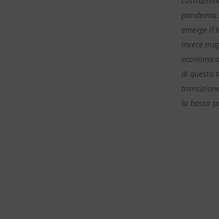
costruzioni
pandemia. I
emerge il t
invece mag
economico m
di questo t
transizion
la bassa p