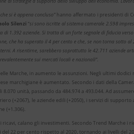
one di strategie a supporto dello sviluppo dell’economia. Lavora
 che si è appena concluso”
hanno affermato i presidenti di 
aolo Silenzi
“
si sono iscritte al sistema camerale 2.598 impres
a di 1.392 aziende. Si tratta di un forte segnale di fiducia verso
ione, che ha superato il 4 per cento e che, se non torna sotto al
erni. A risentirne, sarebbero soprattutto le 42.711 aziende arti
revalentemente sui mercati locali e nazionali”.
elle Marche, in aumento le assunzioni. Negli ultimi dodici
rese marchigiane è aumentato. Secondo i dati della Camer
di 8.070 unità, passando da 484.974 a 493.044. Ad assumere
iero (+2067), le aziende edili (+2050), i servizi di supporto a
ne (+1.306).
i ricavi, calano gli investimenti. Secondo Trend Marche i 
del 22 per cento rispetto al 2020, tornando ai livelli del 2