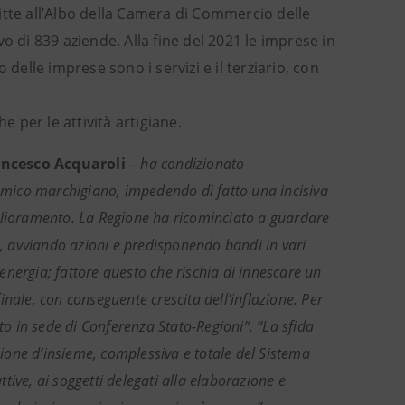
itte all’Albo della Camera di Commercio delle
o di 839 aziende. Alla fine del 2021 le imprese in
delle imprese sono i servizi e il terziario, con
e per le attività artigiane.
ancesco Acquaroli
–
ha condizionato
nomico marchigiano, impedendo di fatto una incisiva
glioramento. La Regione ha ricominciato a guardare
R, avviando azioni e predisponendo bandi in vari
’energia; fattore questo che rischia di innescare un
finale, con conseguente crescita dell’inflazione. Per
to in sede di Conferenza Stato-Regioni”. “La sfida
sione d’insieme, complessiva e totale del Sistema
ive, ai soggetti delegati alla elaborazione e