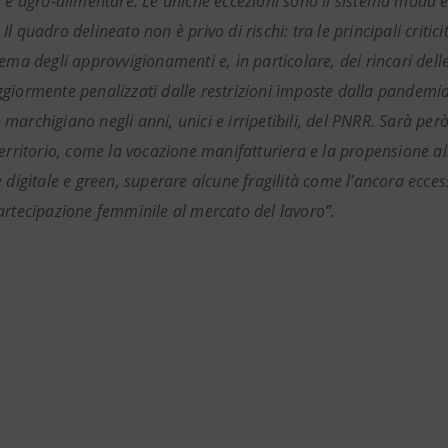
 e agro-alimentare. Le uniche eccezioni sono il sistema moda e il
l quadro delineato non è privo di rischi: tra le principali crit
ema degli approvvigionamenti e, in particolare, dei rincari delle
giormente penalizzati dalle restrizioni imposte dalla pandemia. 
archigiano negli anni, unici e irripetibili, del PNRR. Sarà però
erritorio, come la vocazione manifatturiera e la propensione all
e digitale e green, superare alcune fragilità come l’ancora ecc
artecipazione femminile al mercato del lavoro”.