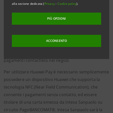
alla sezione dedicata (
Privacy
-
Cookie policy
).
crescita per garantire un’offerta sempre più
aggiornata e completa. Grazie alla partnership con
PIÙ OPZIONI
Intesa Sanpaolo
e
BANCOMAT S.p.A.
, a breve sarà
disponibile
Huawei Pay
,
il wallet di pagamento
che
consentirà ai titolari di una carta emessa da Intesa
ACCONSENTO
Sanpaolo su circuito PagoBANCOMAT® di utilizzare il
proprio smartphone Huawei per effettuare
pagamenti contactless nei negozi.
Per utilizzare Huawei Pay è necessario semplicemente
possedere un dispositivo Huawei che supporta la
tecnologia NFC (Near Field Communication), che
consente i pagamenti senza contatto, ed essere
titolare di una carta emessa da Intesa Sanpaolo su
circuito PagoBANCOMAT®. Intesa Sanpaolo sarà la