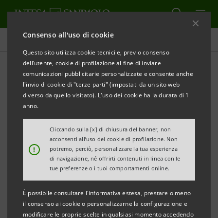
Consenso all'uso di cookie
Comunicati stampa
Questo sito utilizza cookie tecnici e, previo consenso
dell’utente, cookie di profilazione al fine di inviare
STAMPA
AGGIORNA
comunicazioni pubblicitarie personalizzate e consente anche
Al Mobile World Congress 2022
l'invio di cookie di "terze parti" (impostati da un sito web
Huawei, Intesa Sanpaolo e BANCOMAT S.p.A.
diverso da quello visitato). L'uso dei cookie ha la durata di 1
annunciano Huawei Pay in Italia
anno.
Cliccando sulla [x] di chiusura del banner, non
acconsenti all’uso dei cookie di profilazione. Non
!
potremo, perciò, personalizzare la tua esperienza
A breve, per la prima volta in Italia e in Europa, sarà
di navigazione, né offrirti contenuti in linea con le
possibile utilizzare Huawei Pay
per pagare con le carte
tue preferenze o i tuoi comportamenti online.
emesse su circuito PagoBANCOMAT® di Intesa Sanpaolo
È possibile consultare l'informativa estesa, prestare o meno
Milano, 28 febbraio 2022
– L’ecosistema di servizi
il consenso ai cookie o personalizzarne la configurazione e
modificare le proprie scelte in qualsiasi momento accedendo
Huawei Mobile Services
(HMS) prosegue la sua