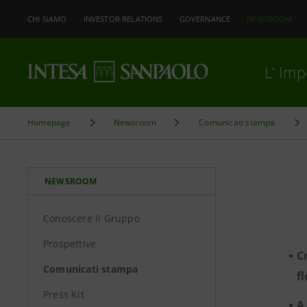
CHI SIAMO
INVESTOR RELATIONS
GOVERNANCE
NEWSROOM
L’ Im
Homepage
Newsroom
Comunicati stampa
NEWSROOM
Conoscere il Gruppo
Prospettive
C
Comunicati stampa
f
Press Kit
A