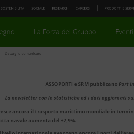
SOSTENIBILITÀ
SOCIALE
RESEARCH
CAREERS
PRODOTTI E SERVI
pegno
La Forza del Gruppo
Eventi
Dettaglio comunicato
premi
Invio
per cercare o
ESC
ASSOPORTI e SRM pubblicano
Port I
La newsletter con le statistiche ed i dati aggiornati su
resce ancora il trasporto marittimo mondiale in termini 
lotta navale aumenta del +2,9%.
 livello internazionale avanzano ancora i porti dell’are