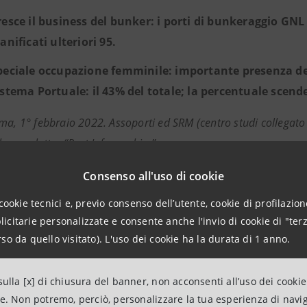
resce il business del bunker: i porti di bunkeraggio GN
anificati ulteriori 95.
peciale occupazione femminile: importante presenza dell
istema Portuale: il 43% del totale; la percentuale scende
ma, 1° febbraio 2022. Assoporti ed SRM (centro studi collega
la newsletter “Port Infographics”.
è stato interamente realizzato attraverso l’uso di infografi
Consenso all'uso di cookie
e immediata del fenomeno oggetto di analisi e delle princip
cookie tecnici e, previo consenso dell’utente, cookie di profilazione
citarie personalizzate e consente anche l'invio di cookie di "terz
tter vuole offrire agli operatori uno spaccato sul Medite
ualità a livello globale, nonché il posizionamento dell’Italia
so da quello visitato). L'uso dei cookie ha la durata di 1 anno.
 con i riflessi sul commercio internazionale.
informazioni la pubblicazione si sofferma, oltre che sui
ulla [x] di chiusura del banner, non acconsenti all’uso dei cookie
come l’impennata dei noli, la ridotta affidabilità dei serv
ne. Non potremo, perciò, personalizzare la tua esperienza di navi