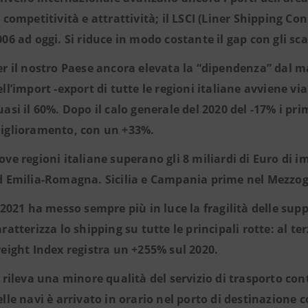
i competitività e attrattività; il LSCI (Liner Shipping C
006 ad oggi. Si riduce in modo costante il gap con gli sc
er il nostro Paese ancora elevata la “dipendenza” dal 
ell’import -export di tutte le regioni italiane avviene v
uasi il 60%. Dopo il calo generale del 2020 del -17% i pr
iglioramento, con un +33%.
ove regioni italiane superano gli 8 miliardi di Euro di
d Emilia-Romagna. Sicilia e Campania prime nel Mezzog
l 2021 ha messo sempre più in luce la fragilità delle sup
aratterizza lo shipping su tutte le principali rotte: al 
reight Index registra un +255% sul 2020.
i rileva una minore qualità del servizio di trasporto co
elle navi è arrivato in orario nel porto di destinazione c