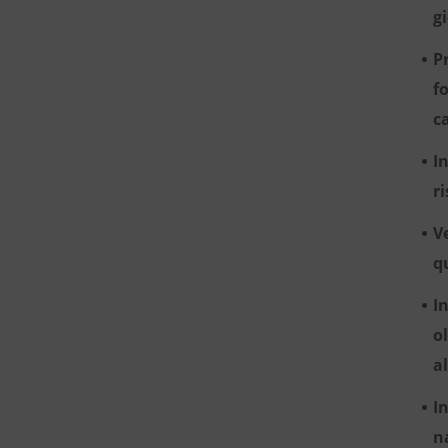
g
P
f
c
I
r
V
q
I
ol
a
I
n