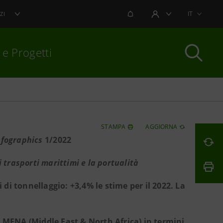
NOTIFICHE
IT
ZI
AREA UTENTE
 e Progetti
per chiudere
STAMPA
AGGIORNA
nfographics
1/2022
i trasporti marittimi e la portualità
di tonnellaggio: +3,4% le stime per il 2022. La
a MENA (Middle East & North Africa) in termini