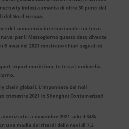
onnectivity Index) aumenta di oltre 30 punti dal
ali del Nord Europa.
mare del commercio internazionale: un terzo
ia nave; per il Mezzogiorno questo dato diventa
imi 6 mesi del 2021 mostrano chiari segnali di
 import-export marittimo. In testa Lombardia
iorno.
ply chain globali. L’impennata dei noli
terzo trimestre 2021 lo Shanghai Containerized
ntainerizzato: a novembre 2021 solo il 34%
on una media dei ritardi delle navi di 7,3