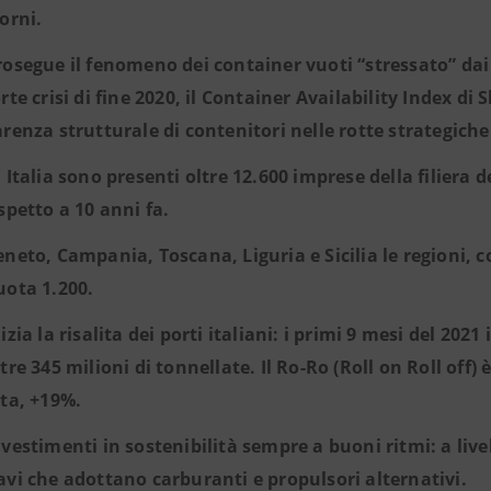
iorni.
rosegue il fenomeno dei container vuoti “stressato” dai 
orte crisi di fine 2020, il Container Availability Index
arenza strutturale di contenitori nelle rotte strategiche
n Italia sono presenti oltre 12.600 imprese della filiera d
ispetto a 10 anni fa.
eneto, Campania, Toscana, Liguria e Sicilia le regioni,
uota 1.200.
nizia la risalita dei porti italiani: i primi 9 mesi del 20
tre 345 milioni di tonnellate. Il Ro-Ro (Roll on Roll off) 
lta, +19%.
nvestimenti in sostenibilità sempre a buoni ritmi: a livel
avi che adottano carburanti e propulsori alternativi.