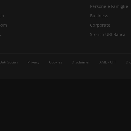
Persone e Famiglie
ch
Business
oom
Corporate
s
Storico UBI Banca
Dati Sociali
Privacy
Cookies
Disclaimer
AML - CFT
Dic