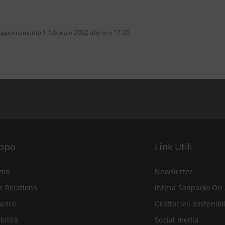
aggiornamento 1 febbraio 2022 alle ore 17:20
uppo
Link Utili
amo
Newsletter
r Relations
Intesa Sanpaolo On 
ance
Grattacieli sostenibi
bilità
Social media