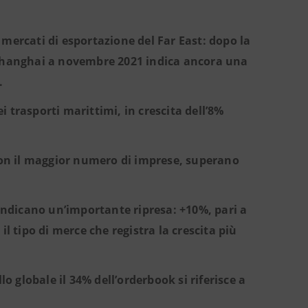
mercati di esportazione del Far East: dopo la
 di Shanghai a novembre 2021 indica ancora una
.
ei trasporti marittimi, in crescita dell’8%
 con il maggior numero di imprese, superano
21 indicano un’importante ripresa: +10%, pari a
è il tipo di merce che registra la crescita più
lo globale il 34% dell’orderbook si riferisce a