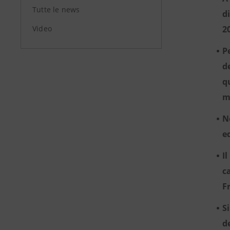
Tutte le news
d
Video
2
P
d
q
m
N
e
I
c
F
S
d