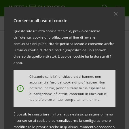
Consenso all'uso di cookie
Comunicati stampa
Questo sito utilizza cookie tecnici e, previo consenso
dell’utente, cookie di profilazione al fine di inviare
STAMPA
AGGIORNA
comunicazioni pubblicitarie personalizzate e consente anche
NOTA STAMPA
l'invio di cookie di "terze parti" (impostati da un sito web
diverso da quello visitato). L'uso dei cookie ha la durata di 1
BONUS EDILIZI: OGGI LA TAPPA DEL TOUR DI INTESA
anno.
SANPAOLO PER ILLUSTRARE ALLE IMPRESE DELLA
VALLE D’AOSTA LE NOVITÀ NORMATIVE
Cliccando sulla [x] di chiusura del banner, non
acconsenti all’uso dei cookie di profilazione. Non
• Superbonus, Ecobonus e Sismabonus: evento in live
!
potremo, perciò, personalizzare la tua esperienza
streaming per fare chiarezza sul tema delle
di navigazione, né offrirti contenuti in linea con le
tue preferenze o i tuoi comportamenti online.
agevolazioni fiscali previste dalla legge
È possibile consultare l'informativa estesa, prestare o meno
• In Valle d’Aosta Intesa Sanpaolo sta acquisendo 29
il consenso ai cookie o personalizzarne la configurazione e
milioni di crediti fiscali provenienti da imprese
modificare le proprie scelte in qualsiasi momento accedendo