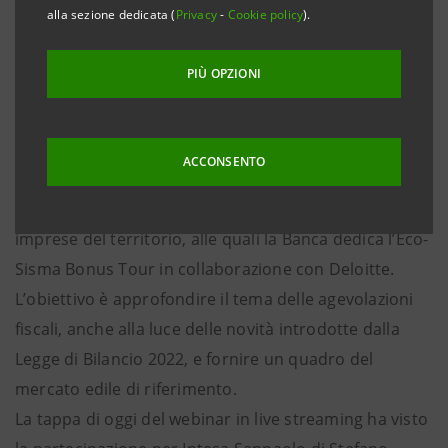
alla sezione dedicata (
Privacy
-
Cookie policy
).
• Sicurezza e trasparenza alla base delle verifiche
documentali di ogni pratica grazie alla piattaforma
PIÙ OPZIONI
gestita con Deloitte
Torino, 16 febbraio 2022 – Intesa Sanpaolo è tra le
realtà più attive nella cessione del credito legata ai
ACCONSENTO
bonus edilizi del Sistema Casa. Si tratta di uno
strumento particolarmente importante per le
imprese del territorio, alle quali la Banca dedica l’Eco-
Sisma Bonus Tour in collaborazione con Deloitte.
L’obiettivo è approfondire il tema delle agevolazioni
fiscali, anche alla luce delle novità introdotte dalla
Legge di Bilancio 2022, e fornire un quadro del
mercato edile di riferimento.
La tappa di oggi del webinar in live streaming ha visto