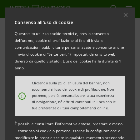
Consenso all'uso di cookie
Comunicati stampa
Questo sito utilizza cookie tecnici e, previo consenso
dell’utente, cookie di profilazione al fine di inviare
STAMPA
AGGIORNA
comunicazioni pubblicitarie personalizzate e consente anche
EMILIA-ROMAGNA: INTESA SANPAOLO SOSTIENE IL
l'invio di cookie di "terze parti" (impostati da un sito web
PROGETTO “RAGAZZI IN CAMMINO”
diverso da quello visitato). L'uso dei cookie ha la durata di 1
anno.
AL CENTRO DELL’INIZIATIVA “CASA, FORMAZIONE E
LAVORO” PER I NEO-MAGGIORENNI PROVENIENTI
Cliccando sulla [x] di chiusura del banner, non
acconsenti all’uso dei cookie di profilazione. Non
DA SITUAZIONI DIFFICILI
!
potremo, perciò, personalizzare la tua esperienza
di navigazione, né offrirti contenuti in linea con le
• Obiettivo del progetto dell’organizzazione di
tue preferenze o i tuoi comportamenti online.
volontariato emiliana “Agevolando” il sostegno ai
È possibile consultare l'informativa estesa, prestare o meno
giovani Care Leavers nel raggiungere la propria
il consenso ai cookie o personalizzarne la configurazione e
indipendenza personale e professionale
modificare le proprie scelte in qualsiasi momento accedendo