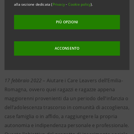
• Previsti percorsi personalizzati per ragazzi dai 17
alla sezione dedicata (
Privacy
-
Cookie policy
).
ai 25 anni provenienti da percorsi di accoglienza
“fuori famiglia”
PIÙ OPZIONI
• L’iniziativa è sostenuta da Intesa Sanpaolo, in
collaborazione con Fondazione Cesvi, attraverso
l’Iniziativa Formula, progetto attivo sulla
ACCONSENTO
piattaforma di crowdfunding del Gruppo
17 febbraio 2022 –
Aiutare i Care Leavers dell’Emilia-
Romagna, ovvero quei ragazzi e ragazze appena
maggiorenni provenienti da un periodo dell’infanzia o
dell’adolescenza trascorso in comunità di accoglienza,
case famiglia o in affido, a raggiungere la propria
autonomia e indipendenza personale e professionale.