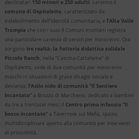
destinatari
150 minori e 250 adulti
, saranno il
comune di Ospitaletto
, caratterizzato da
indebolimento dell’identità comunitaria, e
l’Alta Valle
Trompia
che con i suoi 8 Comuni montani registra
una particolare carenza di servizi per minorenni. Qui
sorgono
tre realtà
:
la Fattoria didattica solidale
Piccolo Ranch
, nella “Cascina Cattafame” di
Ospitaletto, sede di due comunità per minorenni
maschi in situazioni di grave disagio sociale e
devianza;
l’Asilo nido di comunità “Il Sentiero
Incantato”
a Brozzo di Marcheno, dedicato a bambini
da tre a trentasei mesi; il
Centro prima infanzia “Il
bosco incantato”
a Tavernole sul Mella
,
spazio
multidisciplinare aperto alla comunità per interventi
di prossimità.