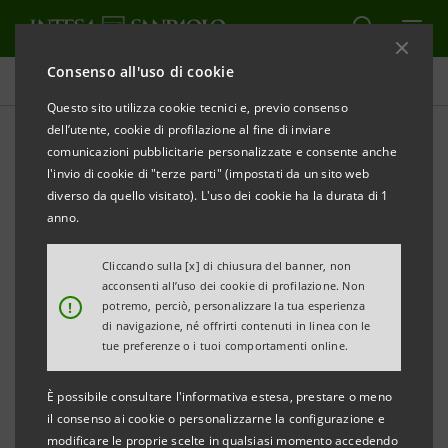
Consenso all'uso di cookie
Comunicati stampa
Questo sito utilizza cookie tecnici e, previo consenso
dell’utente, cookie di profilazione al fine di inviare
STAMPA
AGGIORNA
comunicazioni pubblicitarie personalizzate e consente anche
l'invio di cookie di "terze parti" (impostati da un sito web
diverso da quello visitato). L'uso dei cookie ha la durata di 1
COMUNICATO STAMPA
anno.
INTESA SANPAOLO E FONDAZIONE CESVI
Cliccando sulla [x] di chiusura del banner, non
SOSTENGONO
"LUOGHI COMUNI PER DIRE, FARE,
acconsenti all’uso dei cookie di profilazione. Non
!
potremo, perciò, personalizzare la tua esperienza
IMPARARE E CRESCERE INSIEME"
PER PROMUOVERE
di navigazione, né offrirti contenuti in linea con le
L’INCLUSIONE SOCIALE
tue preferenze o i tuoi comportamenti online.
È possibile consultare l'informativa estesa, prestare o meno
il consenso ai cookie o personalizzarne la configurazione e
·
Il progetto realizzato da Fraternità Impronta
modificare le proprie scelte in qualsiasi momento accedendo