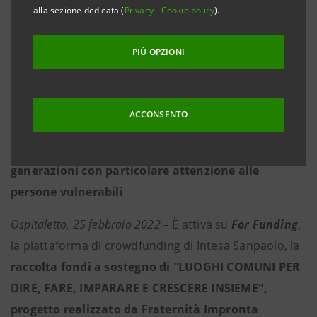
Cooperativa Sociale, sostenuto da Intesa Sanpaolo
alla sezione dedicata (
Privacy
-
Cookie policy
).
e Fondazione Cesvi, vuole promuovere l’inclusione
sociale di minori, famiglie ed anziani della
PIÙ OPZIONI
provincia di Brescia
·
Tre spazi comunitari sul territorio per
ACCONSENTO
contrastare la povertà educativa, culturale,
l’isolamento e l’emarginazione delle giovani
generazioni con particolare attenzione alle
persone vulnerabili
Ospitaletto, 25 febbraio 2022 –
È attiva su
For Funding
,
la piattaforma di crowdfunding di Intesa Sanpaolo, la
raccolta fondi a sostegno di
"
LUOGHI COMUNI PER
DIRE, FARE, IMPARARE E CRESCERE
INSIEME",
progetto realizzato da Fraternità Impronta