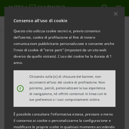
Consenso all'uso di cookie
Comunicati stampa
Questo sito utilizza cookie tecnici e, previo consenso
dell’utente, cookie di profilazione al fine di inviare
STAMPA
AGGIORNA
comunicazioni pubblicitarie personalizzate e consente anche
COMUNICATO STAMPA
l'invio di cookie di "terze parti" (impostati da un sito web
diverso da quello visitato). L'uso dei cookie ha la durata di 1
anno.
TURISMO: DA INTESA SANPAOLO NUOVE RISORSE E
Cliccando sulla [x] di chiusura del banner, non
MISURE
PER FAR COGLIERE ALLE PMI LE
acconsenti all’uso dei cookie di profilazione. Non
!
potremo, perciò, personalizzare la tua esperienza
OPPORTUNITA’ DEL PNRR
di navigazione, né offrirti contenuti in linea con le
tue preferenze o i tuoi comportamenti online.
È possibile consultare l'informativa estesa, prestare o meno
·
La Banca innalza a 1,2 miliardi di euro il
il consenso ai cookie o personalizzarne la configurazione e
plafond
destinato al settore.
modificare le proprie scelte in qualsiasi momento accedendo