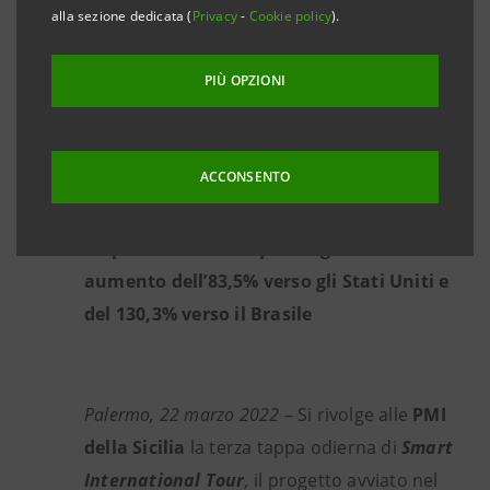
italiana ed estera di Intesa Sanpaolo con
alla sezione dedicata (
Privacy
-
Cookie policy
).
interventi di SACE su agevolazioni e
opportunità offerte dal PNRR
PIÙ OPZIONI
La Sicilia nel 2021 ha esportato circa 1
miliardo di euro verso gli Stati Uniti e 100
ACCONSENTO
milioni verso il Brasile
Rispetto al 2020 l’export regionale è in
aumento dell’83,5% verso gli Stati Uniti e
del 130,3% verso il Brasile
Palermo, 22 marzo 2022
– Si rivolge alle
PMI
della Sicilia
la terza tappa odierna di
Smart
International Tour
,
il
progetto avviato nel