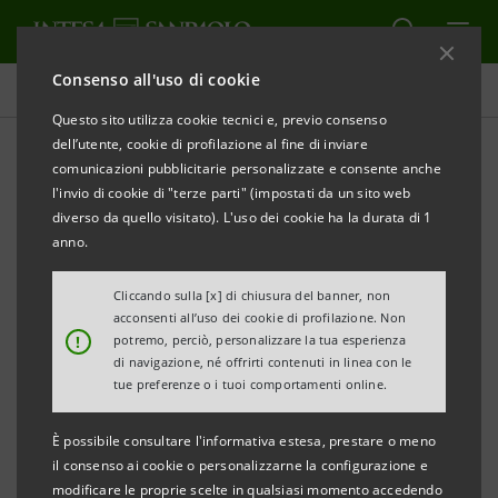
Consenso all'uso di cookie
Comunicati stampa
Questo sito utilizza cookie tecnici e, previo consenso
dell’utente, cookie di profilazione al fine di inviare
STAMPA
AGGIORNA
comunicazioni pubblicitarie personalizzate e consente anche
COMUNICATO STAMPA
l'invio di cookie di "terze parti" (impostati da un sito web
diverso da quello visitato). L'uso dei cookie ha la durata di 1
anno.
CON
SMART INTERNATIONAL TOUR
INTESA
Cliccando sulla [x] di chiusura del banner, non
SANPAOLO E SACE
PROMUOVONO LO SVILUPPO
acconsenti all’uso dei cookie di profilazione. Non
!
potremo, perciò, personalizzare la tua esperienza
ALL’ESTERO DELLE PMI DELLA SICILIA
di navigazione, né offrirti contenuti in linea con le
tue preferenze o i tuoi comportamenti online.
È possibile consultare l'informativa estesa, prestare o meno
Terza tappa per le PMI della Sicilia: focus su
il consenso ai cookie o personalizzarne la configurazione e
Stati Uniti e Brasile, illustrati dalla rete
modificare le proprie scelte in qualsiasi momento accedendo