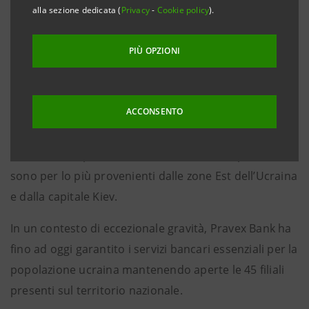
alla sezione dedicata (
Privacy
-
Cookie policy
).
Bergamo, 28 marzo 2022
– Intesa Sanpaolo accoglie a
Bergamo numerosi dipendenti di Pravex Bank e le
PIÙ OPZIONI
loro famiglie costrette a lasciare l’Ucraina. Si tratta
prevalentemente di personale femminile della banca
ACCONSENTO
controllata dal Gruppo con al seguito i figli, oltre alle
famiglie di dipendenti uomini che per la legge
marziale non possono lasciare il Paese. Le persone
sono per lo più provenienti dalle zone Est dell’Ucraina
e dalla capitale Kiev.
In un contesto di eccezionale gravità, Pravex Bank ha
fino ad oggi garantito i servizi bancari essenziali per la
popolazione ucraina mantenendo aperte le 45 filiali
presenti sul territorio nazionale.