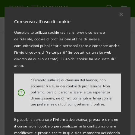
Consenso all'uso di cookie
Comunicati stampa
Questo sito utilizza cookie tecnici e, previo consenso
dell’utente, cookie di profilazione al fine di inviare
STAMPA
AGGIORNA
comunicazioni pubblicitarie personalizzate e consente anche
COMUNICATO STAMPA
l'invio di cookie di "terze parti" (impostati da un sito web
diverso da quello visitato). L'uso dei cookie ha la durata di 1
INTESA SANPAOLO ACCOGLIE IN ITALIA I COLLEGHI
anno.
DELLA CONTROLLATA PRAVEX CHE HANNO
LASCIATO L’UCRAINA
Cliccando sulla [x] di chiusura del banner, non
acconsenti all’uso dei cookie di profilazione. Non
!
potremo, perciò, personalizzare la tua esperienza
·
180 fra dipendenti e loro famiglie saranno
di navigazione, né offrirti contenuti in linea con le
ospitati in oltre 30 appartamenti di proprietà della
tue preferenze o i tuoi comportamenti online.
banca e altre strutture residenziali a Bergamo
È possibile consultare l'informativa estesa, prestare o meno
·
Già arrivato in città un primo gruppo di 60
il consenso ai cookie o personalizzarne la configurazione e
modificare le proprie scelte in qualsiasi momento accedendo
persone