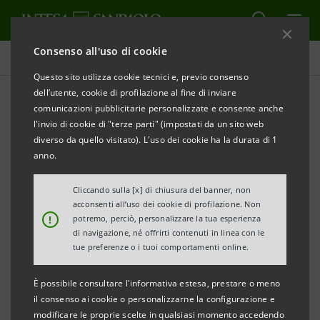
Consenso all'uso di cookie
Comunicati stampa
Questo sito utilizza cookie tecnici e, previo consenso
dell’utente, cookie di profilazione al fine di inviare
STAMPA
AGGIORNA
comunicazioni pubblicitarie personalizzate e consente anche
INTESA SANPAOLO APRE AL PUBBLICO
l'invio di cookie di "terze parti" (impostati da un sito web
diverso da quello visitato). L'uso dei cookie ha la durata di 1
LA GALLERIA DI PALAZZO DEGLI ALBERTI DI PRATO
anno.
Sarà ora possibile ammirare un importante nucleo
Cliccando sulla [x] di chiusura del banner, non
di 90 opere tra cui capolavori
acconsenti all’uso dei cookie di profilazione. Non
!
potremo, perciò, personalizzare la tua esperienza
di Bellini, Caravaggio, Bronzino, Filippo Lippi
di navigazione, né offrirti contenuti in linea con le
tue preferenze o i tuoi comportamenti online.
Prato, 24 marzo 2022 –
Intesa Sanpaolo
annuncia
È possibile consultare l'informativa estesa, prestare o meno
l’apertura al pubblico dal 25 marzo della Galleria di
il consenso ai cookie o personalizzarne la configurazione e
Palazzo degli Alberti a Prato
, fortemente voluta dal
modificare le proprie scelte in qualsiasi momento accedendo