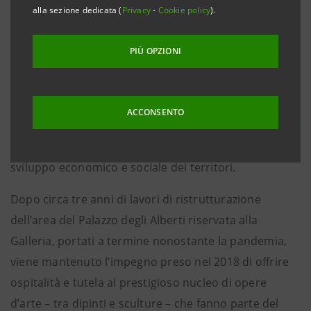
Gruppo per consentire la fruizione pubblica di un
alla sezione dedicata (
Privacy
-
Cookie policy
).
importante nucleo di 90 opere della collezione
appartenuta alla Cassa di Risparmio di Prato, oggi
PIÙ OPZIONI
proprietà di Banca Popolare di Vicenza S.p.A. in L.C.A.
L’iniziativa, realizzata dal Progetto Cultura della
ACCONSENTO
Banca, si inserisce nelle attività ESG del Gruppo volte
a contribuire alla crescita culturale del Paese e allo
sviluppo economico e sociale dei territori.
Dopo circa tre anni di lavori di ristrutturazione
dell’area del Palazzo degli Alberti riservata alla
Galleria, portati a termine nonostante la pandemia,
viene mantenuto l’impegno preso nel 2018 di offrire
ospitalità e tutela al prestigioso nucleo di opere
d’arte – tra dipinti e sculture – che fanno parte del