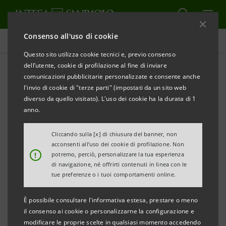
Consenso all'uso di cookie
Comunicati stampa
Questo sito utilizza cookie tecnici e, previo consenso
dell’utente, cookie di profilazione al fine di inviare
STAMPA
AGGIORNA
comunicazioni pubblicitarie personalizzate e consente anche
INTESA SANPAOLO RAFFORZA LA BANCA DEI
l'invio di cookie di "terze parti" (impostati da un sito web
TERRITORI:
diverso da quello visitato). L'uso dei cookie ha la durata di 1
anno.
NUOVE STRUTTURE A SUPPORTO DEI TERRITORI
Cliccando sulla [x] di chiusura del banner, non
E DELLA CLIENTELA DEL GRUPPO
acconsenti all’uso dei cookie di profilazione. Non
!
potremo, perciò, personalizzare la tua esperienza
di navigazione, né offrirti contenuti in linea con le
tue preferenze o i tuoi comportamenti online.
Focalizzazione sull’evoluzione digitale del
È possibile consultare l'informativa estesa, prestare o meno
Gruppo
il consenso ai cookie o personalizzarne la configurazione e
modificare le proprie scelte in qualsiasi momento accedendo
Ricambio generazionale e valorizzazione