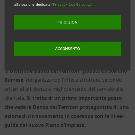
alla sezione dedicata (
Privacy
-
Cookie policy
).
dei talenti femminili
Barrese: la Divisione sempre più motore
PIÙ OPZIONI
della distribuzione di prodotti e servizi di
wealth management, protection &
advisory
ACCONSENTO
Torino/Milano, 4 marzo 2022
– Intesa Sanpaolo rafforza
la
Divisione Banca dei Territori
, guidata da
Stefano
Barrese
, riorganizzando l’intera struttura secondo
criteri di efficienza e miglioramento del servizio alla
clientela.
Si tratta di un primo importante passo
che vede la Banca dei Territori protagonista di una
azione di rinnovamento in coerenza con le linee-
guida del nuovo Piano d’Impresa.