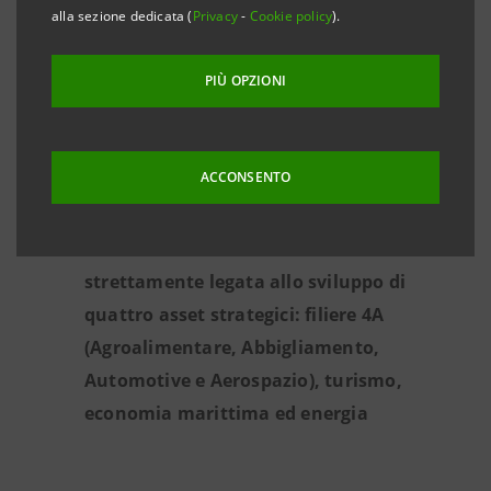
alla sezione dedicata (
Privacy
-
Cookie policy
).
Plafond nazionale di 150 miliardi di euro, di
cui 10 miliardi destinati alle aziende della
PIÙ OPZIONI
Campania, dedicato a innovazione e
transizione digitale, sostenibilità,
rafforzamento patrimoniale e sostegno
ACCONSENTO
alle filiere in coerenza con il PNRR
La crescita dell’economia salernitana è
strettamente legata allo sviluppo di
quattro asset strategici: filiere 4A
(Agroalimentare, Abbigliamento,
Automotive e Aerospazio), turismo,
economia marittima ed energia