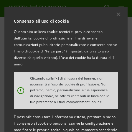
Consenso all'uso di cookie
Comunicati stampa
Questo sito utilizza cookie tecnici e, previo consenso
dell’utente, cookie di profilazione al fine di inviare
STAMPA
AGGIORNA
comunicazioni pubblicitarie personalizzate e consente anche
COMUNICATO STAMPA
l'invio di cookie di "terze parti" (impostati da un sito web
diverso da quello visitato). L'uso dei cookie ha la durata di 1
NUOVO ACCORDO TRA CONFINDUSTRIA E INTESA
anno.
SANPAOLO
Cliccando sulla [x] di chiusura del banner, non
LE OPPORTUNITA’ PER LE IMPRESE SALERNITANE
acconsenti all’uso dei cookie di profilazione. Non
!
potremo, perciò, personalizzare la tua esperienza
di navigazione, né offrirti contenuti in linea con le
tue preferenze o i tuoi comportamenti online.
Oggi a Salerno la quinta tappa del
È possibile consultare l'informativa estesa, prestare o meno
roadshow
territoriale di presentazione del
il consenso ai cookie o personalizzarne la configurazione e
protocollo siglato lo scorso ottobre
modificare le proprie scelte in qualsiasi momento accedendo