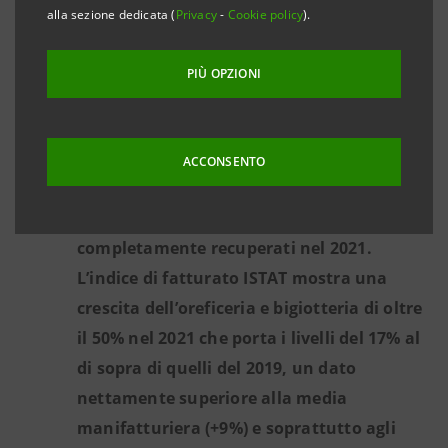
alla sezione dedicata (
Privacy
-
Cookie policy
).
sul settore contenuti nella Scheda
Statistica, pubblicata dal 2005.
PIÙ OPZIONI
L’inchiesta, condotta prima della guerra in
Ucraina ma aggiornata negli ultimi giorni,
conferma gli ottimi risultati del 2021: quasi
ACCONSENTO
il 60% degli intervistati o non ha subito cali
del fatturato nel 2020 o li ha già
completamente recuperati nel 2021.
L’indice di fatturato ISTAT mostra una
crescita dell’oreficeria e bigiotteria di oltre
il 50% nel 2021 che porta i livelli del 17% al
di sopra di quelli del 2019, un dato
nettamente superiore alla media
manifatturiera (+9%) e soprattutto agli