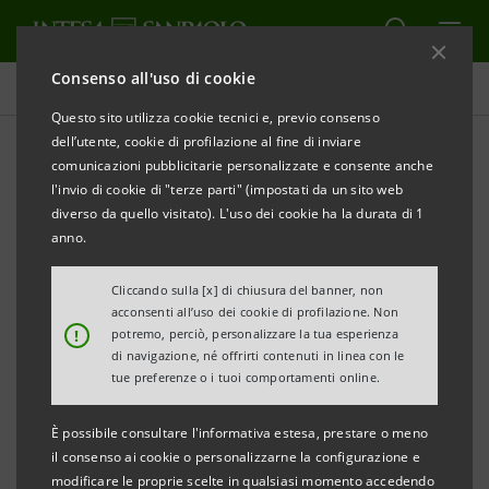
Consenso all'uso di cookie
Comunicati stampa
Questo sito utilizza cookie tecnici e, previo consenso
dell’utente, cookie di profilazione al fine di inviare
STAMPA
AGGIORNA
comunicazioni pubblicitarie personalizzate e consente anche
l'invio di cookie di "terze parti" (impostati da un sito web
PRESENTATA LA PRIMA EDIZIONE DELL’INCHIESTA
diverso da quello visitato). L'uso dei cookie ha la durata di 1
CONGIUNTURALE CLUB DEGLI ORAFI-INTESA
anno.
SANPAOLO
Cliccando sulla [x] di chiusura del banner, non
acconsenti all’uso dei cookie di profilazione. Non
Il Club degli Orafi e Intesa Sanpaolo hanno
!
potremo, perciò, personalizzare la tua esperienza
realizzato per la prima volta una inchiesta
di navigazione, né offrirti contenuti in linea con le
tue preferenze o i tuoi comportamenti online.
presso i soci del Club degli Orafi,
associazione che riunisce le più importanti
È possibile consultare l'informativa estesa, prestare o meno
aziende dell’industria orafa italiana, che
il consenso ai cookie o personalizzarne la configurazione e
modificare le proprie scelte in qualsiasi momento accedendo
completa ed integra i risultati quantitativi