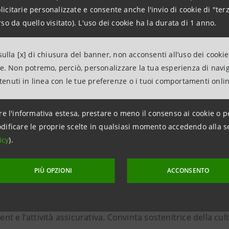
intesasanpaolo.com
citarie personalizzate e consente anche l'invio di cookie di "terz
so da quello visitato). L'uso dei cookie ha la durata di 1 anno.
group.intesasanpaolo.com/it/sala-stampa/news
ulla [x] di chiusura del banner, non acconsenti all’uso dei cookie
ne. Non potremo, perciò, personalizzare la tua esperienza di navi
anpaolo
ntenuti in linea con le tue preferenze o i tuoi comportamenti onli
paolo è il maggior gruppo bancario in Italia – punto di ri
n una significativa presenza internazionale. Il business mo
re l'informativa estesa, prestare o meno il consenso ai cookie o p
europeo nel Wealth Management, Protection & Advisory e ne 
dificare le proprie scelte in qualsiasi momento accedendo alla s
h. Una banca efficiente e resiliente, è capogruppo di fabb
icy
).
urazione. Il forte impegno in ambito ESG prevede, entro il 2
stinati alla comunità e alla transizione verde, e contribut
PIÙ OPZIONI
ACCONSENTO
, posizionando Intesa Sanpaolo ai vertici mondiali per imp
er le proprie emissioni entro il 2030 ed entro il 2050 per i p
 e l’attività assicurativa. Convinta sostenitrice della cul