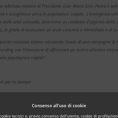
ne adottata insieme al Presidente Gian Maria Gros-Pietro è volt
ietà e accoglienza verso le popolazioni colpite. L’emergenza uma
i delle aree coinvolte, determina un carattere d’urgenza della n
va, in grado di assicurare un aiuto concreto e immediato e al con
questa iniziativa stiamo valutando l’avvio di una campagna di 
 Funding con l’intenzione di affiancare un nostro ulteriore inte
elle popolazioni colpite”.
ni per la stampa
anpaolo
Consenso all'uso di cookie
Associations Relations, Attività istituzionali, sociali e cultu
cookie tecnici e, previo consenso dell’utente, cookie di profilazione