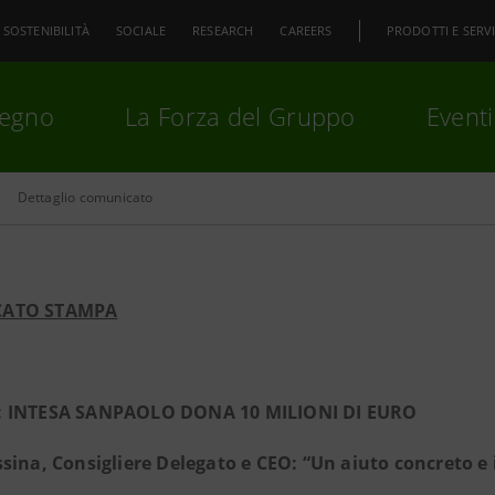
SOSTENIBILITÀ
SOCIALE
RESEARCH
CAREERS
PRODOTTI E SERVI
pegno
La Forza del Gruppo
Eventi
Dettaglio comunicato
premi
Invio
per cercare o
ESC
ATO STAMPA
 INTESA SANPAOLO DONA 10 MILIONI DI EURO
sina, Consigliere Delegato e CEO: “Un aiuto concreto e