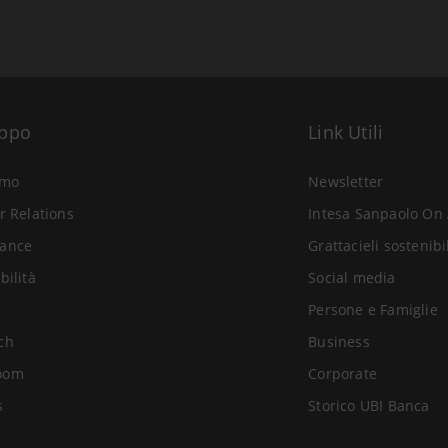
uppo
Link Utili
amo
Newsletter
r Relations
Intesa Sanpaolo On 
ance
Grattacieli sostenibi
bilità
Social media
Persone e Famiglie
ch
Business
oom
Corporate
s
Storico UBI Banca