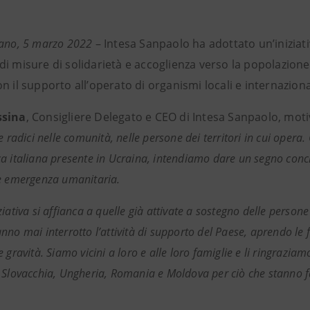
lano, 5 marzo 2022
– Intesa Sanpaolo ha adottato un’iniziati
di misure di solidarietà e accoglienza verso la popolazion
n il supporto all’operato di organismi locali e internazion
ssina
, Consigliere Delegato e CEO di Intesa Sanpaolo, motiv
ue radici nelle comunità, nelle persone dei territori in cui op
a italiana presente in Ucraina, intendiamo dare un segno concre
e emergenza umanitaria.
iativa si affianca a quelle già attivate a sostegno delle person
no mai interrotto l’attività di supporto del Paese, aprendo le fi
 gravità. Siamo vicini a loro e alle loro famiglie e li ringrazi
 Slovacchia, Ungheria, Romania e Moldova per ciò che stanno fa