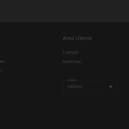
Area Utente
Contatti
Air
Notifiche
li
Lingua
Italiano