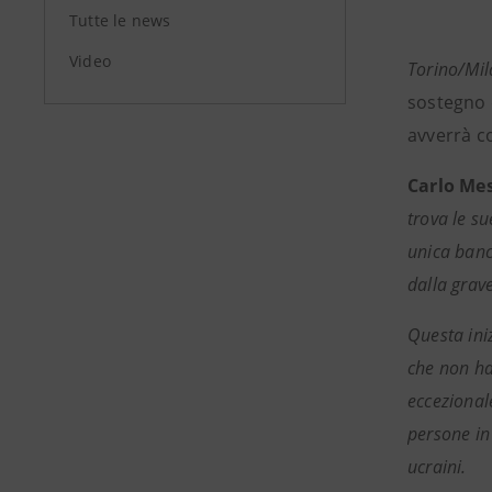
Tutte le news
Video
Torino/Mi
sostegno 
avverrà co
Carlo Me
trova le s
unica banc
dalla grav
Questa iniz
che non han
eccezionale
persone in
ucraini.