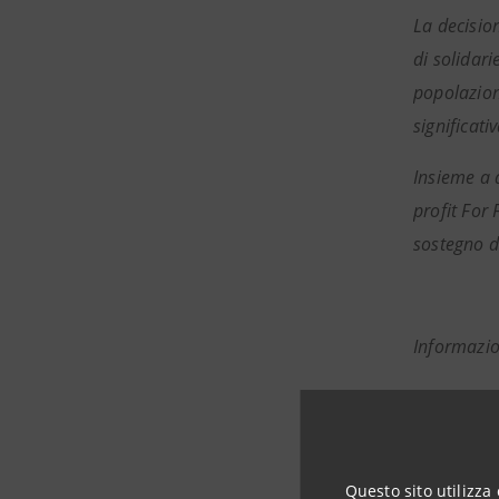
La decisio
di solidar
popolazion
significati
Insieme a 
profit For
sostegno d
Informazio
Intesa S
Media and 
Questo sito utilizza 