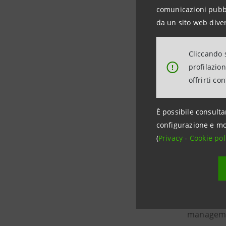
stampa@
comunicazioni pubbli
da un sito web diver
https://
Cliccando s
profilazio
!
Intesa S
offrirti co
Intesa San
reale – co
È possibile consulta
a livello 
configurazione e mo
(
Privacy
-
al fintec
Cookie pol
nell’assic
impact, de
difficoltà
Net Zero p
management