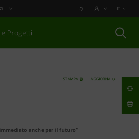
NOTIFICHE
IT
ZI
AREA UTENTE
 e Progetti
per chiudere
STAMPA
AGGIORNA
 immediato anche per il futuro”