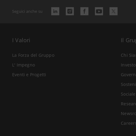
Seguici anche su
I Valori
Il Gr
La Forza del Gruppo
Chi Si
L' Impegno
Investo
Eventi e Progetti
Govern
Sosteni
Sociale
Resear
Newsr
Career