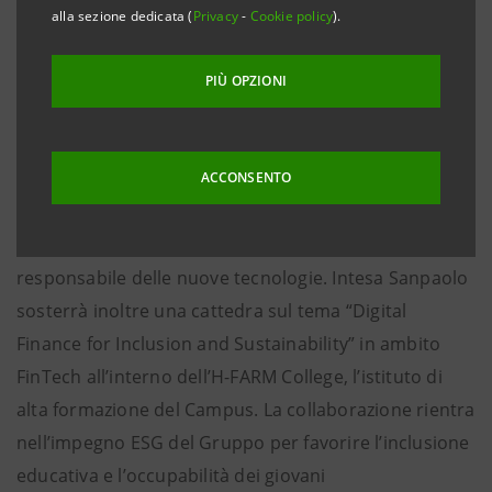
giovani della “generazione Z” una conoscenza più
alla sezione dedicata (
Privacy
-
Cookie policy
).
approfondita e diffusa dei temi di innovazione,
attraverso diversi progetti di formazione innovativa in
PIÙ OPZIONI
ambito ‘Education’ legati a competenze oggi sempre
più richieste anche in Banca come intelligenza
artificiale, cyber security, analisi dei dati,
ACCONSENTO
trasformazione digitale ma anche argomenti di
interesse collettivo come l’uso più consapevole e
responsabile delle nuove tecnologie. Intesa Sanpaolo
sosterrà inoltre una cattedra sul tema “Digital
Finance for Inclusion and Sustainability” in ambito
FinTech all’interno dell’H-FARM College, l’istituto di
alta formazione del Campus. La collaborazione rientra
nell’impegno ESG del Gruppo per favorire l’inclusione
educativa e l’occupabilità dei giovani