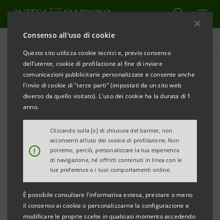
Consenso all'uso di cookie
Comunicati stampa
Questo sito utilizza cookie tecnici e, previo consenso
dell’utente, cookie di profilazione al fine di inviare
STAMPA
AGGIORNA
comunicazioni pubblicitarie personalizzate e consente anche
H-FARM E INTESA SANPAOLO INSIEME PER
l'invio di cookie di "terze parti" (impostati da un sito web
DIFFONDERE LA CULTURA DELL’INNOVAZIONE E
diverso da quello visitato). L'uso dei cookie ha la durata di 1
DELLA SOSTENIBILITA’ TRA I PIÙ GIOVANI
anno.
Il Gruppo Intesa Sanpaolo sosterrà anche un corso
Cliccando sulla [x] di chiusura del banner, non
acconsenti all’uso dei cookie di profilazione. Non
di alta formazione in ambito fintech all’interno
!
potremo, perciò, personalizzare la tua esperienza
dell’impegno ESG di inclusione educativa e
di navigazione, né offrirti contenuti in linea con le
tue preferenze o i tuoi comportamenti online.
occupabilità delle nuove generazioni
È possibile consultare l'informativa estesa, prestare o meno
Ca’ Tron, 27 aprile 2022 – H-FARM e Intesa Sanpaolo
il consenso ai cookie o personalizzarne la configurazione e
hanno stretto un accordo per promuovere tra i
modificare le proprie scelte in qualsiasi momento accedendo